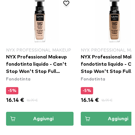
NYX PROFESSIONAL MAKEUP
NYX PROFESSIONAL MA
NYX Professional Makeup
NYX Professional Mak
fondotinta liquido - Can't
fondotinta liquido - Ca
Stop Won't Stop Full
Stop Won't Stop Full
Fondotinta
Fondotinta
Coverage Foundation -
Coverage Foundation 
Light Porcelain
Classic Tan
-5%
-5%
16.14 €
16.99 €
16.14 €
16.99 €
Aggiungi
Aggiungi