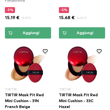
Fondotinta
Tint SPF30 - Vanilla
Bean Butta
-5%
-5%
15.19 €
15.99 €
15.68 €
16.50 €
Aggiungi
Aggiungi
TIRTIR
TIRTIR
TIRTIR Mask Fit Red
TIRTIR Mask Fit Red
Mini Cushion - 31N
Mini Cushion - 33C
French Beige
Hazel