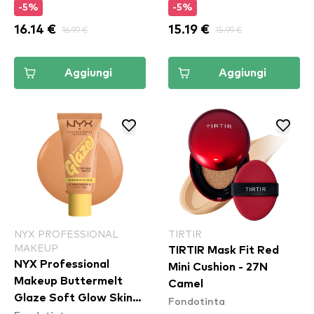
-5%
-5%
True Beige
16.14 €
16.99 €
15.19 €
15.99 €
Aggiungi
Aggiungi
NYX PROFESSIONAL
TIRTIR
MAKEUP
TIRTIR Mask Fit Red
NYX Professional
Mini Cushion - 27N
Makeup Buttermelt
Camel
Glaze Soft Glow Skin
Fondotinta