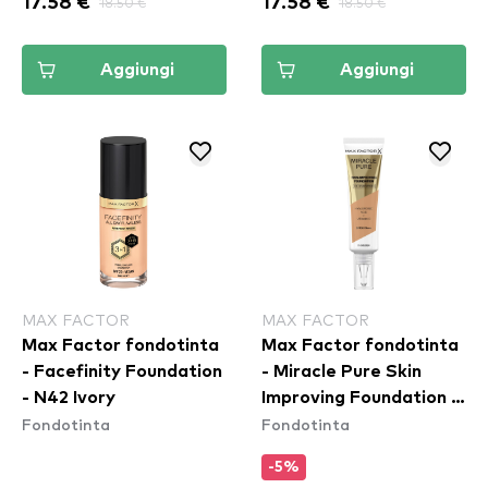
17.58 €
18.50 €
17.58 €
18.50 €
Aggiungi
Aggiungi
MAX FACTOR
MAX FACTOR
Max Factor fondotinta
Max Factor fondotinta
- Facefinity Foundation
- Miracle Pure Skin
- N42 Ivory
Improving Foundation -
Fondotinta
Fondotinta
75 Golden
-5%