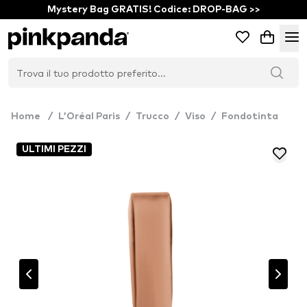
Mystery Bag GRATIS! Codice: DROP-BAG >>
Home
/
L’Oréal Paris
/
Trucco
/
Viso
/
Fondotinta
ULTIMI PEZZI