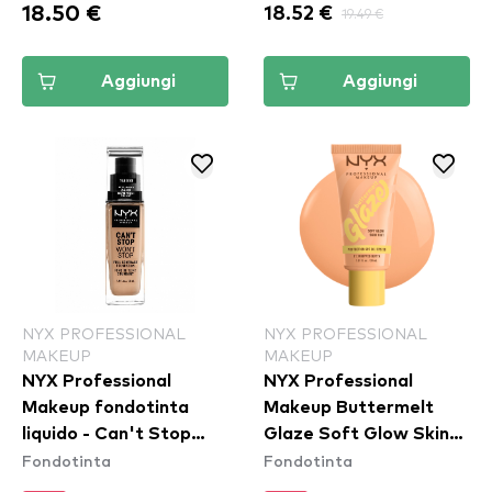
18.50 €
18.52 €
19.49 €
Aggiungi
Aggiungi
NYX PROFESSIONAL
NYX PROFESSIONAL
MAKEUP
MAKEUP
NYX Professional
NYX Professional
Makeup fondotinta
Makeup Buttermelt
liquido - Can't Stop
Glaze Soft Glow Skin
Fondotinta
Fondotinta
Won't Stop Full
Tint SPF30 - Whipped
Coverage Foundation -
Butta