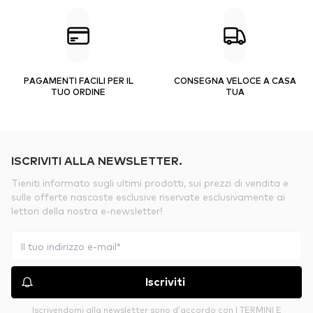
PAGAMENTI FACILI PER IL
CONSEGNA VELOCE A CASA
TUO ORDINE
TUA
ISCRIVITI ALLA NEWSLETTER.
Tieniti informato sugli ultimi prodotti, sui prezzi di vendita e
sulle offerte nascoste esclusive riservate esclusivamente ai
lettori della nostra e-newsletter!
Iscriviti
Iscrivendomi alla newsletter sono d’accordo con
I TERMINI E