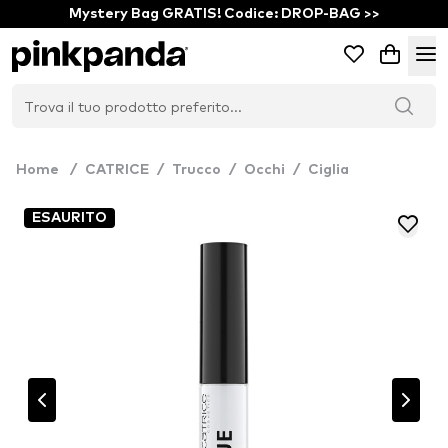
Mystery Bag GRATIS! Codice: DROP-BAG >>
Home
/
CATRICE
/
Trucco
/
Occhi
/
Ciglia
ESAURITO