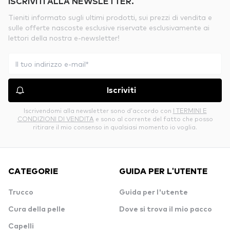
ISCRIVITI ALLA NEWSLETTER.
Tieniti informato sugli ultimi prodotti, sui prezzi di vendita e
sulle offerte nascoste esclusive riservate esclusivamente ai
lettori della nostra e-newsletter!
Iscriviti
Iscrivendomi alla newsletter sono d’accordo con
I TERMINI E
CONDIZIONI DI VENDITA
e sono al corrente del fatto che posso
ritirare il mio consenso in qualsiasi momento io voglia.
CATEGORIE
GUIDA PER L'UTENTE
Trucco
Guida per l'utente
Cura della pelle
Dove si trova il mio pacco
Capelli