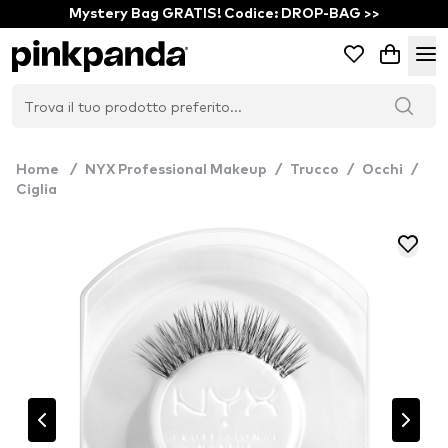
Mystery Bag GRATIS! Codice: DROP-BAG >>
Home
/
NYX Professional Makeup
/
Trucco
/
Occhi
/
Ciglia