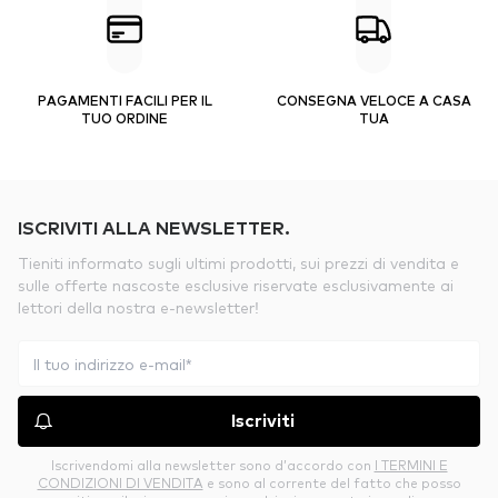
PAGAMENTI FACILI PER IL
CONSEGNA VELOCE A CASA
TUO ORDINE
TUA
ISCRIVITI ALLA NEWSLETTER.
Tieniti informato sugli ultimi prodotti, sui prezzi di vendita e
sulle offerte nascoste esclusive riservate esclusivamente ai
lettori della nostra e-newsletter!
Iscriviti
Iscrivendomi alla newsletter sono d’accordo con
I TERMINI E
CONDIZIONI DI VENDITA
e sono al corrente del fatto che posso