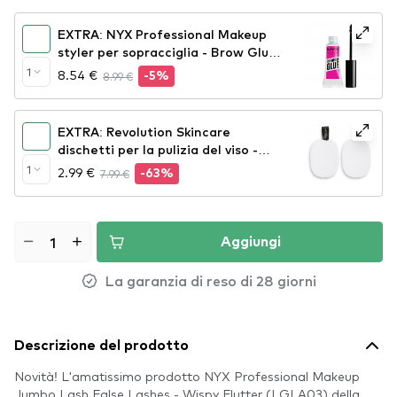
EXTRA: NYX Professional Makeup
styler per sopracciglia - Brow Glue
Instant Brow Styler
1
8.54 €
8.99 €
-5%
EXTRA: Revolution Skincare
dischetti per la pulizia del viso -
Soft Cleansing Sponges
1
2.99 €
7.99 €
-63%
Aggiungi
La garanzia di reso di 28 giorni
Descrizione del prodotto
Novità! L'amatissimo prodotto NYX Professional Makeup
Jumbo Lash False Lashes - Wispy Flutter (LGLA03) della