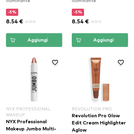
Illuminante
Illuminante
Apple Pie (JHS05)
Lemon Merringue
(JHS03)
-5%
-5%
8.54 €
8.99 €
8.54 €
8.99 €
Aggiungi
Aggiungi
NYX PROFESSIONAL
REVOLUTION PRO
MAKEUP
Revolution Pro Glow
NYX Professional
Edit Cream Highlighter
Makeup Jumbo Multi-
Aglow