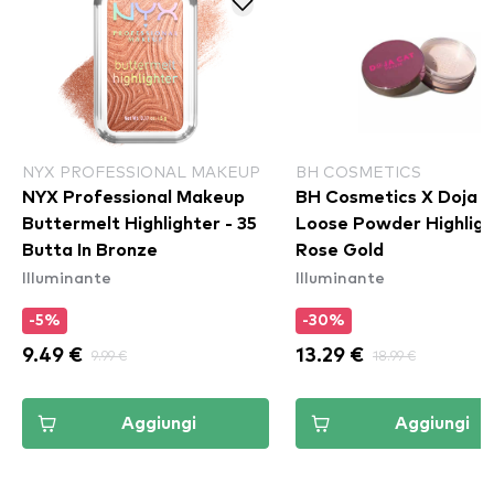
NYX PROFESSIONAL MAKEUP
BH COSMETICS
NYX Professional Makeup
BH Cosmetics X Doja 
Buttermelt Highlighter - 35
Loose Powder Highligh
Butta In Bronze
Rose Gold
Illuminante
Illuminante
-5%
-30%
9.49 €
9.99 €
13.29 €
18.99 €
Aggiungi
Aggiungi