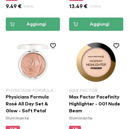
9.49 €
9.99 €
13.49 €
17.99 €
Aggiungi
Aggiungi
PHYSICIANS FORMULA
MAX FACTOR
Physicians Formula
Max Factor Facefinity
Rosé All Day Set &
Highlighter - 001 Nude
Glow - Soft Petal
Beam
Illuminante
Illuminante