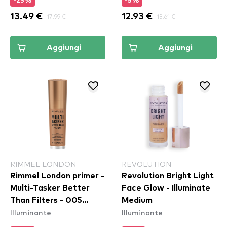
-25%
-5%
13.49 €
17.99 €
12.93 €
13.61 €
Aggiungi
Aggiungi
RIMMEL LONDON
REVOLUTION
Rimmel London primer -
Revolution Bright Light
Multi-Tasker Better
Face Glow - Illuminate
Than Filters - 005
Medium
Illuminante
Illuminante
Medium