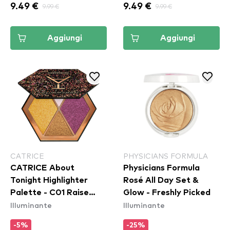
9.49 €
9.99 €
9.49 €
9.99 €
Aggiungi
Aggiungi
CATRICE
PHYSICIANS FORMULA
CATRICE About
Physicians Formula
Tonight Highlighter
Rosé All Day Set &
Palette - C01 Raise
Glow - Freshly Picked
Illuminante
Illuminante
Your Glass
-5%
-25%