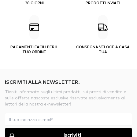
28 GIORNI
PRODOTTI INVIATI
PAGAMENTI FACILI PER IL
CONSEGNA VELOCE A CASA
TUO ORDINE
TUA
ISCRIVITI ALLA NEWSLETTER.
Tieniti informato sugli ultimi prodotti, sui prezzi di vendita e
sulle offerte nascoste esclusive riservate esclusivamente ai
lettori della nostra e-newsletter!
Iscriviti