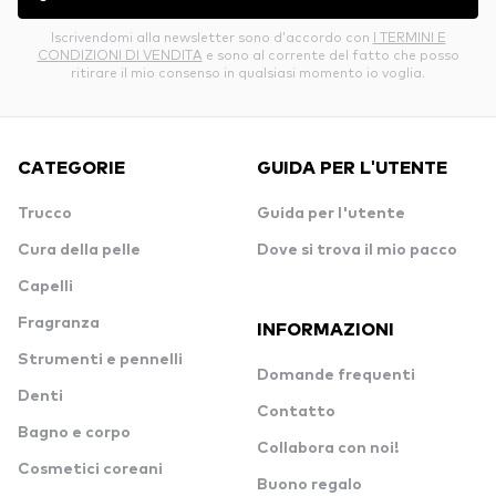
Iscrivendomi alla newsletter sono d’accordo con
I TERMINI E
CONDIZIONI DI VENDITA
e sono al corrente del fatto che posso
ritirare il mio consenso in qualsiasi momento io voglia.
CATEGORIE
GUIDA PER L'UTENTE
Trucco
Guida per l'utente
Cura della pelle
Dove si trova il mio pacco
Capelli
Fragranza
INFORMAZIONI
Strumenti e pennelli
Domande frequenti
Denti
Contatto
Bagno e corpo
Collabora con noi!
Cosmetici coreani
Buono regalo