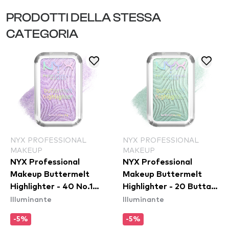
PRODOTTI DELLA STESSA
CATEGORIA
NYX PROFESSIONAL
NYX PROFESSIONAL
MAKEUP
MAKEUP
NYX Professional
NYX Professional
Makeup Buttermelt
Makeup Buttermelt
Highlighter - 40 No.1
Highlighter - 20 Butta
Illuminante
Illuminante
Butta
Mint
-5%
-5%