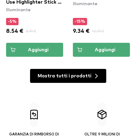
Use Highlighter Stick -
Illuminante
Illuminante
Coconut Cake (JHS01)
-5%
-15%
8.54 €
8.99 €
9.34 €
10.99 €
Aggiungi
Aggiungi
Mostra tutti i prodotti
GARANZIA DI RIMBORSO DI
OLTRE 9 MILIONI DI