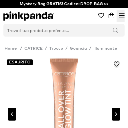
Mystery Bag GRATIS! Codice: DROP-BAG >>
Home
/
CATRICE
/
Trucco
/
Guancia
/
Illuminante
ESAURITO