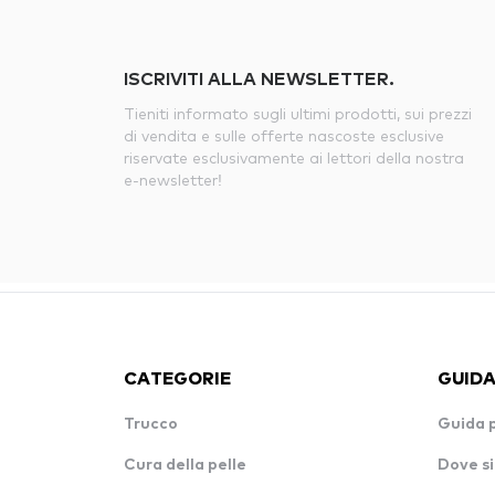
ISCRIVITI ALLA NEWSLETTER.
Tieniti informato sugli ultimi prodotti, sui prezzi
di vendita e sulle offerte nascoste esclusive
riservate esclusivamente ai lettori della nostra
e-newsletter!
CATEGORIE
GUIDA
Trucco
Guida 
Cura della pelle
Dove si