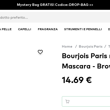
Mystery Bag GRATIS! Codice: DROP-BAG >>
A PELLE
CAPELLI
FRAGRANZA
STRUMENTI E PENNELLI
D
Home
/
Bourjois Paris
/
Bourjois Paris
Mascara - Br
14.69 €