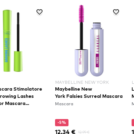
MAYBELLINE NEW YORK
cara Stimolatore
Maybelline New
L
 Growing Lashes
York Falsies Surreal Mascara
Mascara
or Mascara
-5%
12.34 €
12.99 €