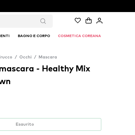
ENTI
BAGNO E CORPO
COSMETICA COREANA
Trucco
/
Occhi
/
Mascara
 mascara - Healthy Mix
own
Esaurito