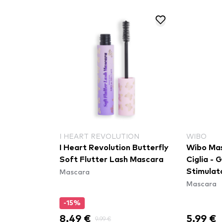
I HEART REVOLUTION
WIBO
I Heart Revolution Butterfly
Wibo Mas
Soft Flutter Lash Mascara
Ciglia -
Mascara
Stimulat
Mascara
(OC096)
-15%
8.49 €
5.99 €
9.99 €