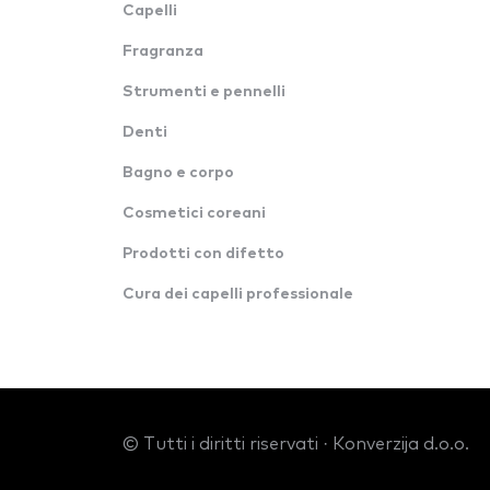
Capelli
Fragranza
Strumenti e pennelli
Denti
Bagno e corpo
Cosmetici coreani
Prodotti con difetto
Cura dei capelli professionale
© Tutti i diritti riservati · Konverzija d.o.o.