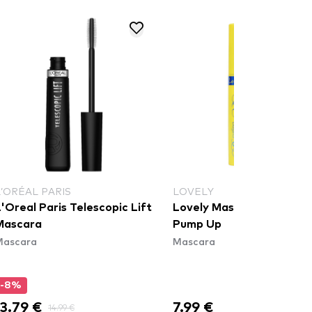
L’ORÉAL PARIS
LOVELY
'Oreal Paris Telescopic Lift
Lovely Mascara Curling
Mascara
Pump Up
Mascara
Mascara
-8%
13.79 €
7.99 €
14.99 €