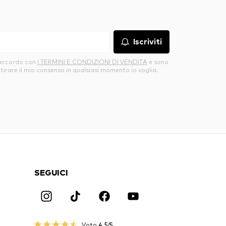
Iscriviti
’accordo con
I TERMINI E CONDIZIONI DI VENDITA
e sono
itirare il mio consenso in qualsiasi momento io voglia.
SEGUICI
Voto
4.5/5