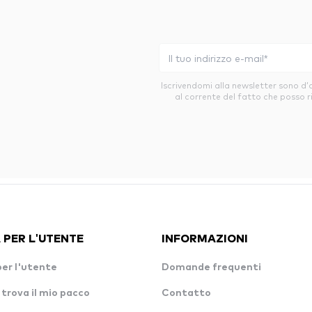
Iscrivendomi alla newsletter sono d
al corrente del fatto che posso r
 PER L'UTENTE
INFORMAZIONI
per l'utente
Domande frequenti
 trova il mio pacco
Contatto