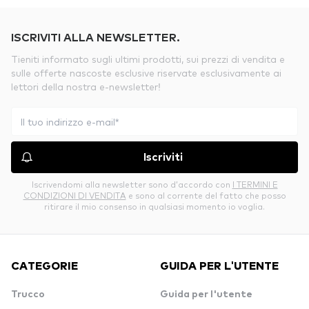
ISCRIVITI ALLA NEWSLETTER.
Tieniti informato sugli ultimi prodotti, sui prezzi di vendita e
sulle offerte nascoste esclusive riservate esclusivamente ai
lettori della nostra e-newsletter!
Iscriviti
Iscrivendomi alla newsletter sono d’accordo con
I TERMINI E
CONDIZIONI DI VENDITA
e sono al corrente del fatto che posso
ritirare il mio consenso in qualsiasi momento io voglia.
CATEGORIE
GUIDA PER L'UTENTE
Trucco
Guida per l'utente