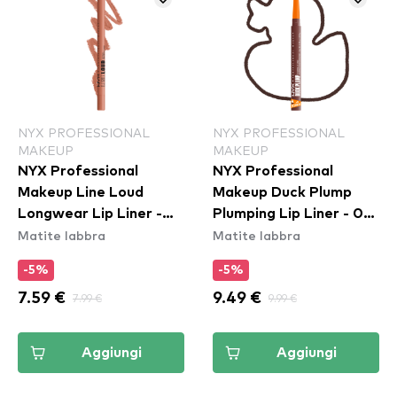
NYX PROFESSIONAL
NYX PROFESSIONAL
MAKEUP
MAKEUP
NYX Professional
NYX Professional
Makeup Line Loud
Makeup Duck Plump
Longwear Lip Liner -
Plumping Lip Liner - 08
Matite labbra
Matite labbra
Daring Damsel
Dash Of Cocoa
(LLLP02)
-5%
-5%
7.59 €
7.99 €
9.49 €
9.99 €
Aggiungi
Aggiungi