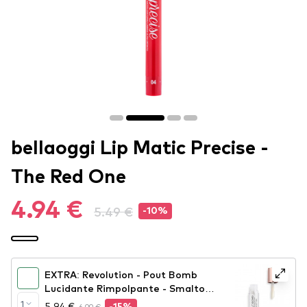
bellaoggi Lip Matic Precise -
The Red One
4.94 €
5.49 €
-10%
EXTRA: Revolution - Pout Bomb
Lucidante Rimpolpante - Smalto
Pout Bomb Plumping Gloss - Glaze
1
5.94 €