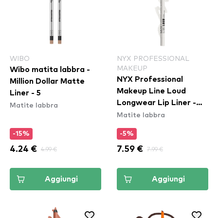
WIBO
NYX PROFESSIONAL
MAKEUP
Wibo matita labbra -
NYX Professional
Million Dollar Matte
Makeup Line Loud
Liner - 5
Longwear Lip Liner -
Matite labbra
Matite labbra
Gimme Drama
(LLLP01)
-15%
-5%
4.24 €
4.99 €
7.59 €
7.99 €
Aggiungi
Aggiungi