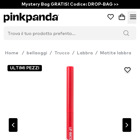
Mystery Bag GRATIS! Codice: DROP-BAG >>
Home
/
bellaoggi
/
Trucco
/
Labbra
/
Matite labbra
ULTIMI PEZZI