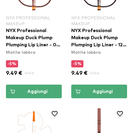
NYX PROFESSIONAL
NYX PROFESSIONAL
MAKEUP
MAKEUP
NYX Professional
NYX Professional
Makeup Duck Plump
Makeup Duck Plump
Plumping Lip Liner - 07
Plumping Lip Liner - 12
Matite labbra
Matite labbra
Swollen Spice
Double Dose
-5%
-5%
9.49 €
9.99 €
9.49 €
9.99 €
Aggiungi
Aggiungi