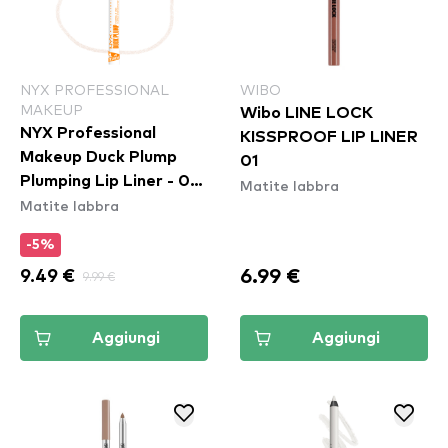
NYX PROFESSIONAL
WIBO
MAKEUP
Wibo LINE LOCK
NYX Professional
KISSPROOF LIP LINER
Makeup Duck Plump
01
Plumping Lip Liner - 01
Matite labbra
Matite labbra
Ducking Clear
-5%
6.99 €
9.49 €
9.99 €
Aggiungi
Aggiungi