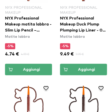
NYX PROFESSIONAL
NYX PROFESSIONAL
MAKEUP
MAKEUP
NYX Professional
NYX Professional
Makeup matita labbra -
Makeup Duck Plump
Slim Lip Pencil –
Plumping Lip Liner - 04
Matite labbra
Matite labbra
Peekaboo Neutral
Fill Em' In
(SPL860)
-5%
-5%
4.74 €
4.99 €
9.49 €
9.99 €
Aggiungi
Aggiungi