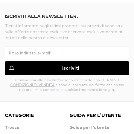
ISCRIVITI ALLA NEWSLETTER.
Tieniti informato sugli ultimi prodotti, sui prezzi di vendita e
sulle offerte nascoste esclusive riservate esclusivamente ai
lettori della nostra e-newsletter!
Iscriviti
Iscrivendomi alla newsletter sono d’accordo con
I TERMINI E
CONDIZIONI DI VENDITA
e sono al corrente del fatto che posso
ritirare il mio consenso in qualsiasi momento io voglia.
CATEGORIE
GUIDA PER L'UTENTE
Trucco
Guida per l'utente