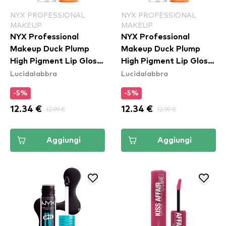
NYX PROFESSIONAL
NYX PROFESSIONAL
MAKEUP
MAKEUP
NYX Professional
NYX Professional
Makeup Duck Plump
Makeup Duck Plump
High Pigment Lip Gloss
High Pigment Lip Gloss
Lucidalabbra
Lucidalabbra
- Banging Bare
- Brown Of Applause
(DPLL02)
(DPLL05)
-5%
-5%
12.34 €
12.99 €
12.34 €
12.99 €
Aggiungi
Aggiungi