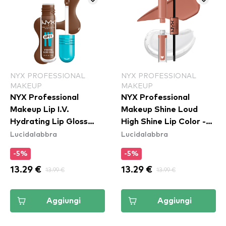
NYX PROFESSIONAL
NYX PROFESSIONAL
MAKEUP
MAKEUP
NYX Professional
NYX Professional
Makeup Lip I.V.
Makeup Shine Loud
Hydrating Lip Gloss
High Shine Lip Color -
Lucidalabbra
Lucidalabbra
Stain - 03 Splash N
07 Global Citizen
Spice
(SHLP07)
-5%
-5%
13.29 €
13.99 €
13.29 €
13.99 €
Aggiungi
Aggiungi