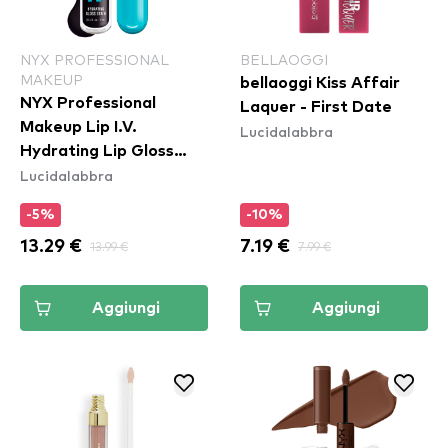
NYX PROFESSIONAL
BELLAOGGI
MAKEUP
bellaoggi Kiss Affair
NYX Professional
Laquer - First Date
Makeup Lip I.V.
Lucidalabbra
Hydrating Lip Gloss
Lucidalabbra
Stain - 16 Grape Gushin
-5%
-10%
13.29 €
13.99 €
7.19 €
7.99 €
Aggiungi
Aggiungi