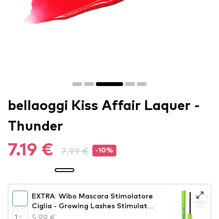
bellaoggi Kiss Affair Laquer -
Thunder
7.19 €
7.99 €
-10%
EXTRA: Wibo Mascara Stimolatore
Ciglia - Growing Lashes Stimulator
Mascara (OC096)
5.99 €
1