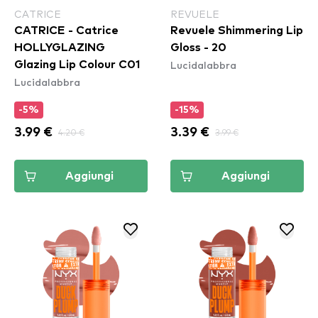
CATRICE
REVUELE
CATRICE - Catrice
Revuele Shimmering Lip
HOLLYGLAZING
Gloss - 20
Lucidalabbra
Glazing Lip Colour C01
Lucidalabbra
-5%
-15%
3.99 €
4.20 €
3.39 €
3.99 €
Aggiungi
Aggiungi