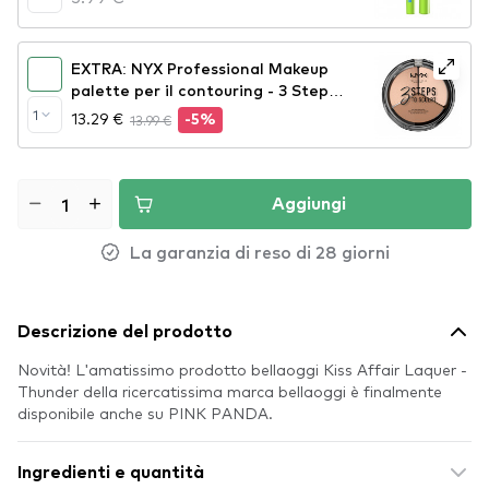
EXTRA: NYX Professional Makeup
palette per il contouring - 3 Steps
To Sculpt Face Sculpting Palette –
1
13.29 €
13.99 €
-5%
Fair (3STS01)
Aggiungi
La garanzia di reso di 28 giorni
Descrizione del prodotto
Novità! L'amatissimo prodotto bellaoggi Kiss Affair Laquer -
Thunder della ricercatissima marca bellaoggi è finalmente
disponibile anche su PINK PANDA.
Ingredienti e quantità