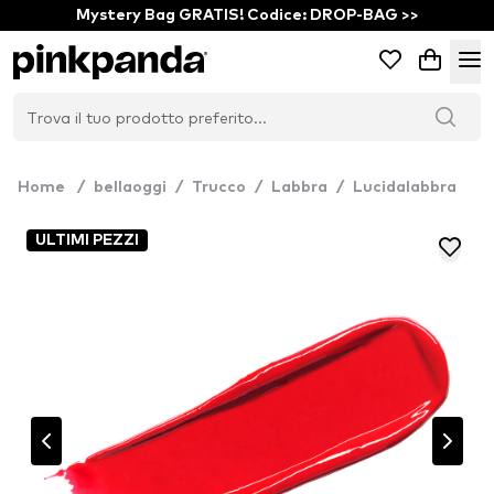
Mystery Bag GRATIS! Codice: DROP-BAG >>
Home
/
bellaoggi
/
Trucco
/
Labbra
/
Lucidalabbra
ULTIMI PEZZI