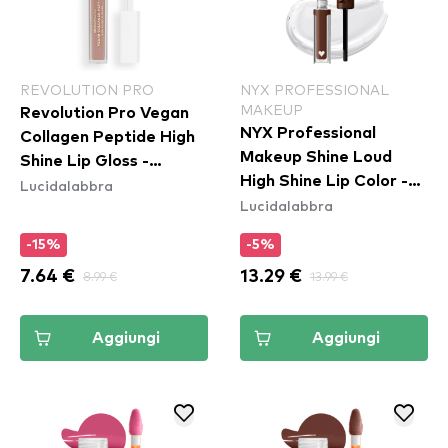
REVOLUTION PRO
NYX PROFESSIONAL
MAKEUP
Revolution Pro Vegan
NYX Professional
Collagen Peptide High
Makeup Shine Loud
Shine Lip Gloss -
High Shine Lip Color -
Lucidalabbra
Cashmere
Lucidalabbra
Total Baller (SLHP30)
-15%
-5%
7.64 €
8.99 €
13.29 €
13.99 €
Aggiungi
Aggiungi