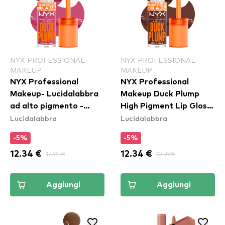
NYX PROFESSIONAL
NYX PROFESSIONAL
MAKEUP
MAKEUP
NYX Professional
NYX Professional
Makeup- Lucidalabbra
Makeup Duck Plump
ad alto pigmento -
High Pigment Lip Gloss
Lucidalabbra
Lucidalabbra
Duck Plump High
- Twice The Spice
Pigment Lip Gloss -
(DPLL15)
-5%
-5%
Pick Me Pink (DPLL11)
12.34 €
12.99 €
12.34 €
12.99 €
Aggiungi
Aggiungi