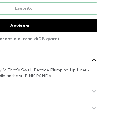
Esaurito
Avvisami
aranzia di reso di 28 giorni
o
rry M That's Swell! Peptide Plumping Lip Liner -
bile anche su PINK PANDA.