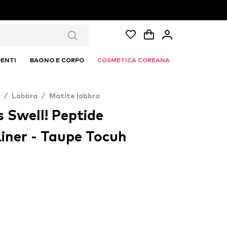
ENTI
BAGNO E CORPO
COSMETICA COREANA
/
Labbra
/
Matite labbra
 Swell! Peptide
iner - Taupe Tocuh