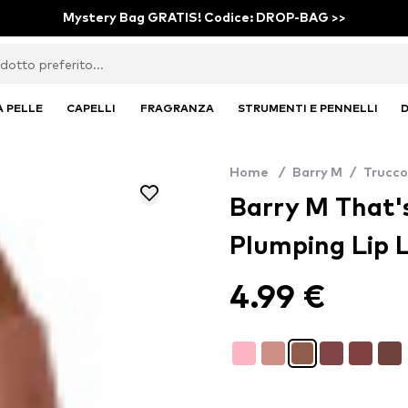
Mystery Bag GRATIS! Codice: DROP-BAG >>
A PELLE
CAPELLI
FRAGRANZA
STRUMENTI E PENNELLI
D
Home
/
Barry M
/
Trucco
Barry M That's
Plumping Lip L
4.99 €