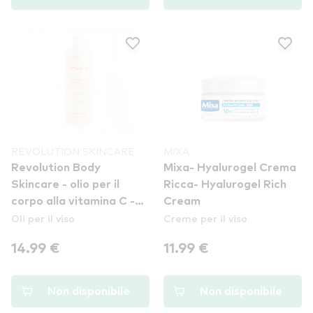
REVOLUTION SKINCARE
MIXA
Revolution Body
Mixa- Hyalurogel Crema
Skincare - olio per il
Ricca- Hyalurogel Rich
corpo alla vitamina C -
Cream
Oli per il viso
Creme per il viso
Vitamin C Glow
Nourishing Body Oil
14.99 €
11.99 €
Non disponibile
Non disponibile