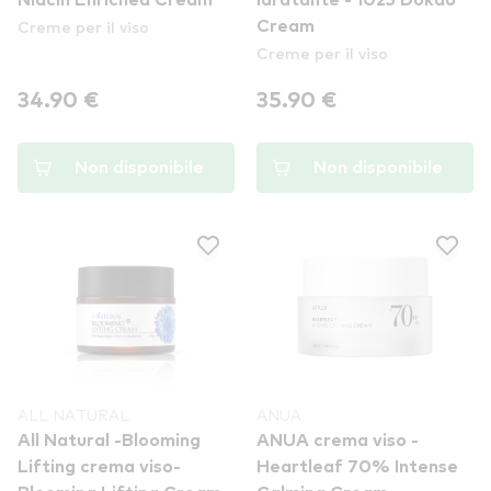
Niacin Enriched Cream
idratante - 1025 Dokdo
Creme per il viso
Cream
Creme per il viso
34.90 €
35.90 €
Non disponibile
Non disponibile
ALL NATURAL
ANUA
All Natural -Blooming
ANUA crema viso -
Lifting crema viso-
Heartleaf 70% Intense