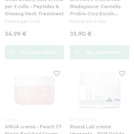
per il collo - Peptides &
Madagascar Centella
Ginseng Neck Treatment
Probio-Cica Enrich
Creme per il viso
Creme per il viso
Cream
34.99 €
33.90 €
Non disponibile
Non disponibile
ANUA
ROUND LAB
ANUA crema - Peach 77
Round Lab crema