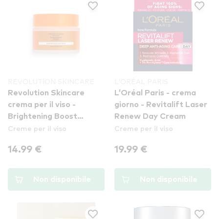
REVOLUTION SKINCARE
L’ORÉAL PARIS
Revolution Skincare
L’Oréal Paris - crema
crema per il viso -
giorno - Revitalift Laser
Brightening Boost
Renew Day Cream
Creme per il viso
Creme per il viso
Moisture Cream with
Ginseng
14.99 €
19.99 €
Non disponibile
Non disponibile