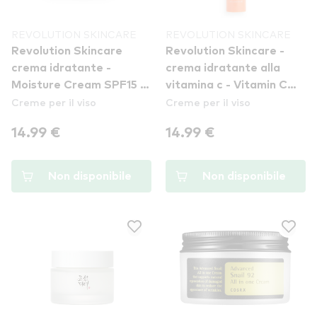
REVOLUTION SKINCARE
REVOLUTION SKINCARE
Revolution Skincare
Revolution Skincare -
crema idratante -
crema idratante alla
Moisture Cream SPF15 -
vitamina c - Vitamin C
Creme per il viso
Creme per il viso
Normal to Dry Skin
Radiance Moisturiser
14.99 €
14.99 €
Non disponibile
Non disponibile