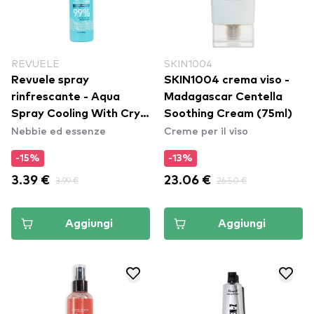
REVUELE
SKIN1004
Revuele spray
SKIN1004 crema viso -
rinfrescante - Aqua
Madagascar Centella
Spray Cooling With Cryo
Soothing Cream (75ml)
Nebbie ed essenze
Creme per il viso
Effect
-15%
-13%
3.39 €
3.99 €
23.06 €
26.50 €
Aggiungi
Aggiungi