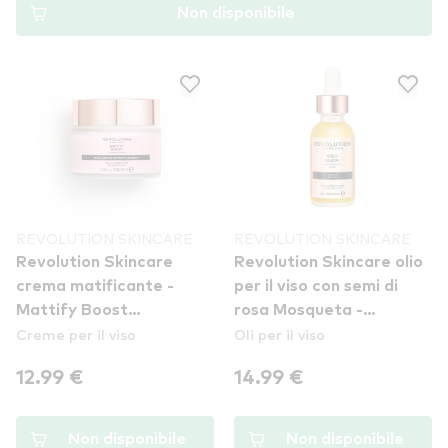
Non disponibile
REVOLUTION SKINCARE
REVOLUTION SKINCARE
Revolution Skincare
Revolution Skincare olio
crema matificante -
per il viso con semi di
Mattify Boost
rosa Mosqueta -
Creme per il viso
Oli per il viso
Revolution Skincare
Skincare - Rosehip Seed
Oil - Gold Elixir
12.99 €
14.99 €
Non disponibile
Non disponibile