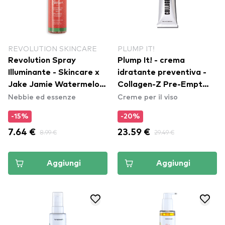
REVOLUTION SKINCARE
PLUMP IT!
Revolution Spray
Plump It! - crema
Illuminante - Skincare x
idratante preventiva -
Jake Jamie Watermelon
Collagen-Z Pre-Empt
Nebbie ed essenze
Creme per il viso
Brightening Essence
Day
Spray
-15%
-20%
7.64 €
8.99 €
23.59 €
29.49 €
Aggiungi
Aggiungi