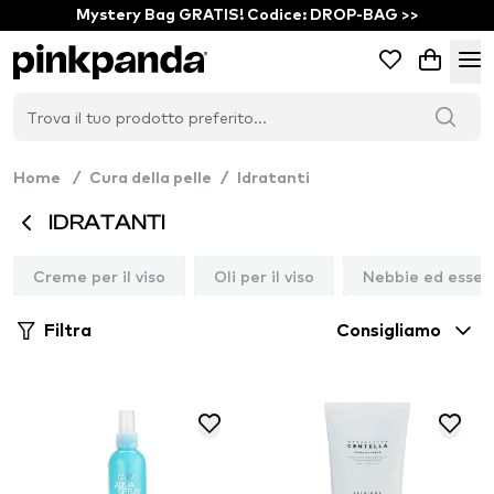
Mystery Bag GRATIS! Codice: DROP-BAG >>
Home
/
Cura della pelle
/
Idratanti
IDRATANTI
Creme per il viso
Oli per il viso
Nebbie ed esse
Filtra
Consigliamo