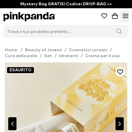
Mystery Bag GRATIS! Codice: DROP-BAG >>
Home
/
Beauty of Joseon
/
Cosmetici coreani
/
Cura della pelle
/
Set
/
Idratanti
/
Creme per il viso
ESAURITO