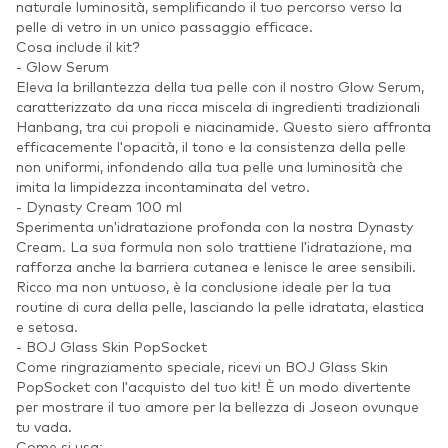
naturale luminosità, semplificando il tuo percorso verso la
pelle di vetro in un unico passaggio efficace.
Cosa include il kit?
- Glow Serum
Eleva la brillantezza della tua pelle con il nostro Glow Serum,
caratterizzato da una ricca miscela di ingredienti tradizionali
Hanbang, tra cui propoli e niacinamide. Questo siero affronta
efficacemente l'opacità, il tono e la consistenza della pelle
non uniformi, infondendo alla tua pelle una luminosità che
imita la limpidezza incontaminata del vetro.
- Dynasty Cream 100 ml
Sperimenta un'idratazione profonda con la nostra Dynasty
Cream. La sua formula non solo trattiene l'idratazione, ma
rafforza anche la barriera cutanea e lenisce le aree sensibili.
Ricco ma non untuoso, è la conclusione ideale per la tua
routine di cura della pelle, lasciando la pelle idratata, elastica
e setosa.
- BOJ Glass Skin PopSocket
Come ringraziamento speciale, ricevi un BOJ Glass Skin
PopSocket con l'acquisto del tuo kit! È un modo divertente
per mostrare il tuo amore per la bellezza di Joseon ovunque
tu vada.
Come si usa: