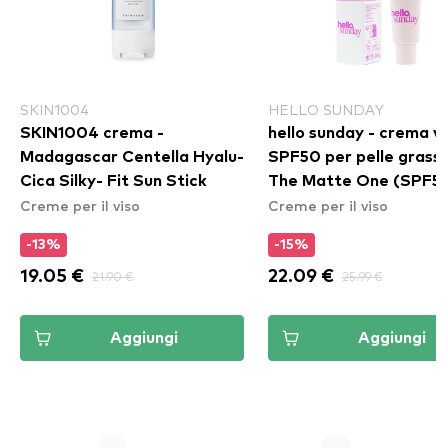
SKIN1004
HELLO SUNDAY
SKIN1004 crema -
hello sunday - crema v
Madagascar Centella Hyalu-
SPF50 per pelle grassa
Cica Silky- Fit Sun Stick
The Matte One (SPF5
Creme per il viso
Creme per il viso
-13%
-15%
19.05 €
21.90 €
22.09 €
25.99 €
Aggiungi
Aggiungi