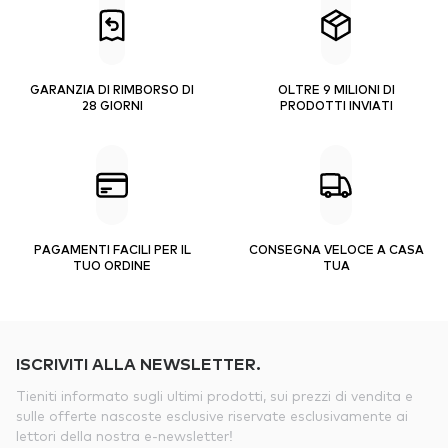
GARANZIA DI RIMBORSO DI
OLTRE 9 MILIONI DI
28 GIORNI
PRODOTTI INVIATI
PAGAMENTI FACILI PER IL
CONSEGNA VELOCE A CASA
TUO ORDINE
TUA
ISCRIVITI ALLA NEWSLETTER.
Tieniti informato sugli ultimi prodotti, sui prezzi di vendita e
sulle offerte nascoste esclusive riservate esclusivamente ai
lettori della nostra e-newsletter!