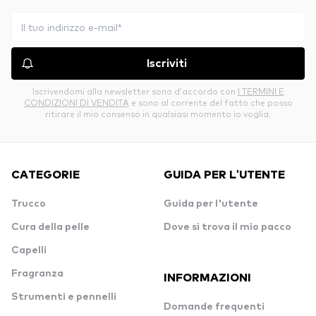
Iscriviti
Iscrivendomi alla newsletter sono d’accordo con
I TERMINI E
CONDIZIONI DI VENDITA
e sono al corrente del fatto che posso
ritirare il mio consenso in qualsiasi momento io voglia.
CATEGORIE
GUIDA PER L'UTENTE
Trucco
Guida per l'utente
Cura della pelle
Dove si trova il mio pacco
Capelli
Fragranza
INFORMAZIONI
Strumenti e pennelli
Domande frequenti