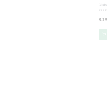
Disi
Aqu
sapo
3.1