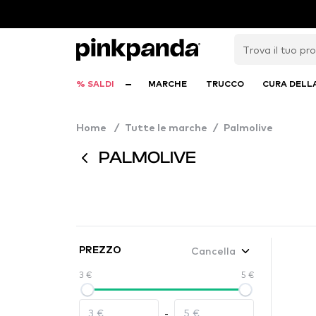
% SALDI
MARCHE
TRUCCO
CURA DELL
Home
/
Tutte le marche
/
Palmolive
PALMOLIVE
Cancella
PREZZO
3 €
5 €
-