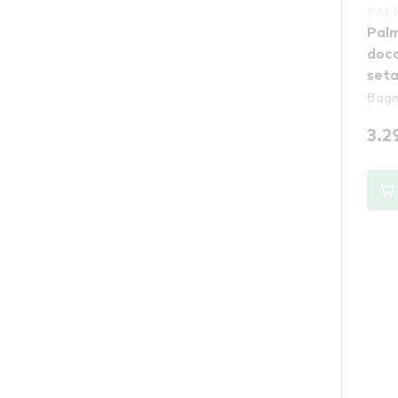
PAL
Palm
doccia- Shower 
seta
Bagn
3.2