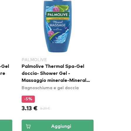
PALMOLIVE
Palmolive Thermal Spa-Gel
ore
doccia- Shower Gel -
Massaggio minerale-Mineral
Bagnoschiuma e gel doccia
Massage
-5%
3.13 €
3.29 €
Aggiungi