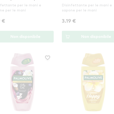
nfettante per le mani e
Disinfettante per le mani e
arium
Honey
ne per le mani
sapone per le mani
9 €
3.19 €
Non disponibile
Non disponibile