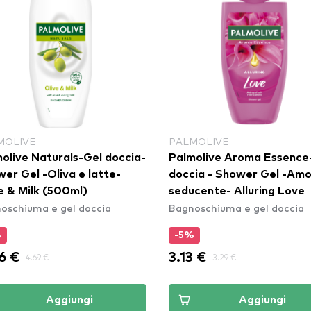
MOLIVE
PALMOLIVE
olive Naturals-Gel doccia-
Palmolive Aroma Essence-Gel
er Gel -Oliva e latte-
doccia - Shower Gel -Am
e & Milk (500ml)
seducente- Alluring Love
oschiuma e gel doccia
Bagnoschiuma e gel doccia
%
-5%
6 €
3.13 €
4.69 €
3.29 €
Aggiungi
Aggiungi