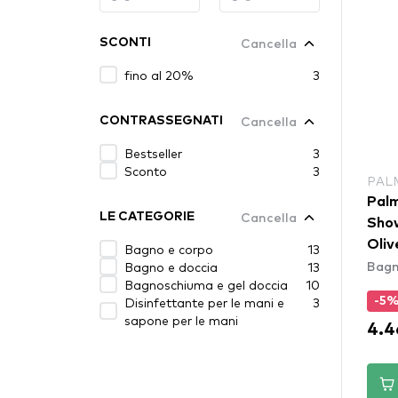
Cancella
SCONTI
fino al 20%
3
Cancella
CONTRASSEGNATI
Bestseller
3
Sconto
3
PAL
Palm
Cancella
LE CATEGORIE
Show
Oliv
Bagno e corpo
13
Bagn
Bagno e doccia
13
Bagnoschiuma e gel doccia
10
Disinfettante per le mani e
3
-5
sapone per le mani
4.4