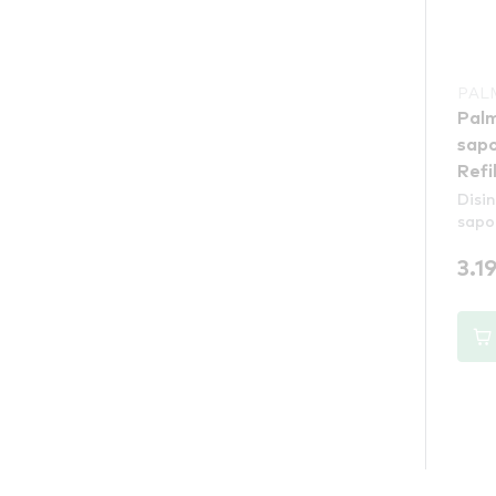
PAL
Palm
sapo
Refil
Disi
sapo
3.1