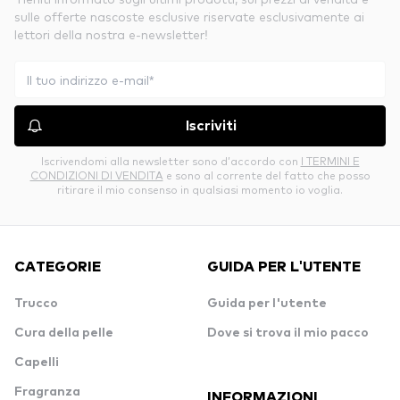
sulle offerte nascoste esclusive riservate esclusivamente ai
lettori della nostra e-newsletter!
Iscriviti
Iscrivendomi alla newsletter sono d’accordo con
I TERMINI E
CONDIZIONI DI VENDITA
e sono al corrente del fatto che posso
ritirare il mio consenso in qualsiasi momento io voglia.
CATEGORIE
GUIDA PER L'UTENTE
Trucco
Guida per l'utente
Cura della pelle
Dove si trova il mio pacco
Capelli
Fragranza
INFORMAZIONI