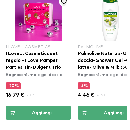
I LOVE... COSMETICS
PALMOLIVE
I Love... Cosmetics set
Palmolive Naturals-Ge
regalo - I Love Pamper
doccia- Shower Gel -O
Parties Tin-Dulgent Trio
latte- Olive & Milk (5
Bagnoschiuma e gel doccia
Bagnoschiuma e gel docc
-20%
-5%
16.79 €
20.99 €
4.46 €
4.69 €
Aggiungi
Aggiungi