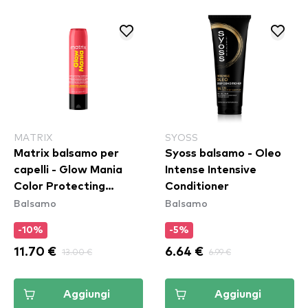
MATRIX
SYOSS
Matrix balsamo per
Syoss balsamo - Oleo
capelli - Glow Mania
Intense Intensive
Color Protecting
Conditioner
Balsamo
Balsamo
Conditioner
-10%
-5%
11.70 €
13.00 €
6.64 €
6.99 €
Aggiungi
Aggiungi