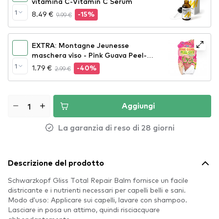
vitamina C-Vitamin C Serum
1
8.49 €
9.99 €
-15%
EXTRA: Montagne Jeunesse
maschera viso - Pink Guava Peel-
Off Face Mask
1
1.79 €
2.99 €
-40%
Aggiungi
La garanzia di reso di 28 giorni
Descrizione del prodotto
Schwarzkopf Gliss Total Repair Balm fornisce un facile
districante e i nutrienti necessari per capelli belli e sani.
Modo d'uso: Applicare sui capelli, lavare con shampoo.
Lasciare in posa un attimo, quindi risciacquare