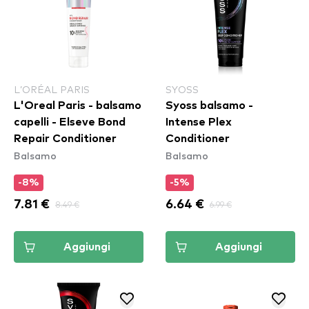
L’ORÉAL PARIS
SYOSS
L'Oreal Paris - balsamo
Syoss balsamo -
capelli - Elseve Bond
Intense Plex
Repair Conditioner
Conditioner
Balsamo
Balsamo
-8%
-5%
7.81 €
8.49 €
6.64 €
6.99 €
Aggiungi
Aggiungi