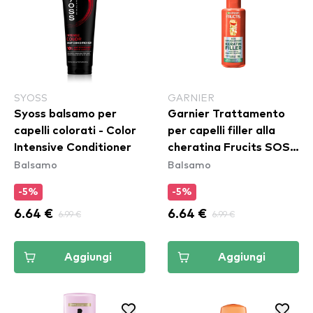
SYOSS
GARNIER
Syoss balsamo per
Garnier Trattamento
capelli colorati - Color
per capelli filler alla
Intensive Conditioner
cheratina Frucits SOS
Balsamo
Balsamo
Keratin Filler Hair
Treatment
-5%
-5%
6.64 €
6.99 €
6.64 €
6.99 €
Aggiungi
Aggiungi