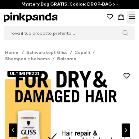
Mystery Bag GRATIS! Codice: DROP-BAG >>
Home
/
Schwarzkopf Gliss
/
Capelli
/
Shampoo e balsamo
/
Balsamo
ULTIMI PEZZI