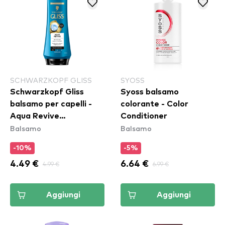
SCHWARZKOPF GLISS
SYOSS
Schwarzkopf Gliss
Syoss balsamo
balsamo per capelli -
colorante - Color
Aqua Revive
Conditioner
Balsamo
Balsamo
Conditioner
-10%
-5%
4.49 €
4.99 €
6.64 €
6.99 €
Aggiungi
Aggiungi