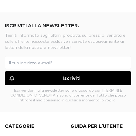
ISCRIVITI ALLA NEWSLETTER.
Tieniti informato sugli ultimi prodotti, sui prezzi di vendita e
sulle offerte nascoste esclusive riservate esclusivamente ai
lettori della nostra e-newsletter!
Iscriviti
Iscrivendomi alla newsletter sono d’accordo con
I TERMINI E
CONDIZIONI DI VENDITA
e sono al corrente del fatto che posso
ritirare il mio consenso in qualsiasi momento io voglia.
CATEGORIE
GUIDA PER L'UTENTE