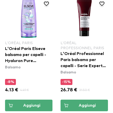
L’ORÉAL PARIS
L'ORÉAL
PROFESSIONNEL PARIS
L'Oréal Paris Elseve
L'Oréal Professionnel
balsamo per capelli -
Paris balsamo per
Hyaluron Pure
capelli - Serie Expert
Balsamo
Conditioner
Balsamo
Vitamino Color
Spectrum Conditioner
-8%
-15%
4.13 €
4.49 €
26.78 €
31.50 €
Aggiungi
Aggiungi