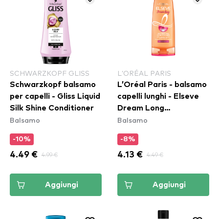
SCHWARZKOPF GLISS
L’ORÉAL PARIS
Schwarzkopf balsamo
L’Oréal Paris - balsamo
per capelli - Gliss Liquid
capelli lunghi - Elseve
Silk Shine Conditioner
Dream Long
Balsamo
Balsamo
Conditioner
-10%
-8%
4.49 €
4.99 €
4.13 €
4.49 €
Aggiungi
Aggiungi