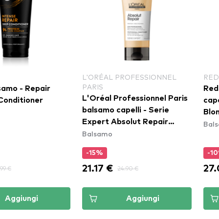
L'ORÉAL PROFESSIONNEL
RED
PARIS
samo - Repair
Red
L'Oréal Professionnel Paris
Conditioner
cape
balsamo capelli - Serie
Blo
Expert Absolut Repair
Bal
Balsamo
Conditioner
-15%
-1
21.17 €
27
.99 €
24.90 €
Aggiungi
Aggiungi