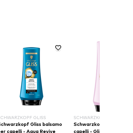
SCHWARZKOPF GLISS
SCHWARZKOPF GLISS
Schwarzkopf Gliss balsamo
Schwarzkopf balsamo pe
er capelli - Aqua Revive
capelli - Gliss Liquid Silk