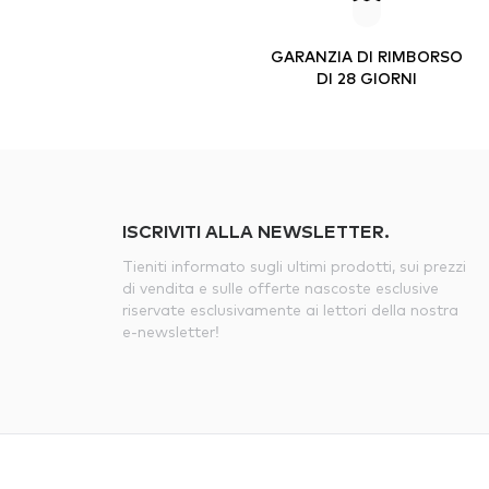
GARANZIA DI RIMBORSO
DI 28 GIORNI
ISCRIVITI ALLA NEWSLETTER.
Tieniti informato sugli ultimi prodotti, sui prezzi
di vendita e sulle offerte nascoste esclusive
riservate esclusivamente ai lettori della nostra
e-newsletter!