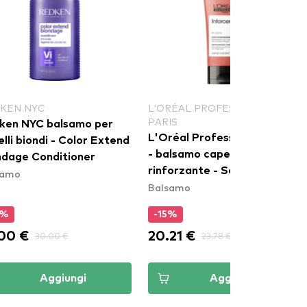
KEN NYC
L'ORÉAL PROFESSIONNEL
PARIS
ken NYC balsamo per
L'Oréal Professionnel Paris
lli biondi - Color Extend
- balsamo capelli
ndage Conditioner
rinforzante - Serie Expert
samo
Balsamo
Inforcer Conditioner
0%
-15%
.00 €
20.21 €
30.00 €
23.78 €
Aggiungi
Aggiungi