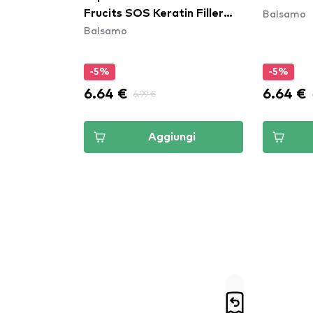
Balsamo
Frucits SOS Keratin Filler
Balsamo
Hair Treatment
-5%
-5%
6.64 €
6.64 €
6.99 €
Aggiungi