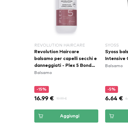
LISS
REVOLUTION HAIRCARE
SYOSS
iss balsamo
Revolution Haircare
Syoss bal
 Nutritive
balsamo per capelli secchi e
Intensive 
Balsamo
danneggiati - Plex 5 Bond
Balsamo
Plex Conditioner (400ml)
-15%
-5%
16.99 €
6.64 €
19.99 €
6
ungi
Aggiungi