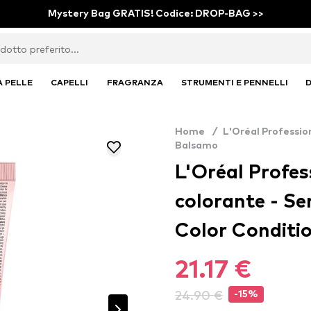
Mystery Bag GRATIS! Codice: DROP-BAG >>
A PELLE
CAPELLI
FRAGRANZA
STRUMENTI E PENNELLI
D
Home
/
L'Oréal Professio
Balsamo
L'Oréal Profes
colorante - Se
Color Conditi
21.17 €
24.90 €
-15%