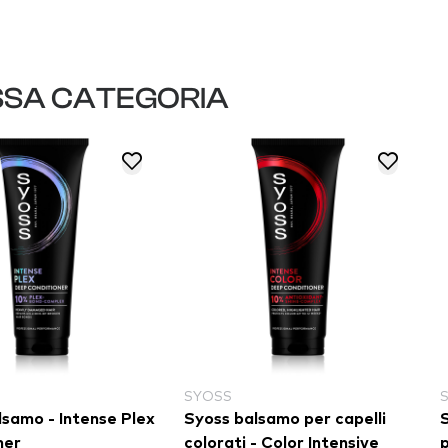
SSA CATEGORIA
SYOSS
lsamo - Intense Plex
Syoss balsamo per capelli
ner
colorati - Color Intensive
p