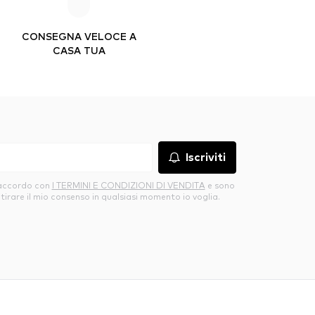
CONSEGNA VELOCE A
CASA TUA
Iscriviti
’accordo con
I TERMINI E CONDIZIONI DI VENDITA
e sono
itirare il mio consenso in qualsiasi momento io voglia.