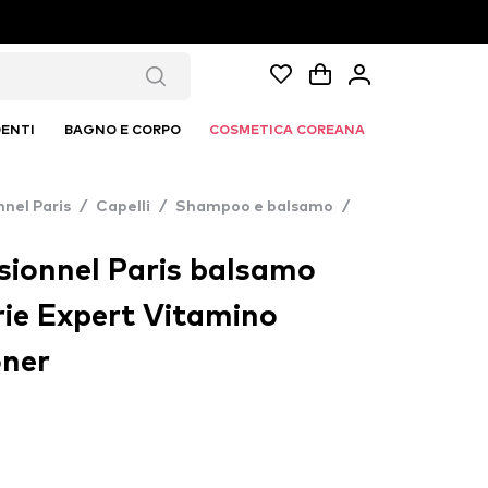
ENTI
BAGNO E CORPO
COSMETICA COREANA
nnel Paris
/
Capelli
/
Shampoo e balsamo
/
sionnel Paris balsamo
rie Expert Vitamino
oner