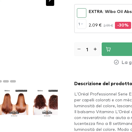
EXTRA: Wibo Oil Abs
1
2.09 €
2.99 €
-30%
La g
Descrizione del prodott
L'Oréal Professionnel Serie 
per capelli colorati e con m
luminosità del colore, lasciando
Il balsamo Vitamino L'Oréal co
con resveratrolo che aiuta a r
lucentezza fino a 8 settimane.
luminosità del colore. Modo 