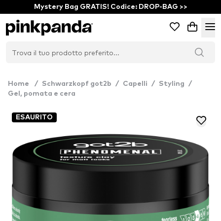
Mystery Bag GRATIS! Codice: DROP-BAG >>
Home
/
Schwarzkopf got2b
/
Capelli
/
Styling
/
Gel, pomata e cera
ESAURITO