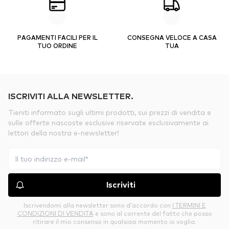
PAGAMENTI FACILI PER IL
CONSEGNA VELOCE A CASA
TUO ORDINE
TUA
ISCRIVITI ALLA NEWSLETTER.
Tieniti informato sugli ultimi prodotti, sui prezzi di vendita e
sulle offerte nascoste esclusive riservate esclusivamente ai
lettori della nostra e-newsletter!
Iscriviti
Iscrivendomi alla newsletter sono d’accordo con
I TERMINI E
CONDIZIONI DI VENDITA
e sono al corrente del fatto che posso
ritirare il mio consenso in qualsiasi momento io voglia.