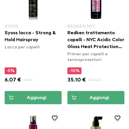
SYOSS
REDKEN NYC
Syoss lacca - Strong &
Redken trattamento
Hold Hairspray
capelli - NYC Acidic Color
Lacca per capelli
Gloss Heat Protection
Primer per capelli e
Leave-In Treatment
termoprotettori
-5%
-10%
6.07 €
6.39 €
35.10 €
39.00 €
Aggiungi
Aggiungi