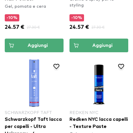
styling
Gel, pomata e cera
-10%
-10%
24.57 €
27.30 €
24.57 €
27.30 €
Aggiungi
Aggiungi
SCHWARZKOPF TAFT
REDKEN NYC
Schwarzkopf Taft lacca
Redken NYC lacca capelli
per capelli - Ultra
- Texture Paste