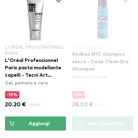
L'ORÉAL PROFESSIONNEL
REDKEN NYC
PARIS
Redken NYC shampoo
L'Oréal Professionnel
secco - Deep Clean Dry
Paris pasta modellante
Shampoo
capelli - Tecni Art
Shampoo secco
Gel, pomata e cera
Depolish
-15%
-5%
20.20 €
23.76 €
28.03 €
29.50 €
Aggiungi
Non disponibile