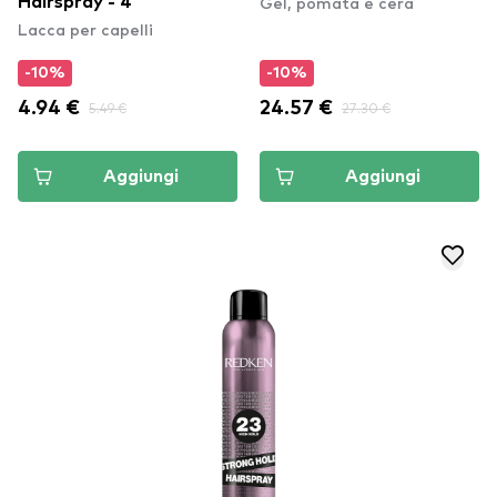
Gel, pomata e cera
Hairspray - 4
Lacca per capelli
-10%
-10%
4.94 €
5.49 €
24.57 €
27.30 €
Aggiungi
Aggiungi