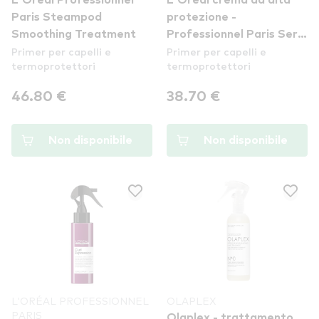
Paris Steampod
protezione -
Smoothing Treatment
Professionnel Paris Serie
Primer per capelli e
Primer per capelli e
Expert Metal Detox High
termoprotettori
termoprotettori
Protection Cream
46.80 €
38.70 €
Non disponibile
Non disponibile
L'ORÉAL PROFESSIONNEL
OLAPLEX
PARIS
Olaplex - trattamento