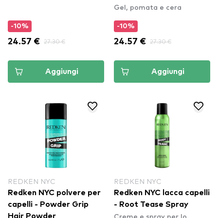
Gel, pomata e cera
-10%
-10%
24.57 €
27.30 €
24.57 €
27.30 €
Aggiungi
Aggiungi
REDKEN NYC
REDKEN NYC
Redken NYC polvere per
Redken NYC lacca capelli
capelli - Powder Grip
- Root Tease Spray
Creme e spray per lo
Hair Powder