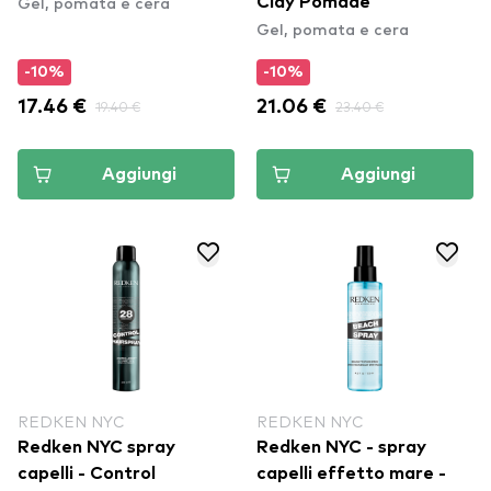
Gel, pomata e cera
Clay Pomade
Gel, pomata e cera
-10%
-10%
17.46 €
19.40 €
21.06 €
23.40 €
Aggiungi
Aggiungi
REDKEN NYC
REDKEN NYC
Redken NYC spray
Redken NYC - spray
capelli - Control
capelli effetto mare -