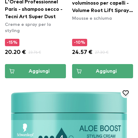
L'Oréal Professionnel
voluminoso per capelli -
Paris - shampoo secco -
Volume Root Lift Spray
Tecni Art Super Dust
Mousse e schiuma
Foam
Creme e spray per lo
styling
-15%
-10%
20.20 €
23.76 €
24.57 €
27.30 €
Aggiungi
Aggiungi