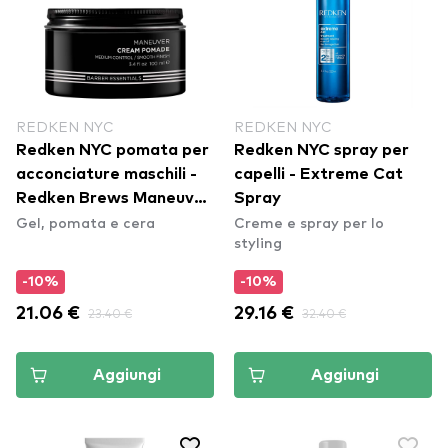
REDKEN NYC
REDKEN NYC
Redken NYC pomata per
Redken NYC spray per
acconciature maschili -
capelli - Extreme Cat
Redken Brews Maneuver
Spray
Gel, pomata e cera
Creme e spray per lo
Cream Pomade
styling
-10%
-10%
21.06 €
23.40 €
29.16 €
32.40 €
Aggiungi
Aggiungi