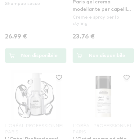
Paris gel crema
Shampoo secco
modellante per capelli
Creme e spray per lo
ricci - Tecni Art Bouncy &
styling
Tender
26.99 €
23.76 €
Non disponibile
Non disponibile
L'ORÉAL PROFESSIONNEL
L'ORÉAL PROFESSIONNEL
PARIS
PARIS
L'Oréal Professionnel
L'Oréal crema ad alta