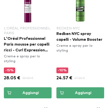
L'ORÉAL PROFESSIONNEL
REDKEN NYC
PARIS
Redken NYC spray
L'Oréal Professionnel
capelli - Volume Booster
Paris mousse per capelli
Creme e spray per lo
styling
ricci - Curl Expression
Creme e spray per lo
10-In-1 ​Cream-In-Mousse​
styling
-15%
-10%
28.05 €
33.00 €
24.57 €
27.30 €
Aggiungi
Aggiungi