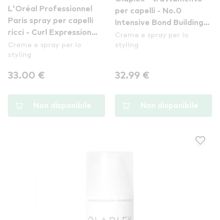
L'Oréal Professionnel
per capelli - No.0
Paris spray per capelli
Intensive Bond Building
ricci - Curl Expression
Creme e spray per lo
Hair Treatment
Creme e spray per lo
styling
Curls Reviver Spray
styling
33.00 €
32.99 €
Non disponibile
Non disponibile