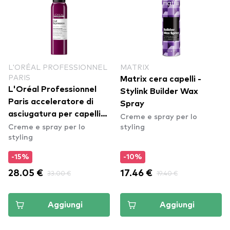
L'ORÉAL PROFESSIONNEL
MATRIX
PARIS
Matrix cera capelli -
L'Oréal Professionnel
Stylink Builder Wax
Paris acceleratore di
Spray
asciugatura per capelli
Creme e spray per lo
Creme e spray per lo
styling
ricci - Curl Expression
styling
Drying Accelerator
Leave In
-15%
-10%
28.05 €
33.00 €
17.46 €
19.40 €
Aggiungi
Aggiungi