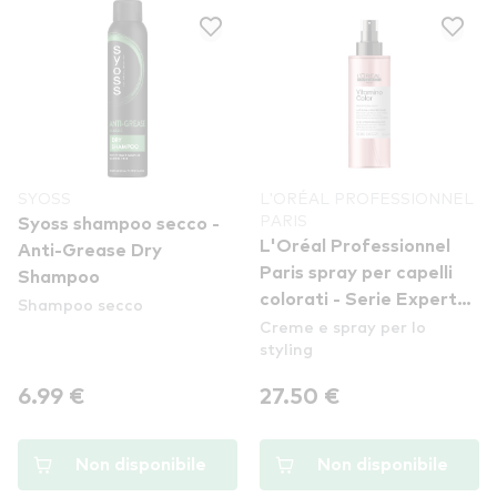
SYOSS
L'ORÉAL PROFESSIONNEL
PARIS
Syoss shampoo secco -
L'Oréal Professionnel
Anti-Grease Dry
Paris spray per capelli
Shampoo
colorati - Serie Expert
Shampoo secco
Creme e spray per lo
Vitamino Color 10In1
styling
Spray
6.99 €
27.50 €
Non disponibile
Non disponibile