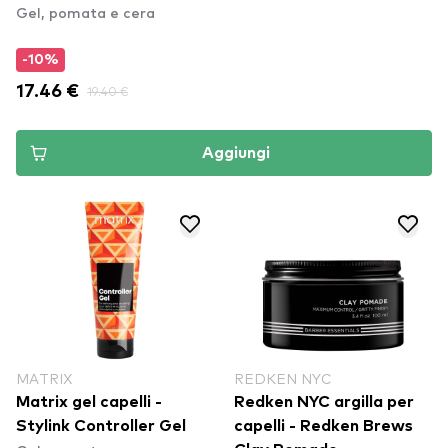
Gel, pomata e cera
-10%
17.46 €
19.40 €
Aggiungi
MATRIX
REDKEN NYC
Matrix gel capelli -
Redken NYC argilla per
Stylink Controller Gel
capelli - Redken Brews