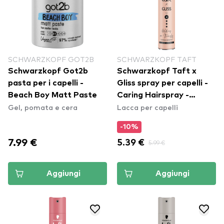
SCHWARZKOPF GOT2B
SCHWARZKOPF TAFT
Schwarzkopf Got2b
Schwarzkopf Taft x
pasta per i capelli -
Gliss spray per capelli -
Beach Boy Matt Paste
Caring Hairspray -
Gel, pomata e cera
Lacca per capelli
Holding Me Strongly
-10%
7.99 €
5.39 €
5.99 €
Aggiungi
Aggiungi