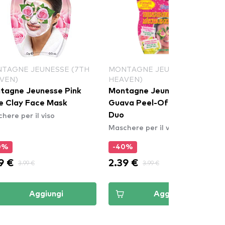
TAGNE JEUNESSE (7TH
MONTAGNE JEUNESSE (7TH
VEN)
HEAVEN)
tagne Jeunesse Pink
Montagne Jeunesse Pink
e Clay Face Mask
Guava Peel-Off Face Mask
here per il viso
Duo
Maschere per il viso
0%
-40%
9 €
2.39 €
3.99 €
3.99 €
Aggiungi
Aggiungi