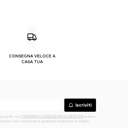
CONSEGNA VELOCE A
CASA TUA
Iscriviti
’accordo con
I TERMINI E CONDIZIONI DI VENDITA
e sono
itirare il mio consenso in qualsiasi momento io voglia.