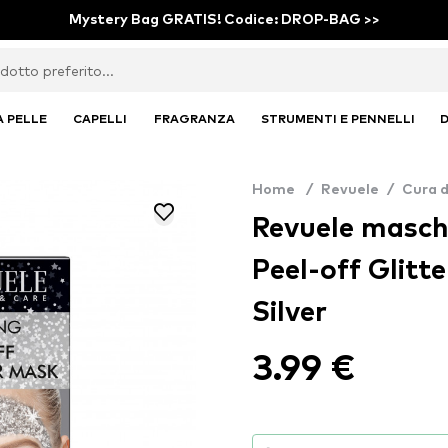
Mystery Bag GRATIS! Codice: DROP-BAG >>
A PELLE
CAPELLI
FRAGRANZA
STRUMENTI E PENNELLI
D
Home
/
Revuele
/
Cura d
Revuele masche
Peel-off Glitt
Silver
3.99 €