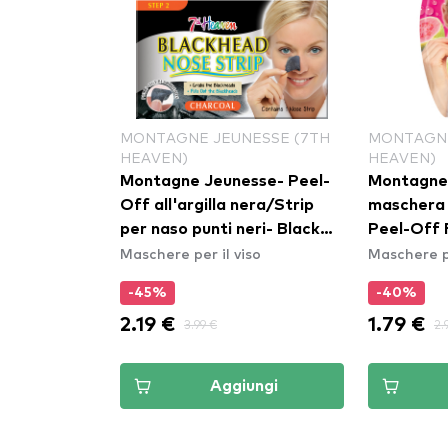
TION
MONTAGNE JEUNESSE (7TH
MONTAGNE
HEAVEN)
HEAVEN)
ion Sweet
Montagne Jeunesse- Peel-
Montagne
ng Sheet
Off all'argilla nera/Strip
maschera 
per naso punti neri- Black
Peel-Off 
so
Maschere per il viso
Maschere pe
Clay Peel-Off / Blackhead
Nose Strip
-45%
-40%
2.19 €
1.79 €
3.99 €
2.
ungi
Aggiungi