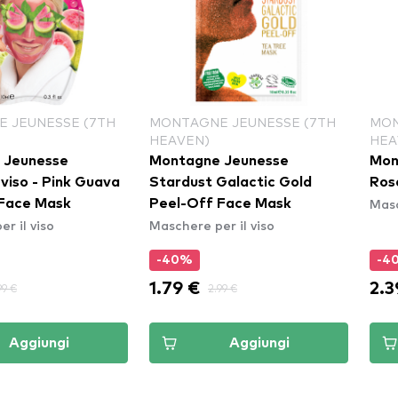
 JEUNESSE (7TH
MONTAGNE JEUNESSE (7TH
MON
HEAVEN)
HEA
 Jeunesse
Montagne Jeunesse
Mon
viso - Pink Guava
Stardust Galactic Gold
Ros
Masc
Face Mask
Peel-Off Face Mask
r il viso
Maschere per il viso
-40%
-4
1.79 €
2.3
99 €
2.99 €
Aggiungi
Aggiungi