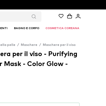
ENTI
BAGNO E CORPO
COSMETICA COREANA
ella pelle
/
Maschere
/
Maschere per il viso
ra per il viso - Purifying
er Mask - Color Glow -