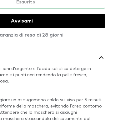
Esaurito
Avvisami
aranzia di reso di 28 giorni
o
 ioni d'argento e l'acido salicilico deterge in
acne e i punti neri rendendo la pelle fresca,
nosa.
giare un asciugamano caldo sul viso per 5 minuti.
iforme della maschera, evitando l'area contorno
 Attendere che la maschera si asciughi
a maschera staccandola delicatamente dal