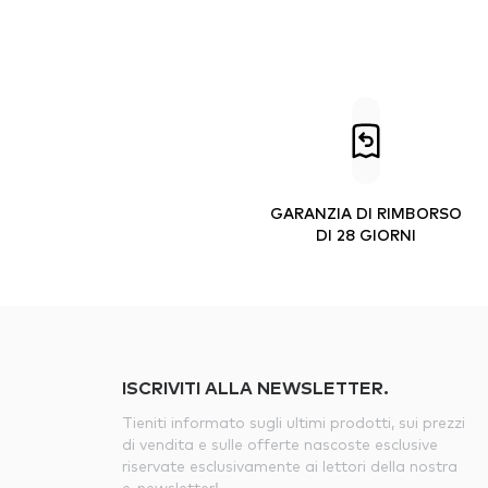
GARANZIA DI RIMBORSO
DI 28 GIORNI
ISCRIVITI ALLA NEWSLETTER.
Tieniti informato sugli ultimi prodotti, sui prezzi
di vendita e sulle offerte nascoste esclusive
riservate esclusivamente ai lettori della nostra
e-newsletter!