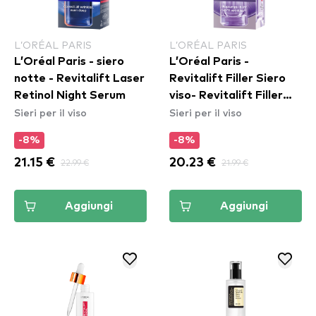
L’ORÉAL PARIS
L’ORÉAL PARIS
L’Oréal Paris - siero
L’Oréal Paris -
notte - Revitalift Laser
Revitalift Filler Siero
Retinol Night Serum
viso- Revitalift Filler
Sieri per il viso
Sieri per il viso
Serum
-8%
-8%
21.15 €
22.99 €
20.23 €
21.99 €
Aggiungi
Aggiungi