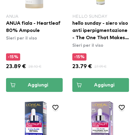
ANUA
HELLO SUNDAY
ANUA fiala - Heartleaf
hello sunday - siero viso
80% Ampoule
anti iperpigmentazione
Sieri per il viso
- The One That Makes
Sieri per il viso
You Glow (SPF40)
-15%
-15%
23.89 €
28.10 €
23.79 €
27.99 €
Aggiungi
Aggiungi