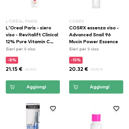
L’ORÉAL PARIS
COSRX
L'Oreal Paris - siero
COSRX essenza viso -
viso - Revitalift Clinical
Advanced Snail 96
12% Pure Vitamin C
Mucin Power Essence
Sieri per il viso
Sieri per il viso
Face Brightening
Serum
-8%
-15%
21.15 €
22.99 €
20.32 €
23.90 €
Aggiungi
Aggiungi