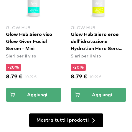
GLOW HUB
GLOW HUB
Glow Hub Siero viso
Glow Hub Siero eroe
Glow Giver Facial
dell'idratazione
Serum - Mini
Hydration Hero Serum -
Sieri per il viso
Sieri per il viso
Mini
-20%
-20%
8.79 €
10.99 €
8.79 €
10.99 €
Aggiungi
Aggiungi
Mostra tutti i prodotti