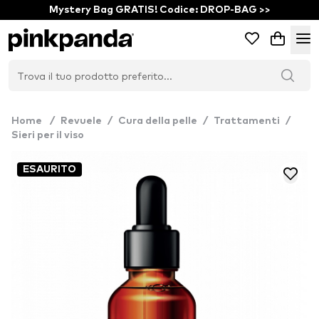
Mystery Bag GRATIS! Codice: DROP-BAG >>
Home
/
Revuele
/
Cura della pelle
/
Trattamenti
/
Sieri per il viso
ESAURITO