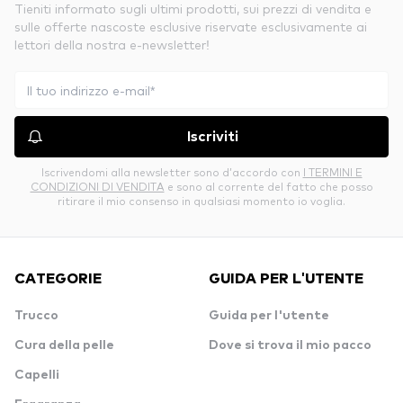
Tieniti informato sugli ultimi prodotti, sui prezzi di vendita e
sulle offerte nascoste esclusive riservate esclusivamente ai
lettori della nostra e-newsletter!
Iscriviti
Iscrivendomi alla newsletter sono d’accordo con
I TERMINI E
CONDIZIONI DI VENDITA
e sono al corrente del fatto che posso
ritirare il mio consenso in qualsiasi momento io voglia.
CATEGORIE
GUIDA PER L'UTENTE
Trucco
Guida per l'utente
Cura della pelle
Dove si trova il mio pacco
Capelli