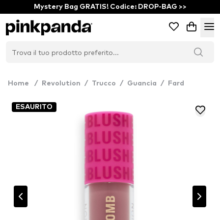
Mystery Bag GRATIS! Codice: DROP-BAG >>
Home
/
Revolution
/
Trucco
/
Guancia
/
Fard
ESAURITO