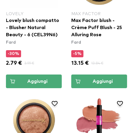
LOVELY
MAX FACTOR
Lovely blush compatto
Max Factor blush -
- Blusher Natural
Crème Puff Blush - 25
Beauty - 6 (CEL39N6)
Alluring Rose
Fard
Fard
-30%
-5%
2.79 €
3.99 €
13.15 €
13.84 €
Aggiungi
Aggiungi