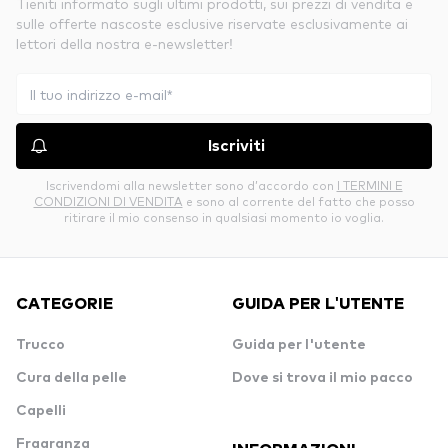
Tieniti informato sugli ultimi prodotti, sui prezzi di vendita e
sulle offerte nascoste esclusive riservate esclusivamente ai
lettori della nostra e-newsletter!
Iscriviti
Iscrivendomi alla newsletter sono d’accordo con
I TERMINI E
CONDIZIONI DI VENDITA
e sono al corrente del fatto che posso
ritirare il mio consenso in qualsiasi momento io voglia.
CATEGORIE
GUIDA PER L'UTENTE
Trucco
Guida per l'utente
Cura della pelle
Dove si trova il mio pacco
Capelli
Fragranza