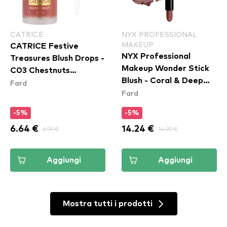
CATRICE
NYX PROFESSIONAL
MAKEUP
CATRICE Festive
NYX Professional
Treasures Blush Drops -
Makeup Wonder Stick
C03 Chestnuts
Blush - Coral & Deep
Fard
Roasting
Fard
Peach (WSB03)
-5%
-5%
6.64 €
6.99 €
14.24 €
14.99 €
Aggiungi
Aggiungi
Mostra tutti i prodotti