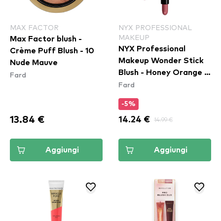
MAX FACTOR
NYX PROFESSIONAL
MAKEUP
Max Factor blush -
NYX Professional
Crème Puff Blush - 10
Makeup Wonder Stick
Nude Mauve
Blush - Honey Orange &
Fard
Fard
Rose (WSB02)
-5%
13.84 €
14.24 €
14.99 €
Aggiungi
Aggiungi