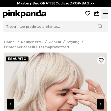
Mystery Bag GRATIS! Codice: DROP-BAG >>
Home
/
Redken NYC
/
Capelli
/
Styling
/
Primer per capelli e termoprotettori
ESAURITO