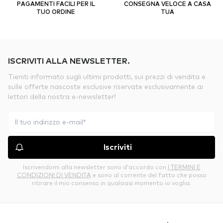
PAGAMENTI FACILI PER IL
CONSEGNA VELOCE A CASA
TUO ORDINE
TUA
ISCRIVITI ALLA NEWSLETTER.
Tieniti informato sugli ultimi prodotti, sui prezzi di vendita e
sulle offerte nascoste esclusive riservate esclusivamente ai
lettori della nostra e-newsletter!
Iscriviti
Iscrivendomi alla newsletter sono d’accordo con
I TERMINI E
CONDIZIONI DI VENDITA
e sono al corrente del fatto che posso
ritirare il mio consenso in qualsiasi momento io voglia.