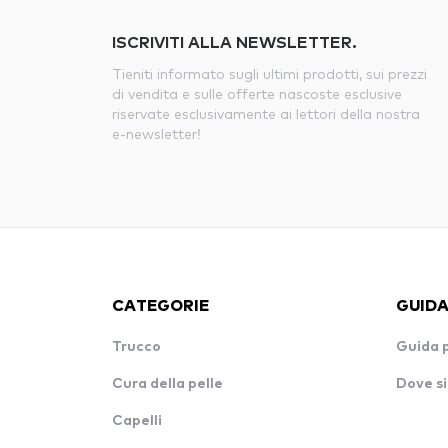
ISCRIVITI ALLA NEWSLETTER.
Tieniti informato sugli ultimi prodotti, sui prezzi
di vendita e sulle offerte nascoste esclusive
riservate esclusivamente ai lettori della nostra
e-newsletter!
CATEGORIE
GUIDA
Trucco
Guida 
Cura della pelle
Dove si
Capelli