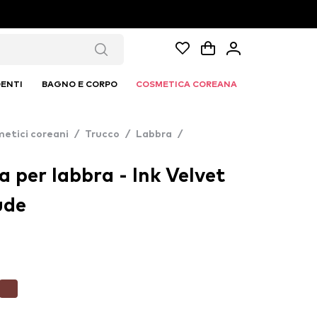
ENTI
BAGNO E CORPO
COSMETICA COREANA
etici coreani
/
Trucco
/
Labbra
/
 per labbra - Ink Velvet
ude