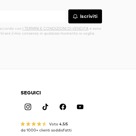
Iscriviti
’accordo con
I TERMINI E CONDIZIONI DI VENDITA
e sono
itirare il mio consenso in qualsiasi momento io voglia.
SEGUICI
Voto
4.5/5
da 1000+ clienti soddisfatti