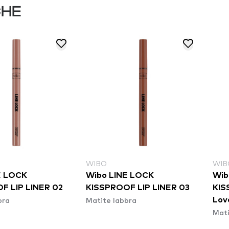
CHE
WIBO
WIB
E LOCK
Wibo LINE LOCK
Wib
F LIP LINER 02
KISSPROOF LIP LINER 03
KIS
bra
Matite labbra
Lov
Mati