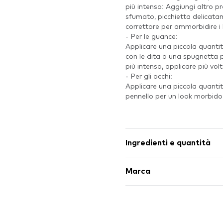
più intenso: Aggiungi altro p
sfumato, picchietta delicatame
correttore per ammorbidire i 
- Per le guance:
Applicare una piccola quanti
con le dita o una spugnetta p
più intenso, applicare più volt
- Per gli occhi:
Applicare una piccola quantit
pennello per un look morbido
Ingredienti e quantità
Marca