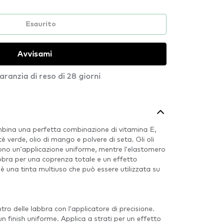
Esaurito
Avvisami
aranzia di reso di 28 giorni
o
bina una perfetta combinazione di vitamina E,
 tè verde, olio di mango e polvere di seta. Gli oli
tono un'applicazione uniforme, mentre l'elastomero
 labbra per una coprenza totale e un effetto
 è una tinta multiuso che può essere utilizzata su
ro delle labbra con l'applicatore di precisione.
n finish uniforme. Applica a strati per un effetto