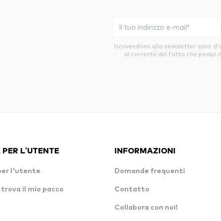
Iscrivendomi alla newsletter sono d
al corrente del fatto che posso r
 PER L'UTENTE
INFORMAZIONI
per l'utente
Domande frequenti
 trova il mio pacco
Contatto
Collabora con noi!