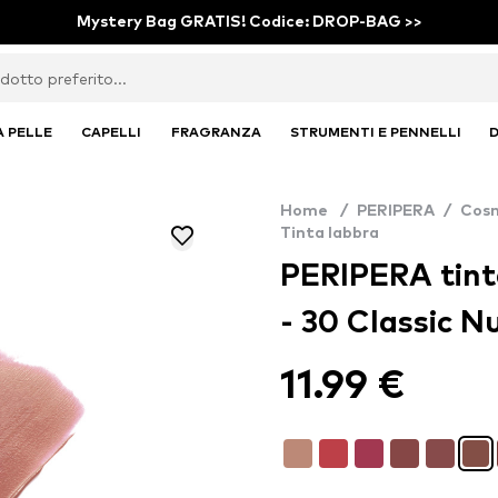
Mystery Bag GRATIS! Codice: DROP-BAG >>
A PELLE
CAPELLI
FRAGRANZA
STRUMENTI E PENNELLI
D
Home
/
PERIPERA
/
Cosm
Tinta labbra
PERIPERA tinta
- 30 Classic N
11.99 €