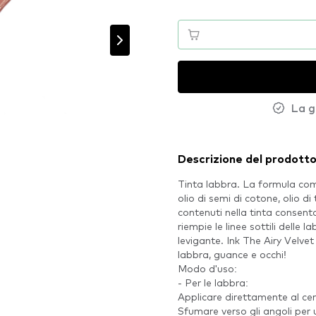
La g
Descrizione del prodott
Tinta labbra. La formula com
olio di semi di cotone, olio di
contenuti nella tinta consen
riempie le linee sottili delle
levigante. Ink The Airy Velvet
labbra, guance e occhi!
Modo d'uso:
- Per le labbra:
Applicare direttamente al cent
Sfumare verso gli angoli per u