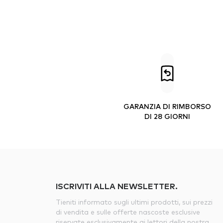
GARANZIA DI RIMBORSO
DI 28 GIORNI
ISCRIVITI ALLA NEWSLETTER.
Tieniti informato sugli ultimi prodotti, sui prezzi
di vendita e sulle offerte nascoste esclusive
riservate esclusivamente ai lettori della nostra