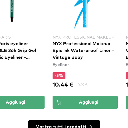
PARIS
NYX PROFESSIONAL MAKEUP
aris eyeliner -
NYX Professional Makeup
BLE 36h Grip Gel
Epic Ink Waterproof Liner -
V
c Eyeliner -
Vintage Baby
E
Eyeliner
E
 Green
-5%
10.44 €
10.99 €
Aggiungi
Aggiungi
Mostra tutti i prodotti