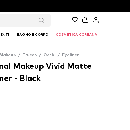
ENTI
BAGNO E CORPO
COSMETICA COREANA
 Makeup
/
Trucco
/
Occhi
/
Eyeliner
nal Makeup Vivid Matte
ner - Black