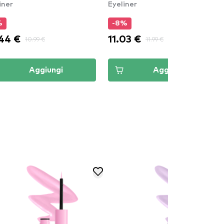
iner
Eyeliner
%
-8%
44 €
11.03 €
10.99 €
11.99 €
Aggiungi
Aggiungi