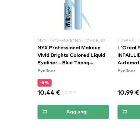
NYX PROFESSIONAL MAKEUP
L’ORÉAL 
NYX Professional Makeup
L'Oréal P
Vivid Brights Colored Liquid
INFAILLI
Eyeliner - Blue Thang
Automati
Eyeliner
Eyeliner
(VBLL06)
Emerald
-5%
10.44 €
10.99 €
10.99 €
Aggiungi