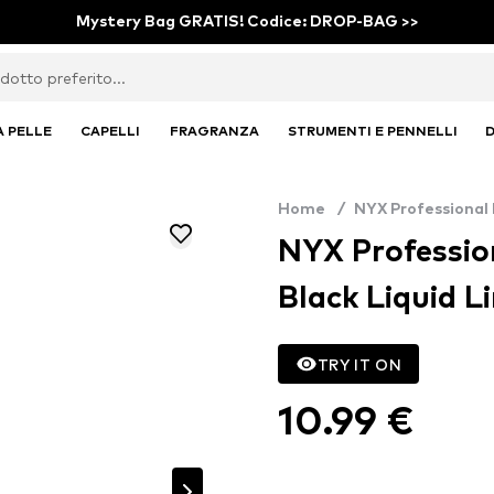
Mystery Bag GRATIS! Codice: DROP-BAG >>
A PELLE
CAPELLI
FRAGRANZA
STRUMENTI E PENNELLI
D
Home
/
NYX Professional
NYX Professio
Black Liquid Li
TRY IT ON
10.99 €