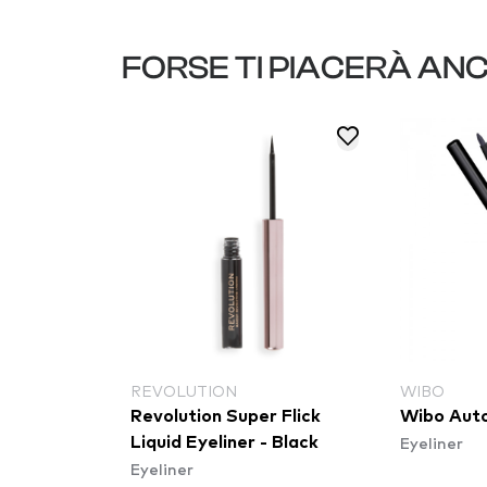
FORSE TI PIACERÀ AN
REVOLUTION
WIBO
il With
Revolution Super Flick
Wibo Auto
Eyeliner
ck
Liquid Eyeliner - Black
Eyeliner