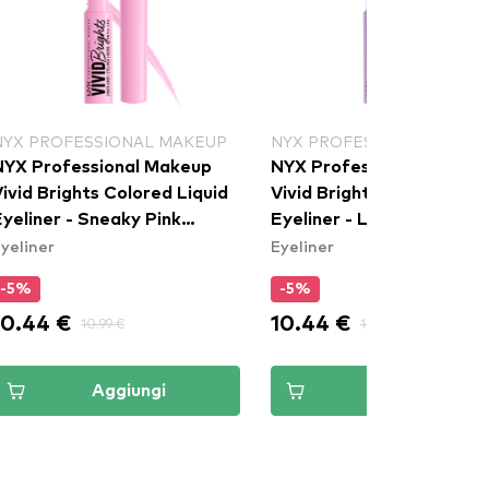
NYX PROFESSIONAL MAKEUP
NYX PROFESSIONAL MAKE
NYX Professional Makeup
NYX Professional Makeu
ivid Brights Colored Liquid
Vivid Brights Colored Liq
yeliner - Sneaky Pink
Eyeliner - Lilac Link
yeliner
Eyeliner
(VBLL09)
(VBLL07)
-5%
-5%
10.44 €
10.44 €
10.99 €
10.99 €
Aggiungi
Aggiungi