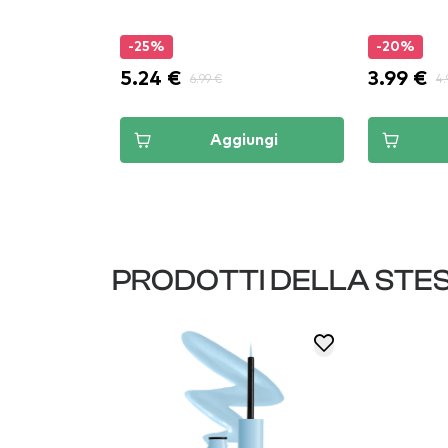
-25%
-20%
5.24 €
3.99 €
6.99 €
4.
ungi
Aggiungi
PRODOTTI DELLA STE