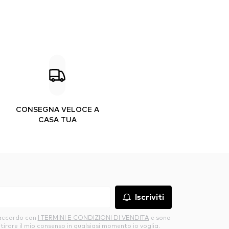
CONSEGNA VELOCE A
CASA TUA
Iscriviti
’accordo con
I TERMINI E CONDIZIONI DI VENDITA
e sono
itirare il mio consenso in qualsiasi momento io voglia.