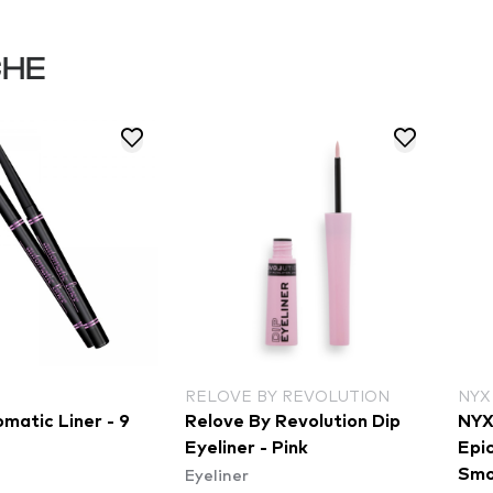
CHE
RELOVE BY REVOLUTION
NYX
matic Liner - 9
Relove By Revolution Dip
NYX
Eyeliner - Pink
Epi
Eyeliner
Smo