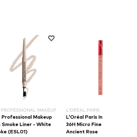
 PROFESSIONAL MAKEUP
L’ORÉAL PARIS
 Professional Makeup
L’Oréal Paris Infaillible Grip
c Smoke Liner - White
36H Micro Fine Eyeliner​ - 03
ke (ESL01)
Ancient Rose