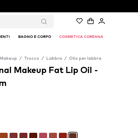
ENTI
BAGNO E CORPO
COSMETICA COREANA
 Makeup
/
Trucco
/
Labbra
/
Olio per labbra
al Makeup Fat Lip Oil -
m​