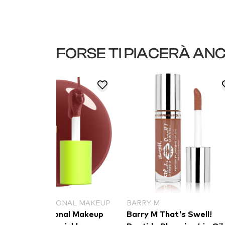
FORSE TI PIACERÀ AN
NAL MAKEUP
BARRY M
MILANI
al Makeup
Barry M That's Swell!
Milani luc