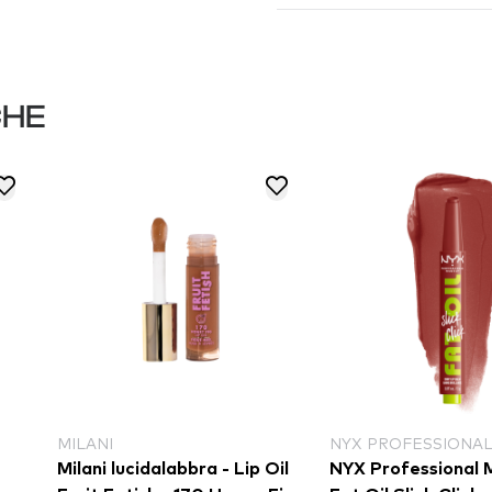
CHE
NYX PROFESSIONAL MAKEUP
NYX
idalabbra - Lip Oil
NYX Professional Makeup
NYX