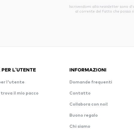
Iscrivendomi alla newsletter sono d
al corrente del fatto che posso r
 PER L'UTENTE
INFORMAZIONI
per l'utente
Domande frequenti
 trova il mio pacco
Contatto
Collabora con noi!
Buono regalo
Chi siamo