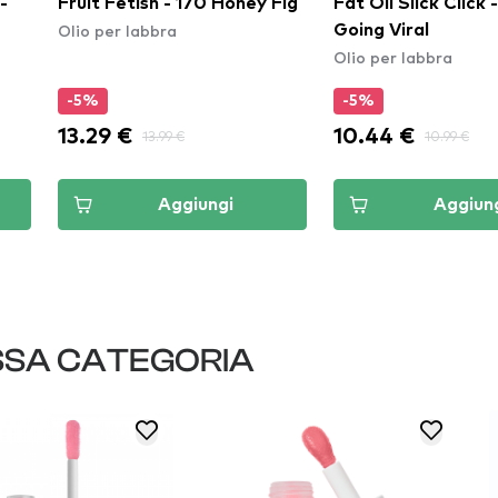
sh - 170 Honey Fig
Fat Oil Slick Click - 04
Fat 
bbra
Olio
Going Viral
Olio per labbra
-5%
-5
10.44 €
9.4
13.99 €
10.99 €
Aggiungi
Aggiungi
SSA CATEGORIA