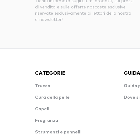
Tieniti informato sugli ultimi prodotti, sui prezzi
di vendita e sulle offerte nascoste esclusive
riservate esclusivamente ai lettori della nostra
e-newsletter!
CATEGORIE
GUIDA
Trucco
Guida 
Cura della pelle
Dove si
Capelli
Fragranza
Strumenti e pennelli