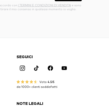
’accordo con
I TERMINI E CONDIZIONI DI VENDITA
e sono
itirare il mio consenso in qualsiasi momento io voglia.
SEGUICI
Voto
4.5/5
da 1000+ clienti soddisfatti
NOTE LEGALI