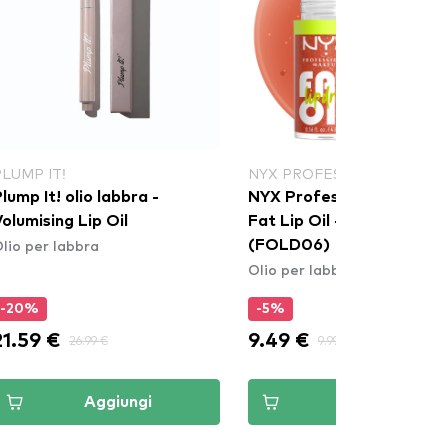
PLUMP IT!
NYX PROFESSIONAL MAKE
lump It! olio labbra -
NYX Professional Makeu
olumising Lip Oil
Fat Lip Oil - Follow Back
lio per labbra
(FOLD06)
Olio per labbra
-20%
-5%
21.59 €
9.49 €
26.99 €
9.99 €
Aggiungi
Aggiungi