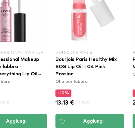
FESSIONAL MAKEUP
BOURJOIS PARIS
essional Makeup
Bourjois Paris Healthy Mix
P
e labbra -
SOS Lip Oil - 04 Pink
V
O
erything Lip Oil
Passion
abbra
Olio per labbra
-10%
13.13 €
7.99 €
14.59 €
Aggiungi
Aggiungi