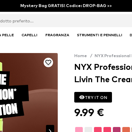
Mystery Bag GRATIS! Codice: DROP-BAG >>
A PELLE
CAPELLI
FRAGRANZA
STRUMENTI E PENNELLI
D
Home
/
NYX Professional
NYX Profession
Livin The Crea
TRY IT ON
9.99 €