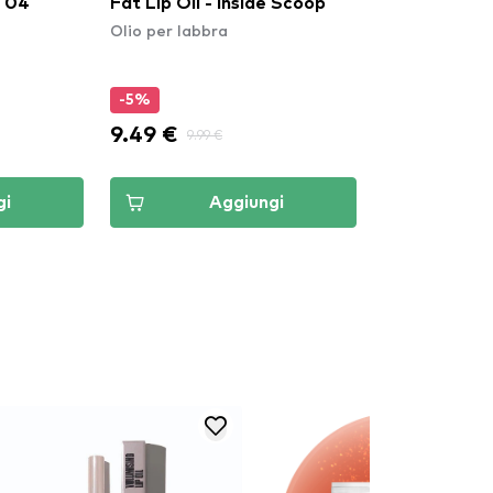
Lip Oil - Inside Scoop​
Peptide Plumping Lip Oil -
 per labbra
Taupe Tocuh
Olio per labbra
%
-15%
9 €
7.64 €
9.99 €
8.99 €
Aggiungi
Aggiungi