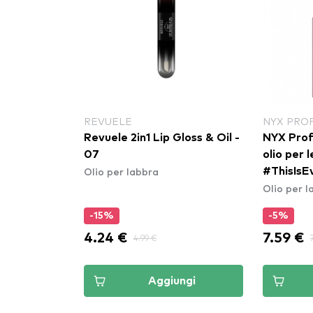
REVUELE
NYX PRO
Revuele 2in1 Lip Gloss & Oil -
NYX Prof
07
olio per l
Olio per labbra
#ThisIsEv
Olio per l
(TIEO01)
-15%
-5%
4.24 €
7.59 €
4.99 €
Aggiungi