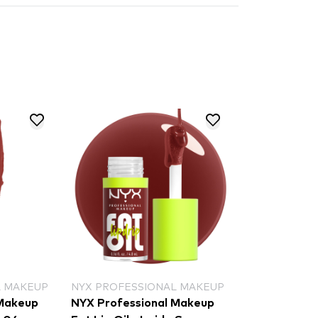
 PROFESSIONAL MAKEUP
BARRY M
 Professional Makeup
Barry M That's Swell!