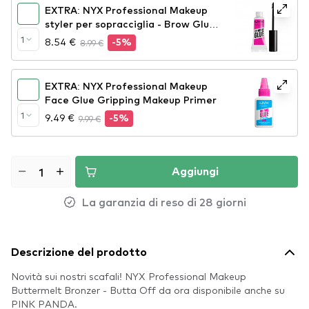
EXTRA: NYX Professional Makeup
styler per sopracciglia - Brow Glue
Instant Brow Styler
1
8.54 €
8.99 €
-5%
EXTRA: NYX Professional Makeup
Face Glue Gripping Makeup Primer
1
9.49 €
9.99 €
-5%
Aggiungi
La garanzia di reso di 28 giorni
Descrizione del prodotto
Novità sui nostri scafali! NYX Professional Makeup
Buttermelt Bronzer - Butta Off da ora disponibile anche su
PINK PANDA.