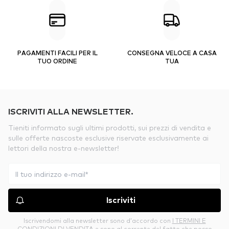
PAGAMENTI FACILI PER IL
CONSEGNA VELOCE A CASA
TUO ORDINE
TUA
ISCRIVITI ALLA NEWSLETTER.
Tieniti informato sugli ultimi prodotti, sui prezzi di vendita e
sulle offerte nascoste esclusive riservate esclusivamente ai
lettori della nostra e-newsletter!
Iscriviti
Iscrivendomi alla newsletter sono d’accordo con
I TERMINI E
CONDIZIONI DI VENDITA
e sono al corrente del fatto che posso