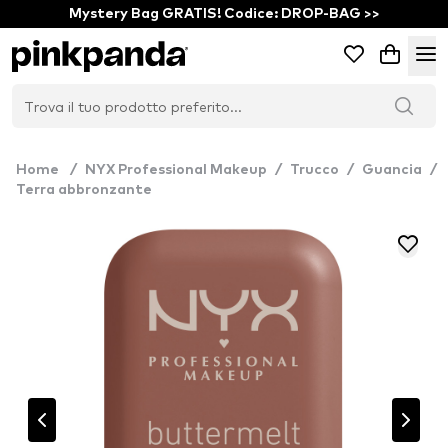
Mystery Bag GRATIS! Codice: DROP-BAG >>
Home
/
NYX Professional Makeup
/
Trucco
/
Guancia
/
Terra abbronzante