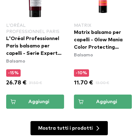
L'ORÉAL
MATRIX
PROFESSIONNEL PARIS
Matrix balsamo per
L'Oréal Professionnel
capelli - Glow Mania
Paris balsamo per
Color Protecting
capelli - Serie Expert
Balsamo
Conditioner
Balsamo
Vitamino Color
Spectrum Conditioner
-15%
-10%
26.78 €
31.50 €
11.70 €
13.00 €
Aggiungi
Aggiungi
Mostra tutti i prodotti