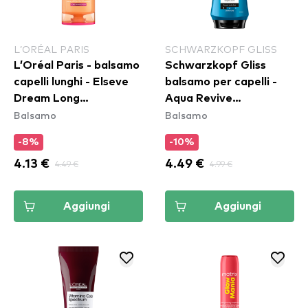
L’ORÉAL PARIS
SCHWARZKOPF GLISS
L’Oréal Paris - balsamo
Schwarzkopf Gliss
capelli lunghi - Elseve
balsamo per capelli -
Dream Long
Aqua Revive
Balsamo
Balsamo
Conditioner
Conditioner
-8%
-10%
4.13 €
4.49 €
4.49 €
4.99 €
Aggiungi
Aggiungi