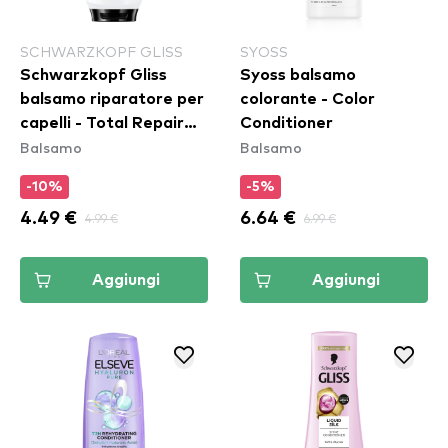
SCHWARZKOPF GLISS
SYOSS
Schwarzkopf Gliss
Syoss balsamo
balsamo riparatore per
colorante - Color
capelli - Total Repair
Conditioner
Balsamo
Balsamo
Conditioner
-10%
-5%
4.49 €
4.99 €
6.64 €
6.99 €
Aggiungi
Aggiungi