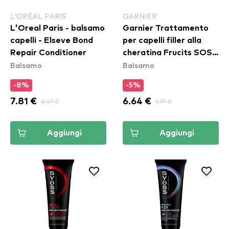
L’ORÉAL PARIS
GARNIER
L'Oreal Paris - balsamo
Garnier Trattamento
capelli - Elseve Bond
per capelli filler alla
Repair Conditioner
cheratina Frucits SOS
Balsamo
Balsamo
Keratin Filler Hair
Treatment
-8%
-5%
7.81 €
8.49 €
6.64 €
6.99 €
Aggiungi
Aggiungi