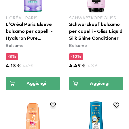
L’ORÉAL PARIS
SCHWARZKOPF GLISS
L'Oréal Paris Elseve
Schwarzkopf balsamo
balsamo per capelli -
per capelli - Gliss Liquid
Hyaluron Pure
Silk Shine Conditioner
Balsamo
Balsamo
Conditioner
-8%
-10%
4.13 €
4.49 €
4.49 €
4.99 €
Aggiungi
Aggiungi