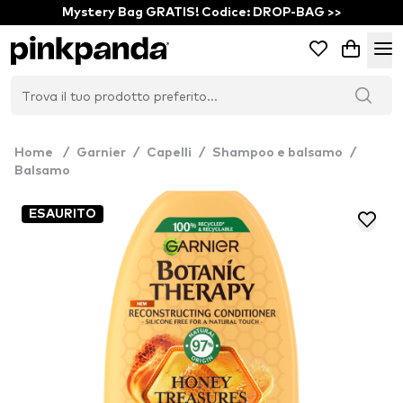
Mystery Bag GRATIS! Codice: DROP-BAG >>
Home
/
Garnier
/
Capelli
/
Shampoo e balsamo
/
Balsamo
ESAURITO