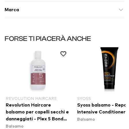
Marca
FORSE TI PIACERÀ ANCHE
REVOLUTION HAIRCARE
SYOSS
Revolution Haircare
Syoss balsamo - Repai
balsamo per capelli secchi e
Intensive Conditioner
Balsamo
danneggiati - Plex 5 Bond
Balsamo
Plex Conditioner (400ml)