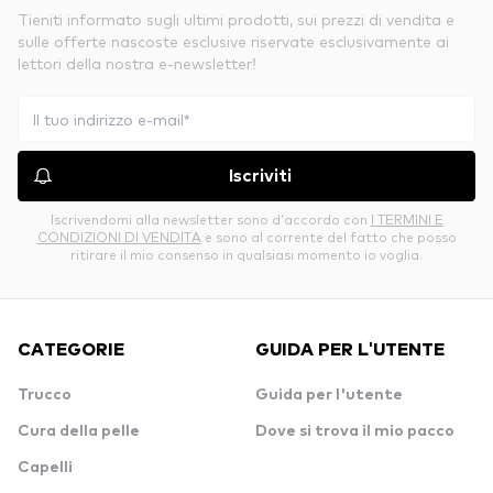
Tieniti informato sugli ultimi prodotti, sui prezzi di vendita e
sulle offerte nascoste esclusive riservate esclusivamente ai
lettori della nostra e-newsletter!
Iscriviti
Iscrivendomi alla newsletter sono d’accordo con
I TERMINI E
CONDIZIONI DI VENDITA
e sono al corrente del fatto che posso
ritirare il mio consenso in qualsiasi momento io voglia.
CATEGORIE
GUIDA PER L'UTENTE
Trucco
Guida per l'utente
Cura della pelle
Dove si trova il mio pacco
Capelli