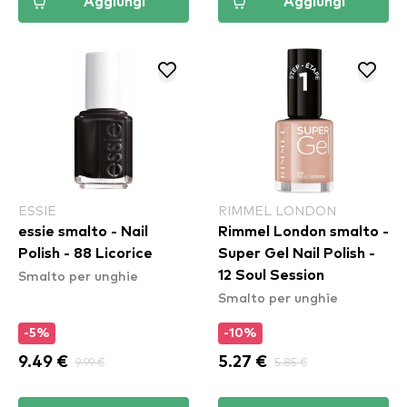
Aggiungi
Aggiungi
ESSIE
RIMMEL LONDON
essie smalto - Nail
Rimmel London smalto -
Polish - 88 Licorice
Super Gel Nail Polish -
Smalto per unghie
12 Soul Session
Smalto per unghie
-5%
-10%
9.49 €
9.99 €
5.27 €
5.85 €