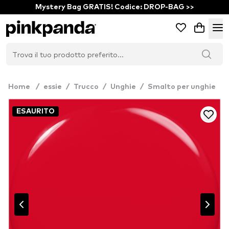
Mystery Bag GRATIS! Codice: DROP-BAG >>
Home
/
essie
/
Trucco
/
Unghie
/
Smalto per unghie
ESAURITO