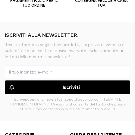
PAGAMENTI FACILI PER IL
CONSEGNA VELOCE A CASA
TUO ORDINE
TUA
ISCRIVITI ALLA NEWSLETTER.
Tieniti informato sugli ultimi prodotti, sui prezzi di vendita e
sulle offerte nascoste esclusive riservate esclusivamente ai
lettori della nostra e-newsletter!
Iscriviti
Iscrivendomi alla newsletter sono d’accordo con
I TERMINI E
CONDIZIONI DI VENDITA
e sono al corrente del fatto che posso
ritirare il mio consenso in qualsiasi momento io voglia.
CATEGORIE
GUIDA PER L'UTENTE