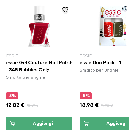
ESSIE
ESSIE
essie Gel Couture Nail Polish
essie Duo Pack - 1
Smalto per unghie
- 345 Bubbles Only
Smalto per unghie
-5%
-5%
12.82 €
13.49 €
18.98 €
19.98 €
Aggiungi
Aggiungi