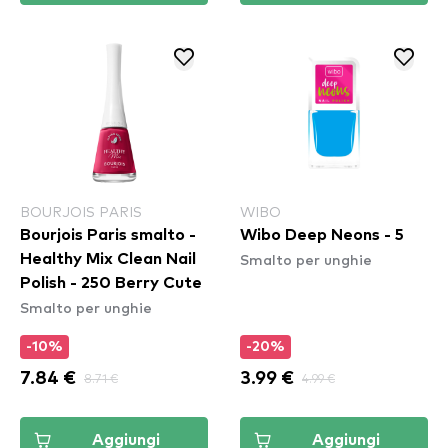
BOURJOIS PARIS
WIBO
Bourjois Paris smalto -
Wibo Deep Neons - 5
Smalto per unghie
Healthy Mix Clean Nail
Polish - 250 Berry Cute
Smalto per unghie
-10%
-20%
7.84 €
8.71 €
3.99 €
4.99 €
Aggiungi
Aggiungi