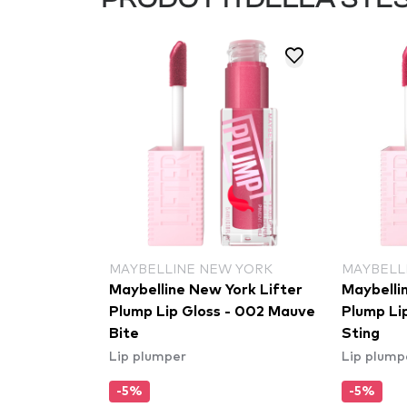
MAYBELLINE NEW YORK
MAYBELL
Maybelline New York Lifter
Maybelli
Plump Lip Gloss - 002 Mauve
Plump Lip
Bite
Sting
Lip plumper
Lip plump
-5%
-5%