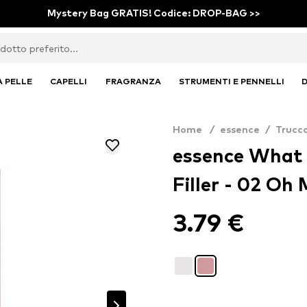
Mystery Bag GRATIS! Codice: DROP-BAG >>
A PELLE
CAPELLI
FRAGRANZA
STRUMENTI E PENNELLI
D
Home
/
essence
/
Trucc
essence What 
Filler - 02 Oh
3.79 €