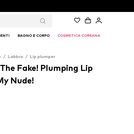
ENTI
BAGNO E CORPO
COSMETICA COREANA
o
/
Labbra
/
Lip plumper
The Fake! Plumping Lip
 My Nude!