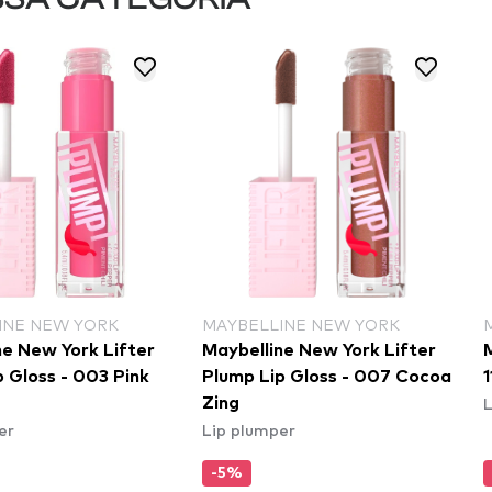
INE NEW YORK
MAYBELLINE NEW YORK
ne New York Lifter
Maybelline New York Lifter
M
 Gloss - 003 Pink
Plump Lip Gloss - 007 Cocoa
1
L
Zing
er
Lip plumper
-5%