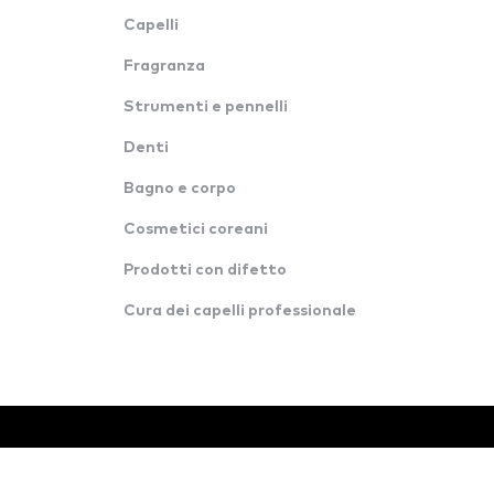
Capelli
Fragranza
Strumenti e pennelli
Denti
Bagno e corpo
Cosmetici coreani
Prodotti con difetto
Cura dei capelli professionale
© Tutti i diritti riservati · Konverzija d.o.o.