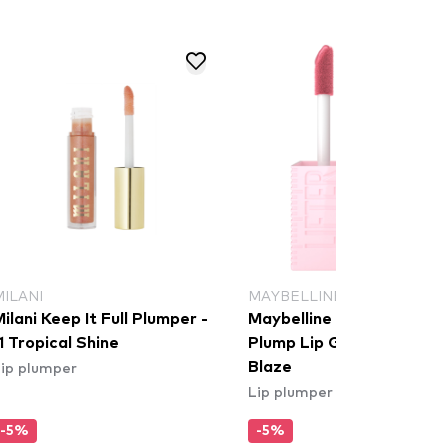
MILANI
MAYBELLINE NEW YORK
ilani Keep It Full Plumper -
Maybelline New York Lift
1 Tropical Shine
Plump Lip Gloss - 001 Blu
ip plumper
Blaze
Lip plumper
-5%
-5%