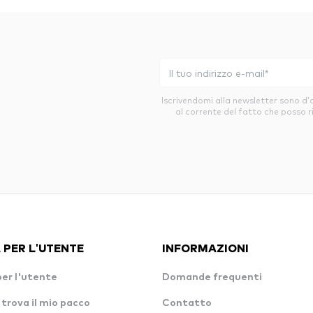
Iscrivendomi alla newsletter sono d
al corrente del fatto che posso r
 PER L'UTENTE
INFORMAZIONI
per l'utente
Domande frequenti
 trova il mio pacco
Contatto