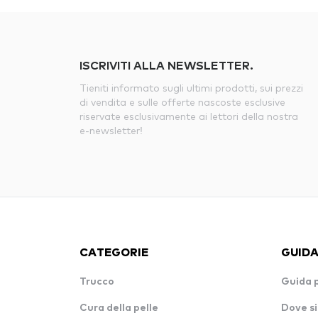
ISCRIVITI ALLA NEWSLETTER.
Tieniti informato sugli ultimi prodotti, sui prezzi
di vendita e sulle offerte nascoste esclusive
riservate esclusivamente ai lettori della nostra
e-newsletter!
CATEGORIE
GUIDA
Trucco
Guida 
Cura della pelle
Dove si