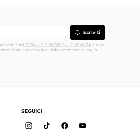
Iscriviti
’accordo con
I TERMINI E CONDIZIONI DI VENDITA
e sono
itirare il mio consenso in qualsiasi momento io voglia.
SEGUICI