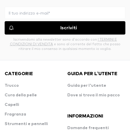
Iscriviti
Iscrivendomi alla newsletter sono d’accordo con
I TERMINI E
CONDIZIONI DI VENDITA
e sono al corrente del fatto che posso
ritirare il mio consenso in qualsiasi momento io voglia.
CATEGORIE
GUIDA PER L'UTENTE
Trucco
Guida per l'utente
Cura della pelle
Dove si trova il mio pacco
Capelli
Fragranza
INFORMAZIONI
Strumenti e pennelli
Domande frequenti