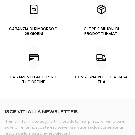
GARANZIA DI RIMBORSO DI
OLTRE 9 MILIONI DI
28 GIORNI
PRODOTTI INVIATI
PAGAMENTI FACILI PER IL
CONSEGNA VELOCE A CASA
TUO ORDINE
TUA
ISCRIVITI ALLA NEWSLETTER.
Tieniti informato sugli ultimi prodotti, sui prezzi di vendita e
sulle offerte nascoste esclusive riservate esclusivamente ai
lettori della nostra e-newsletter!