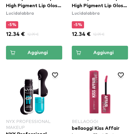
High Pigment Lip Gloss
High Pigment Lip Gloss
Lucidalabbra
Lucidalabbra
- Brown Of Applause
- Hall Of Flame
(DPLL05)
(DPLL14)
-5%
-5%
12.34 €
12.99 €
12.34 €
12.99 €
Aggiungi
Aggiungi
NYX PROFESSIONAL
BELLAOGGI
MAKEUP
bellaoggi Kiss Affair