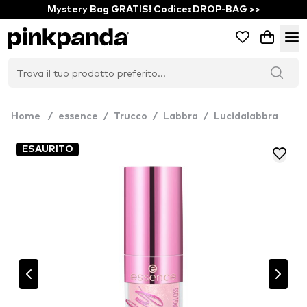
Mystery Bag GRATIS! Codice: DROP-BAG >>
Home
/
essence
/
Trucco
/
Labbra
/
Lucidalabbra
ESAURITO