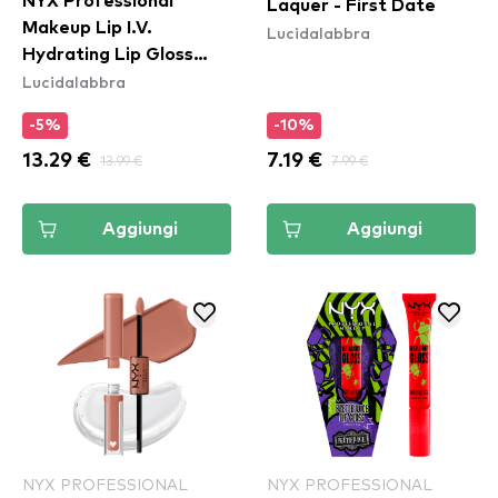
NYX Professional
Laquer - First Date
Makeup Lip I.V.
Lucidalabbra
Hydrating Lip Gloss
Lucidalabbra
Stain - 16 Grape Gushin
-5%
-10%
13.29 €
13.99 €
7.19 €
7.99 €
Aggiungi
Aggiungi
NYX PROFESSIONAL
NYX PROFESSIONAL