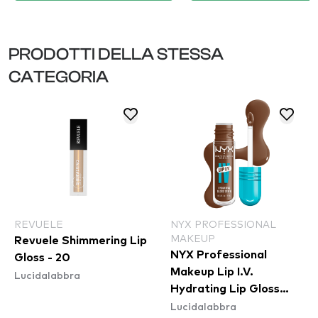
PRODOTTI DELLA STESSA
CATEGORIA
REVUELE
NYX PROFESSIONAL
MAKEUP
Revuele Shimmering Lip
NYX Professional
Gloss - 20
Makeup Lip I.V.
Lucidalabbra
Hydrating Lip Gloss
Lucidalabbra
Stain - 03 Splash N