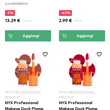
Lucidalabbra
Stain - 14 Mauve N'
Moist
-5%
-40%
13.29 €
13.99 €
2.99 €
4.99 €
Aggiungi
Aggiungi
NYX PROFESSIONAL
NYX PROFESSIONAL
MAKEUP
MAKEUP
NYX Professional
NYX Professional
Makeup Duck Plump
Makeup Duck Plump