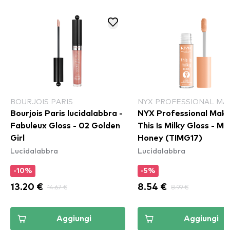
BOURJOIS PARIS
NYX PROFESSIONAL MA
Bourjois Paris lucidalabbra -
NYX Professional Mak
Fabuleux Gloss - 02 Golden
This Is Milky Gloss - Mil
Girl
Honey (TIMG17)
Lucidalabbra
Lucidalabbra
-10%
-5%
13.20 €
14.67 €
8.54 €
8.99 €
Aggiungi
Aggiungi