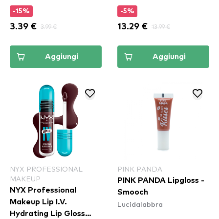
Spice
-15%
-5%
3.39 €
3.99 €
13.29 €
13.99 €
Aggiungi
Aggiungi
NYX PROFESSIONAL
PINK PANDA
MAKEUP
PINK PANDA Lipgloss -
NYX Professional
Smooch
Makeup Lip I.V.
Lucidalabbra
Hydrating Lip Gloss