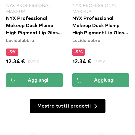
NYX PROFESSIONAL
NYX PROFESSIONAL
MAKEUP
MAKEUP
NYX Professional
NYX Professional
Makeup Duck Plump
Makeup Duck Plump
High Pigment Lip Gloss
High Pigment Lip Gloss
Lucidalabbra
Lucidalabbra
- Nude Swings
- Wine Not (DPLL16)
(DPLL03)
-5%
-5%
12.34 €
12.99 €
12.34 €
12.99 €
Aggiungi
Aggiungi
Mostra tutti i prodotti