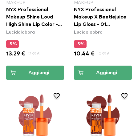
MAKEUP
MAKEUP
NYX Professional
NYX Professional
Makeup Shine Loud
Makeup X Beetlejuice
High Shine Lip Color -
Lip Gloss - 01
Lucidalabbra
Lucidalabbra
07 Global Citizen
Pomegranate Clout
(SHLP07)
-5%
-5%
13.29 €
13.99 €
10.44 €
10.99 €
Aggiungi
Aggiungi