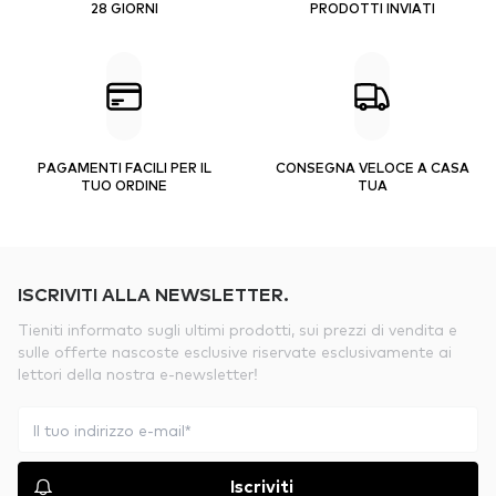
28 GIORNI
PRODOTTI INVIATI
PAGAMENTI FACILI PER IL
CONSEGNA VELOCE A CASA
TUO ORDINE
TUA
ISCRIVITI ALLA NEWSLETTER.
Tieniti informato sugli ultimi prodotti, sui prezzi di vendita e
sulle offerte nascoste esclusive riservate esclusivamente ai
lettori della nostra e-newsletter!
Iscriviti