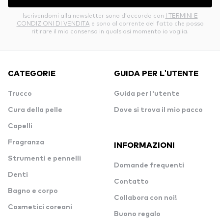
Iscrivendomi alla newsletter sono d’accordo con
I TERMINI E
CONDIZIONI DI VENDITA
e sono al corrente del fatto che posso
ritirare il mio consenso in qualsiasi momento io voglia.
CATEGORIE
GUIDA PER L'UTENTE
Trucco
Guida per l'utente
Cura della pelle
Dove si trova il mio pacco
Capelli
Fragranza
INFORMAZIONI
Strumenti e pennelli
Domande frequenti
Denti
Contatto
Bagno e corpo
Collabora con noi!
Cosmetici coreani
Buono regalo