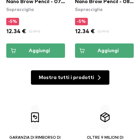
Nano Brow Pencil - 07
Nano Brow Pencil - 08
Sopracciglia
Sopracciglia
Ash Brown
Chocolate
-5%
-5%
12.34 €
12.99 €
12.34 €
12.99 €
Aggiungi
Aggiungi
Mostra tutti i prodotti
GARANZIA DI RIMBORSO DI
OLTRE 9 MILIONI DI