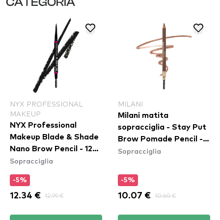
CATEGORIA
NYX PROFESSIONAL
MILANI
MAKEUP
Milani matita
NYX Professional
sopracciglia - Stay Put
Makeup Blade & Shade
Brow Pomade Pencil -
Nano Brow Pencil - 12
Sopracciglia
01 Soft Taupe
Sopracciglia
Black
-5%
-5%
12.34 €
12.99 €
10.07 €
10.60 €