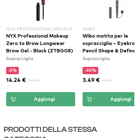
NYX PROFESSIONAL MAKEUP
WIBO
NYX Professional Makeup
Wibo matita per le
Zero to Brow Longwear
sopracciglia – Eyebrow
Brow Gel - Black (ZTBG08)
Pencil Shape & Define 
Sopracciglia
Sopracciglia
-5%
-30%
14.24 €
14.99 €
3.49 €
4.99 €
Aggiungi
Aggiungi
PRODOTTI DELLA STESSA