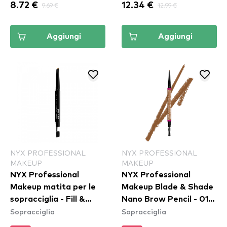
8.72 €
9.69 €
12.34 €
12.99 €
Aggiungi
Aggiungi
NYX PROFESSIONAL
NYX PROFESSIONAL
MAKEUP
MAKEUP
NYX Professional
NYX Professional
Makeup matita per le
Makeup Blade & Shade
sopracciglia - Fill &
Nano Brow Pencil - 01
Sopracciglia
Sopracciglia
Fluff Eyebrow Pomade
Ash Blonde
Pencil - Blonde