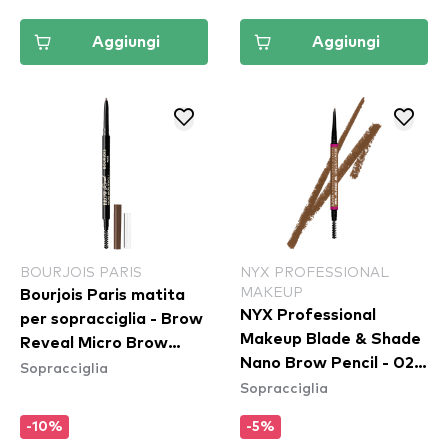
Aggiungi
Aggiungi
BOURJOIS PARIS
NYX PROFESSIONAL
MAKEUP
Bourjois Paris matita
NYX Professional
per sopracciglia - Brow
Makeup Blade & Shade
Reveal Micro Brow
Nano Brow Pencil - 02
Sopracciglia
Pencil - 01 Blond
Sopracciglia
Blonde
-10%
-5%