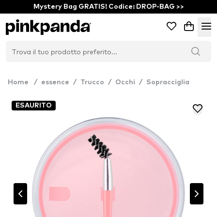
Mystery Bag GRATIS! Codice: DROP-BAG >>
Home
/
essence
/
Trucco
/
Occhi
/
Sopracciglia
ESAURITO