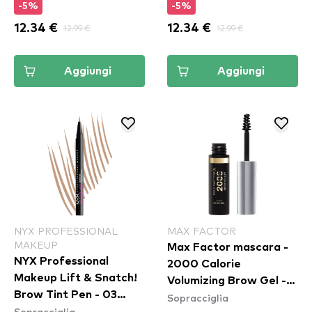
-5%
-5%
(FFEP01)
12.34 €
12.99 €
12.34 €
12.99 €
Aggiungi
Aggiungi
NYX PROFESSIONAL
MAX FACTOR
MAKEUP
Max Factor mascara -
NYX Professional
2000 Calorie
Makeup Lift & Snatch!
Volumizing Brow Gel -
Brow Tint Pen - 03
Sopracciglia
001 Clear
Sopracciglia
Taupe (LAS03)