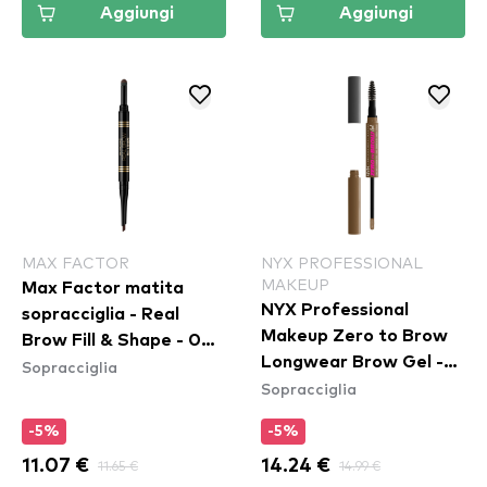
Aggiungi
Aggiungi
MAX FACTOR
NYX PROFESSIONAL
MAKEUP
Max Factor matita
NYX Professional
sopracciglia - Real
Makeup Zero to Brow
Brow Fill & Shape - 04
Longwear Brow Gel -
Sopracciglia
Deep Brown
Sopracciglia
Taupe (ZTBG03)
-5%
-5%
11.07 €
11.65 €
14.24 €
14.99 €