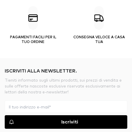
PAGAMENTI FACILI PER IL
CONSEGNA VELOCE A CASA
TUO ORDINE
TUA
ISCRIVITI ALLA NEWSLETTER.
Tieniti informato sugli ultimi prodotti, sui prezzi di vendita e
sulle offerte nascoste esclusive riservate esclusivamente ai
lettori della nostra e-newsletter!
Iscriviti