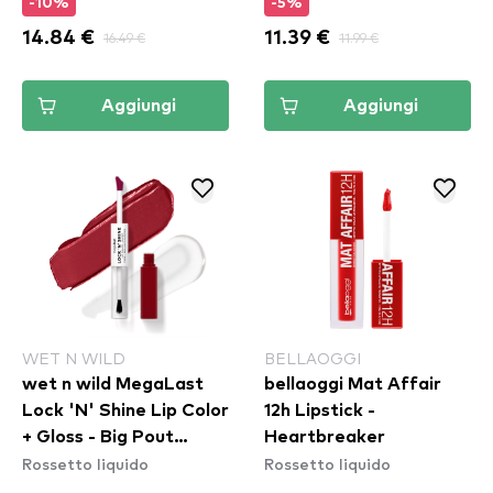
-10%
-5%
14.84 €
16.49 €
11.39 €
11.99 €
Aggiungi
Aggiungi
WET N WILD
BELLAOGGI
wet n wild MegaLast
bellaoggi Mat Affair
Lock 'N' Shine Lip Color
12h Lipstick -
+ Gloss - Big Pout
Heartbreaker
Rossetto liquido
Rossetto liquido
Energy