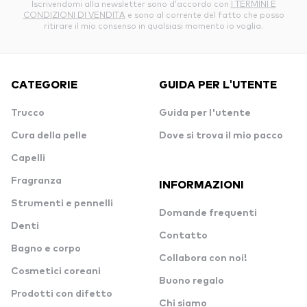
Iscrivendomi alla newsletter sono d’accordo con
I TERMINI E
CONDIZIONI DI VENDITA
e sono al corrente del fatto che posso
ritirare il mio consenso in qualsiasi momento io voglia.
CATEGORIE
GUIDA PER L'UTENTE
Trucco
Guida per l'utente
Cura della pelle
Dove si trova il mio pacco
Capelli
Fragranza
INFORMAZIONI
Strumenti e pennelli
Domande frequenti
Denti
Contatto
Bagno e corpo
Collabora con noi!
Cosmetici coreani
Buono regalo
Prodotti con difetto
Chi siamo