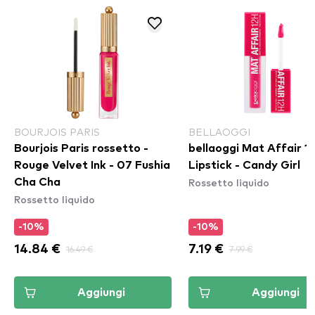
BOURJOIS PARIS
BELLAOGGI
Bourjois Paris rossetto -
bellaoggi Mat Affair 1
Rouge Velvet Ink - 07 Fushia
Lipstick - Candy Girl
Rossetto liquido
Cha Cha
Rossetto liquido
-10%
-10%
14.84 €
16.49 €
7.19 €
7.99 €
Aggiungi
Aggiungi