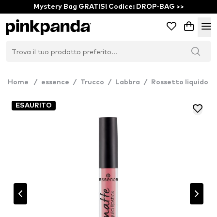
Mystery Bag GRATIS! Codice: DROP-BAG >>
Home
/
essence
/
Trucco
/
Labbra
/
Rossetto liquido
ESAURITO