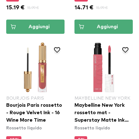
15.19 €
15.99 €
14.71 €
15.99 €
Aggiungi
Aggiungi
BOURJOIS PARIS
MAYBELLINE NEW YORK
Bourjois Paris rossetto
Maybelline New York
- Rouge Velvet Ink - 16
rossetto mat -
Wine More Time
Superstay Matte Ink
Rossetto liquido
Rossetto liquido
Liquid Lipstick - 180
Revolutionary