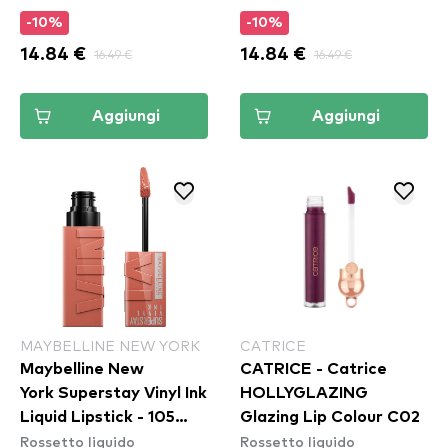
-10%
-10%
14.84 €
16.49 €
14.84 €
16.49 €
Aggiungi
Aggiungi
MAYBELLINE NEW YORK
CATRICE
Maybelline New
CATRICE - Catrice
York Superstay Vinyl Ink
HOLLYGLAZING
Liquid Lipstick - 105
Glazing Lip Colour C02
Rossetto liquido
Rossetto liquido
Golden