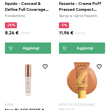
liquido - Conceal &
fissante - Creme Puff
Define Full Coverage
Pressed Compact
Fondotinta
Spray e cipria fissanti
Foundation - F7
Powder - 05
Translucent
-25%
-5%
8.24 €
10.99 €
11.96 €
12.59 €
Aggiungi
Aggiungi
NAM
NYX PROFESSIONAL
MAKEUP