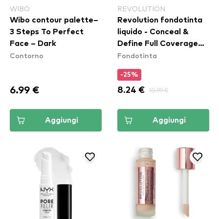
WIBO
REVOLUTION
Wibo contour palette–
Revolution fondotinta
3 Steps To Perfect
liquido - Conceal &
Face – Dark
Define Full Coverage
Contorno
Fondotinta
Foundation - F5
-25%
6.99 €
8.24 €
10.99 €
Aggiungi
Aggiungi