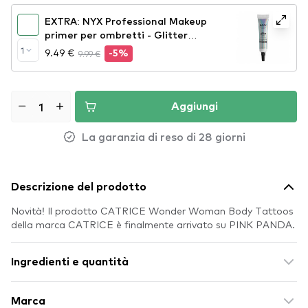
EXTRA: NYX Professional Makeup
primer per ombretti - Glitter
Primer (GLIP01)
1
9.49 €
9.99 €
-5%
Aggiungi
La garanzia di reso di 28 giorni
Descrizione del prodotto
Novità! Il prodotto CATRICE Wonder Woman Body Tattoos
della marca CATRICE è finalmente arrivato su PINK PANDA.
Ingredienti e quantità
Marca