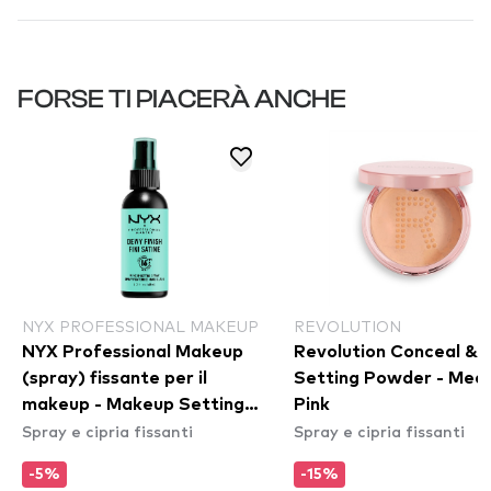
FORSE TI PIACERÀ ANCHE
NYX PROFESSIONAL MAKEUP
REVOLUTION
NYX Professional Makeup
Revolution Conceal & F
(spray) fissante per il
Setting Powder - Med
makeup - Makeup Setting
Pink
Spray e cipria fissanti
Spray e cipria fissanti
Spray – Dewy Finish
(MSS02)
-5%
-15%