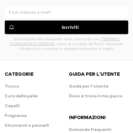
Iscriviti
Iscrivendomi alla newsletter sono d’accordo con
I TERMINI E
CONDIZIONI DI VENDITA
e sono al corrente del fatto che posso
ritirare il mio consenso in qualsiasi momento io voglia.
CATEGORIE
GUIDA PER L'UTENTE
Trucco
Guida per l'utente
Cura della pelle
Dove si trova il mio pacco
Capelli
Fragranza
INFORMAZIONI
Strumenti e pennelli
Domande frequenti