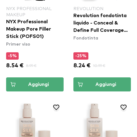
NYX PROFESSIONAL
REVOLUTION
MAKEUP
Revolution fondotinta
NYX Professional
liquido - Conceal &
Makeup Pore Filler
Define Full Coverage
Stick (POFS01)
Fondotinta
Foundation - F4
Primer viso
-5%
-25%
8.54 €
8.99 €
8.24 €
10.99 €
Aggiungi
Aggiungi