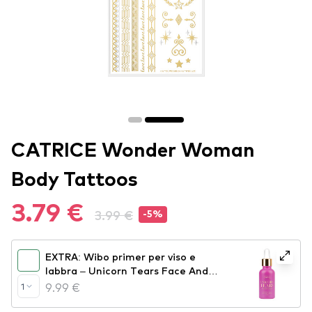
CATRICE Wonder Woman
Body Tattoos
3.79 €
3.99 €
-5%
EXTRA: Wibo primer per viso e
labbra – Unicorn Tears Face And
Lip Primer (CE288)
9.99 €
1