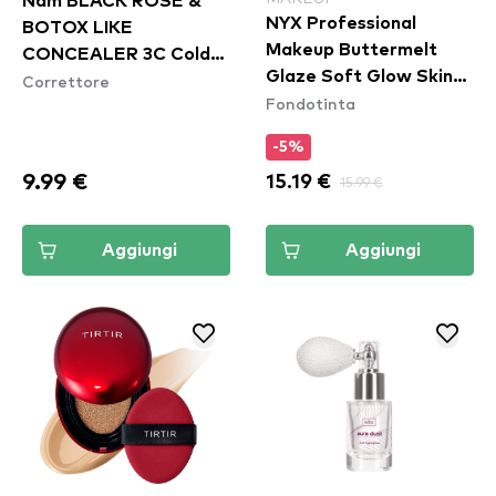
Nam BLACK ROSE &
NYX Professional
BOTOX LIKE
Makeup Buttermelt
CONCEALER 3C Cold
Glaze Soft Glow Skin
Correttore
Nude
Fondotinta
Tint SPF30 - Cashew
Butta
-5%
9.99 €
15.19 €
15.99 €
Aggiungi
Aggiungi