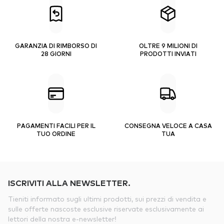
GARANZIA DI RIMBORSO DI
OLTRE 9 MILIONI DI
28 GIORNI
PRODOTTI INVIATI
PAGAMENTI FACILI PER IL
CONSEGNA VELOCE A CASA
TUO ORDINE
TUA
ISCRIVITI ALLA NEWSLETTER.
Tieniti informato sugli ultimi prodotti, sui prezzi di vendita e
sulle offerte nascoste esclusive riservate esclusivamente ai
lettori della nostra e-newsletter!