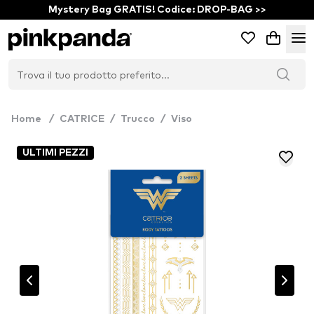
Mystery Bag GRATIS! Codice: DROP-BAG >>
Home
/
CATRICE
/
Trucco
/
Viso
ULTIMI PEZZI