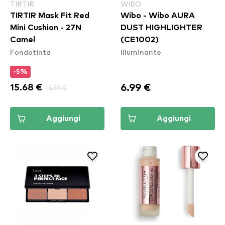
TIRTIR
WIBO
TIRTIR Mask Fit Red
Wibo - Wibo AURA
Mini Cushion - 27N
DUST HIGHLIGHTER
Camel
(CE1002)
Fondotinta
Illuminante
-5%
6.99 €
15.68 €
16.50 €
Aggiungi
Aggiungi