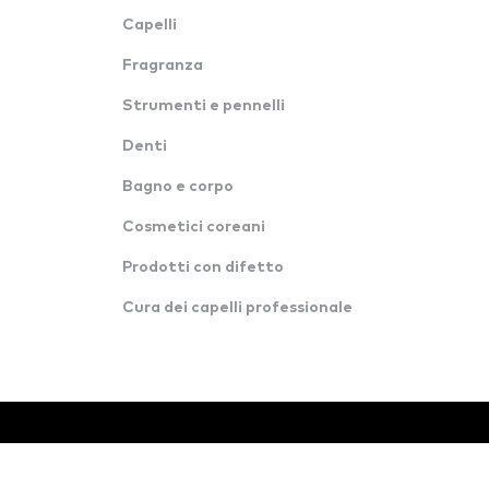
Capelli
Fragranza
Strumenti e pennelli
Denti
Bagno e corpo
Cosmetici coreani
Prodotti con difetto
Cura dei capelli professionale
© Tutti i diritti riservati · Konverzija d.o.o.