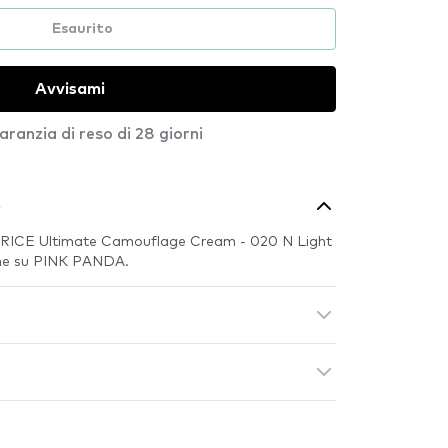
Esaurito
Avvisami
aranzia di reso di 28 giorni
o
CATRICE Ultimate Camouflage Cream - 020 N Light
che su PINK PANDA.