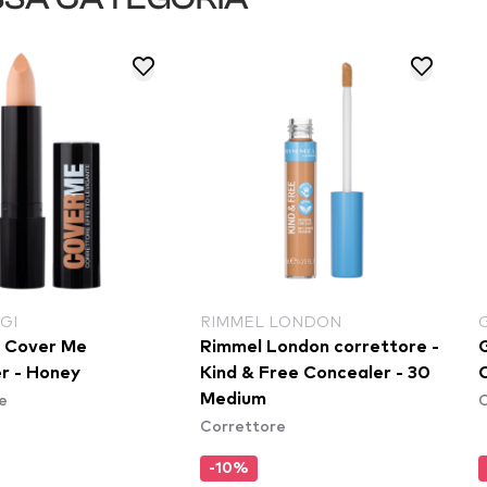
GI
RIMMEL LONDON
i Cover Me
Rimmel London correttore -
r - Honey
Kind & Free Concealer - 30
e
C
Medium
Correttore
-10%