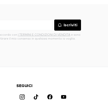
Iscriviti
’accordo con
I TERMINI E CONDIZIONI DI VENDITA
e sono
itirare il mio consenso in qualsiasi momento io voglia.
SEGUICI