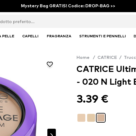
Mystery Bag GRATIS! Codice: DROP-BAG >>
A PELLE
CAPELLI
FRAGRANZA
STRUMENTI E PENNELLI
D
Home
/
CATRICE
/
Truc
CATRICE Ulti
- 020 N Light 
3.39 €