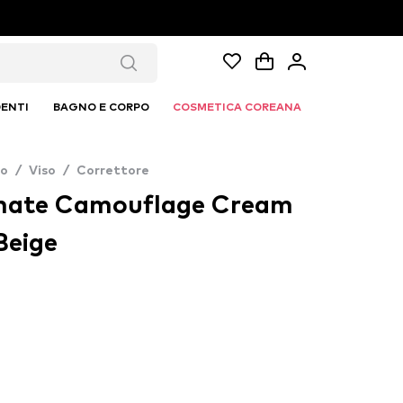
ENTI
BAGNO E CORPO
COSMETICA COREANA
co
/
Viso
/
Correttore
mate Camouflage Cream
Beige