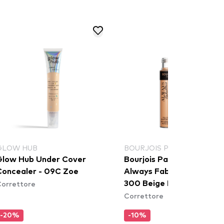
GLOW HUB
BOURJOIS PARIS
Glow Hub Under Cover
Bourjois Paris correttore
Concealer - 09C Zoe
Always Fabulous Conceal
orrettore
300 Beige Rose
Correttore
-20%
-10%