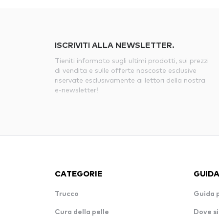
ISCRIVITI ALLA NEWSLETTER.
Tieniti informato sugli ultimi prodotti, sui prezzi
di vendita e sulle offerte nascoste esclusive
riservate esclusivamente ai lettori della nostra
e-newsletter!
CATEGORIE
GUIDA
Trucco
Guida 
Cura della pelle
Dove si