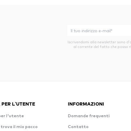
Iscrivendomi alla newsletter sono d
al corrente del fatto che posso r
 PER L'UTENTE
INFORMAZIONI
per l'utente
Domande frequenti
 trova il mio pacco
Contatto