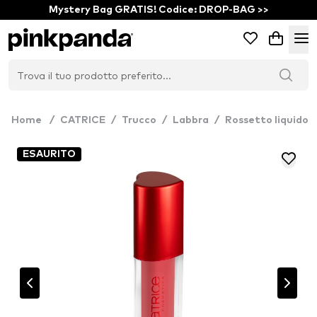
Mystery Bag GRATIS! Codice: DROP-BAG >>
Home
/
CATRICE
/
Trucco
/
Labbra
/
Rossetto liquido
ESAURITO