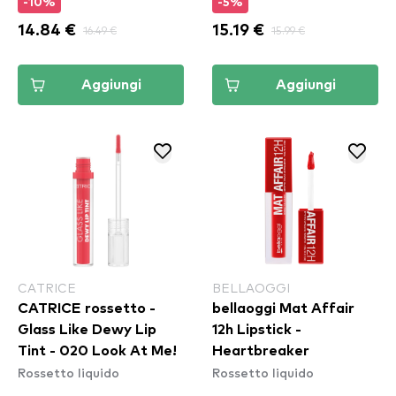
-10%
-5%
14.84 €
16.49 €
15.19 €
15.99 €
Aggiungi
Aggiungi
CATRICE
BELLAOGGI
CATRICE rossetto -
bellaoggi Mat Affair
Glass Like Dewy Lip
12h Lipstick -
Tint - 020 Look At Me!
Heartbreaker
Rossetto liquido
Rossetto liquido