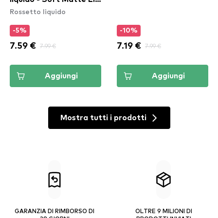
Rossetto liquido
Cream – Athens
(SMLC15)
-5%
-10%
7.59 €
7.99 €
7.19 €
7.99 €
Aggiungi
Aggiungi
Mostra tutti i prodotti
GARANZIA DI RIMBORSO DI
OLTRE 9 MILIONI DI