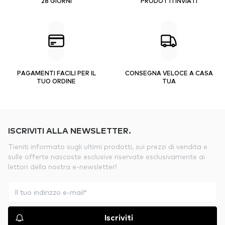
28 GIORNI
PRODOTTI INVIATI
PAGAMENTI FACILI PER IL
CONSEGNA VELOCE A CASA
TUO ORDINE
TUA
ISCRIVITI ALLA NEWSLETTER.
Tieniti informato sugli ultimi prodotti, sui prezzi di vendita e
sulle offerte nascoste esclusive riservate esclusivamente ai
lettori della nostra e-newsletter!
Iscriviti