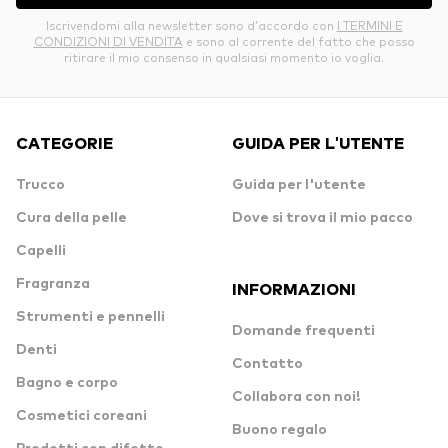
Iscrivendomi alla newsletter sono d’accordo con
I TERMINI E
CONDIZIONI DI VENDITA
e sono al corrente del fatto che posso
ritirare il mio consenso in qualsiasi momento io voglia.
CATEGORIE
GUIDA PER L'UTENTE
Trucco
Guida per l'utente
Cura della pelle
Dove si trova il mio pacco
Capelli
Fragranza
INFORMAZIONI
Strumenti e pennelli
Domande frequenti
Denti
Contatto
Bagno e corpo
Collabora con noi!
Cosmetici coreani
Buono regalo