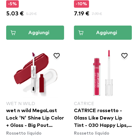
-5%
-10%
5.03 €
5.29 €
7.19 €
7.99 €
Aggiungi
Aggiungi
WET N WILD
CATRICE
wet n wild MegaLast
CATRICE rossetto -
Lock 'N' Shine Lip Color
Glass Like Dewy Lip
+ Gloss - Big Pout
Tint - 030 Happy Lips,
Rossetto liquido
Rossetto liquido
Energy
Happy Life