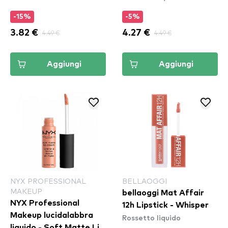
-15%
-5%
3.82 €
4.49 €
4.27 €
4.49 €
Aggiungi
Aggiungi
NYX PROFESSIONAL
BELLAOGGI
MAKEUP
bellaoggi Mat Affair
NYX Professional
12h Lipstick - Whisper
Makeup lucidalabbra
Rossetto liquido
liquido - Soft Matte Lip