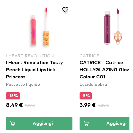
I HEART REVOLUTION
CATRICE
I Heart Revolution Tasty
CATRICE - Catrice
Peach Liquid Lipstick -
HOLLYGLAZING Glazin
Princess
Colour C01
Rossetto liquido
Lucidalabbra
-15%
-5%
8.49 €
9.99 €
3.99 €
4.20 €
Aggiungi
Aggiungi