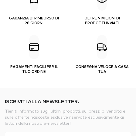
GARANZIA DI RIMBORSO DI
OLTRE 9 MILIONI DI
28 GIORNI
PRODOTTI INVIATI
PAGAMENTI FACILI PER IL
CONSEGNA VELOCE A CASA
TUO ORDINE
TUA
ISCRIVITI ALLA NEWSLETTER.
Tieniti informato sugli ultimi prodotti, sui prezzi di vendita e
sulle offerte nascoste esclusive riservate esclusivamente ai
lettori della nostra e-newsletter!