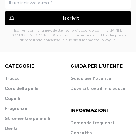
Iscriviti
Iscrivendomi alla newsletter sono d’accordo con
I TERMINI E
CONDIZIONI DI VENDITA
e sono al corrente del fatto che posso
ritirare il mio consenso in qualsiasi momento io voglia.
CATEGORIE
GUIDA PER L'UTENTE
Trucco
Guida per l'utente
Cura della pelle
Dove si trova il mio pacco
Capelli
Fragranza
INFORMAZIONI
Strumenti e pennelli
Domande frequenti
Denti
Contatto