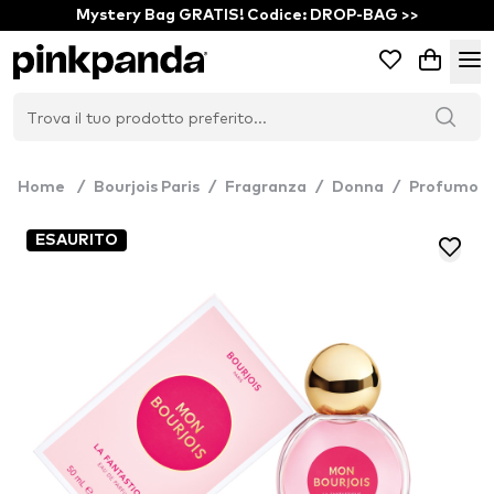
Mystery Bag GRATIS! Codice: DROP-BAG >>
Home
/
Bourjois Paris
/
Fragranza
/
Donna
/
Profumo
ESAURITO