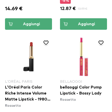
-8%
14.69 €
12.87 €
13.99 €
Aggiungi
Aggiungi
L’ORÉAL PARIS
BELLAOGGI
L’Oréal Paris Color
bellaoggi Color Pump
Riche Intense Volume
Lipstick - Bossy Lady
Rossetto
Matte Lipstick - 1980
Rossetto
L'Ambre​