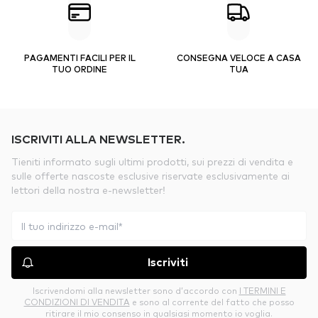
PAGAMENTI FACILI PER IL
CONSEGNA VELOCE A CASA
TUO ORDINE
TUA
ISCRIVITI ALLA NEWSLETTER.
Tieniti informato sugli ultimi prodotti, sui prezzi di vendita e
sulle offerte nascoste esclusive riservate esclusivamente ai
lettori della nostra e-newsletter!
Iscriviti
Iscrivendomi alla newsletter sono d’accordo con
I TERMINI E
CONDIZIONI DI VENDITA
e sono al corrente del fatto che posso
ritirare il mio consenso in qualsiasi momento io voglia.