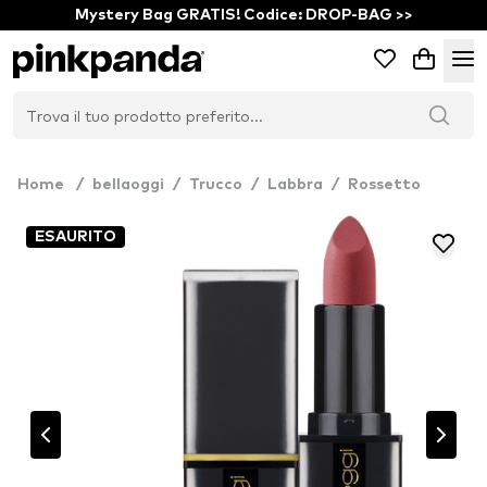
Mystery Bag GRATIS! Codice: DROP-BAG >>
Home
/
bellaoggi
/
Trucco
/
Labbra
/
Rossetto
ESAURITO