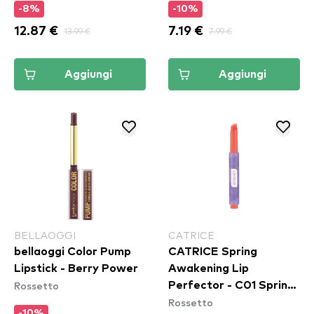
-8%
-10%
12.87 €
13.99 €
7.19 €
7.99 €
Aggiungi
Aggiungi
BELLAOGGI
CATRICE
bellaoggi Color Pump
CATRICE Spring
Lipstick - Berry Power
Awakening Lip
Rossetto
Perfector - C01 Spring
Rossetto
To Life
-10%