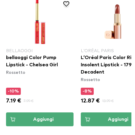
BELLAOGGI
L’ORÉAL PARIS
bellaoggi Color Pump
L’Oréal Paris Color Ri
Lipstick - Chelsea Girl
Insolent Lipstick - 179
Rossetto
Decadent
Rossetto
-10%
-8%
7.19 €
7.99 €
12.87 €
13.99 €
Aggiungi
Aggiungi