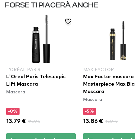
FORSE TI PIACERÀ ANCHE
L’ORÉAL PARIS
MAX FACTOR
L'Oreal Paris Telescopic
Max Factor mascara -
Lift Mascara
Masterpiece Max Blac
Mascara
Mascara
Mascara
-8%
-5%
13.79 €
14.99 €
13.86 €
14.59 €