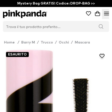
Mystery Bag GRATIS! Codice: DROP-BAG >>
Home
/
Barry M
/
Trucco
/
Occhi
/
Mascara
ESAURITO