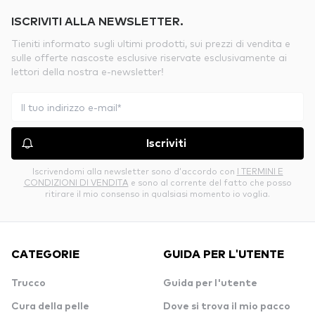
ISCRIVITI ALLA NEWSLETTER.
Tieniti informato sugli ultimi prodotti, sui prezzi di vendita e
sulle offerte nascoste esclusive riservate esclusivamente ai
lettori della nostra e-newsletter!
Iscriviti
Iscrivendomi alla newsletter sono d’accordo con
I TERMINI E
CONDIZIONI DI VENDITA
e sono al corrente del fatto che posso
ritirare il mio consenso in qualsiasi momento io voglia.
CATEGORIE
GUIDA PER L'UTENTE
Trucco
Guida per l'utente
Cura della pelle
Dove si trova il mio pacco