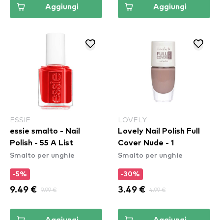
Aggiungi
Aggiungi
ESSIE
LOVELY
essie smalto - Nail
Lovely Nail Polish Full
Polish - 55 A List
Cover Nude - 1
Smalto per unghie
Smalto per unghie
-5%
-30%
9.49 €
9.99 €
3.49 €
4.99 €