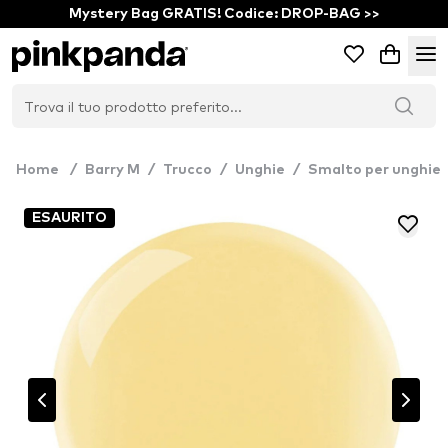
Mystery Bag GRATIS! Codice: DROP-BAG >>
Home
/
Barry M
/
Trucco
/
Unghie
/
Smalto per unghie
ESAURITO