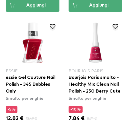
Aggiungi
Aggiungi
ESSIE
BOURJOIS PARIS
essie Gel Couture Nail
Bourjois Paris smalto -
Polish - 345 Bubbles
Healthy Mix Clean Nail
Only
Polish - 250 Berry Cute
Smalto per unghie
Smalto per unghie
-5%
-10%
12.82 €
13.49 €
7.84 €
8.71 €