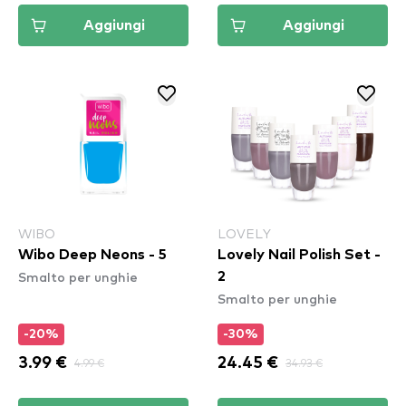
Aggiungi
Aggiungi
WIBO
LOVELY
Wibo Deep Neons - 5
Lovely Nail Polish Set -
Smalto per unghie
2
Smalto per unghie
-20%
-30%
3.99 €
4.99 €
24.45 €
34.93 €