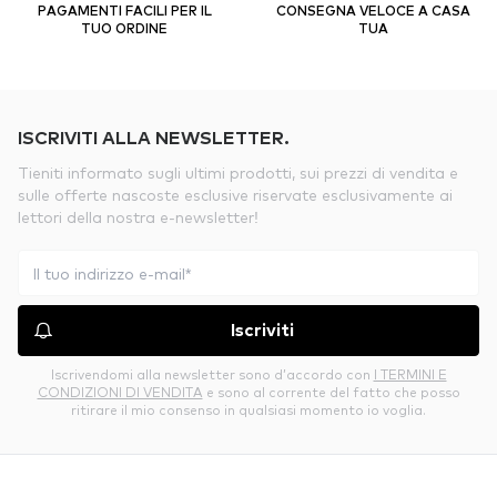
PAGAMENTI FACILI PER IL
CONSEGNA VELOCE A CASA
TUO ORDINE
TUA
ISCRIVITI ALLA NEWSLETTER.
Tieniti informato sugli ultimi prodotti, sui prezzi di vendita e
sulle offerte nascoste esclusive riservate esclusivamente ai
lettori della nostra e-newsletter!
Iscriviti
Iscrivendomi alla newsletter sono d’accordo con
I TERMINI E
CONDIZIONI DI VENDITA
e sono al corrente del fatto che posso
ritirare il mio consenso in qualsiasi momento io voglia.