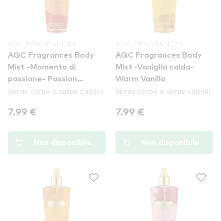
AQC FRAGRANCES
AQC FRAGRANCES
AQC Fragrances Body
AQC Fragrances Body
Mist -Momento di
Mist -Vaniglia calda-
passione- Passion
Warm Vanilla
Spray corpo & spray capelli
Spray corpo & spray capelli
Moment
7.99 €
7.99 €
Non disponibile
Non disponibile