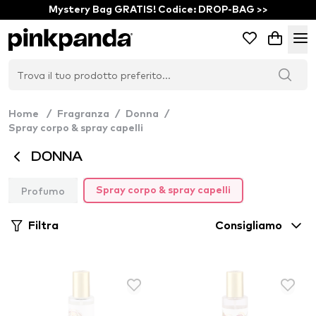
Mystery Bag GRATIS! Codice: DROP-BAG >>
Home
/
Fragranza
/
Donna
/
Spray corpo & spray capelli
DONNA
Profumo
Spray corpo & spray capelli
Filtra
Consigliamo