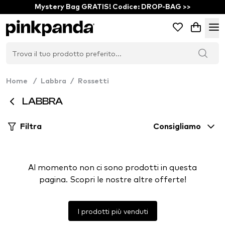
Mystery Bag GRATIS! Codice: DROP-BAG >>
Home
/
Labbra
/
Rossetti
LABBRA
Filtra
Consigliamo
Al momento non ci sono prodotti in questa
pagina. Scopri le nostre altre offerte!
I prodotti più venduti