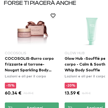
FORSE TI PIACERÀ ANCHE
COCOSOLIS
GLOW HUB
COCOSOLIS-Burro corpo
Glow Hub -Soufflé per 
frizzante al torrone-
corpo - Calm & Soothe
Nougat Sparkling Body
Whip Body Souffle
Lozioni e oli per il corpo
Lozioni e oli per il corpo
Butter
-15%
-20%
60.34 €
70.99 €
13.59 €
16.99 €