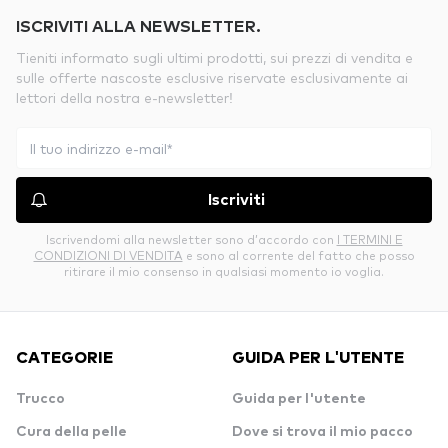
ISCRIVITI ALLA NEWSLETTER.
Tieniti informato sugli ultimi prodotti, sui prezzi di vendita e
sulle offerte nascoste esclusive riservate esclusivamente ai
lettori della nostra e-newsletter!
Iscriviti
Iscrivendomi alla newsletter sono d’accordo con
I TERMINI E
CONDIZIONI DI VENDITA
e sono al corrente del fatto che posso
ritirare il mio consenso in qualsiasi momento io voglia.
CATEGORIE
GUIDA PER L'UTENTE
Trucco
Guida per l'utente
Cura della pelle
Dove si trova il mio pacco