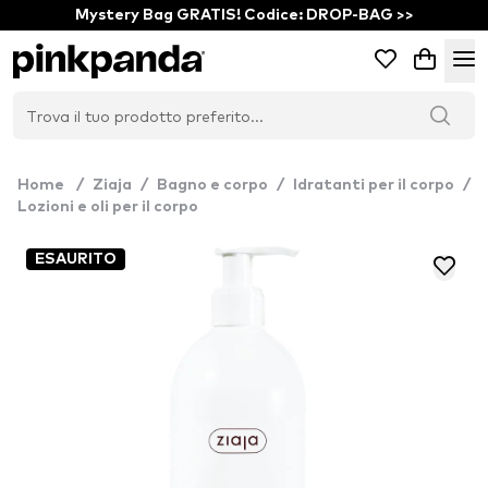
Mystery Bag GRATIS! Codice: DROP-BAG >>
Home
/
Ziaja
/
Bagno e corpo
/
Idratanti per il corpo
/
Lozioni e oli per il corpo
ESAURITO