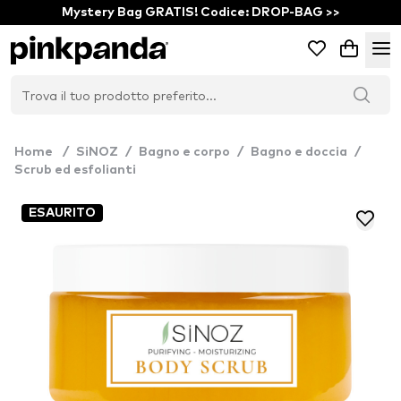
Mystery Bag GRATIS! Codice: DROP-BAG >>
Home
/
SiNOZ
/
Bagno e corpo
/
Bagno e doccia
/
Scrub ed esfolianti
ESAURITO