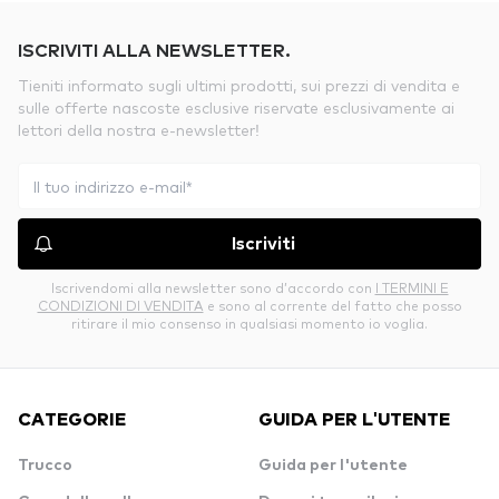
ISCRIVITI ALLA NEWSLETTER.
Tieniti informato sugli ultimi prodotti, sui prezzi di vendita e
sulle offerte nascoste esclusive riservate esclusivamente ai
lettori della nostra e-newsletter!
Iscriviti
Iscrivendomi alla newsletter sono d’accordo con
I TERMINI E
CONDIZIONI DI VENDITA
e sono al corrente del fatto che posso
ritirare il mio consenso in qualsiasi momento io voglia.
CATEGORIE
GUIDA PER L'UTENTE
Trucco
Guida per l'utente