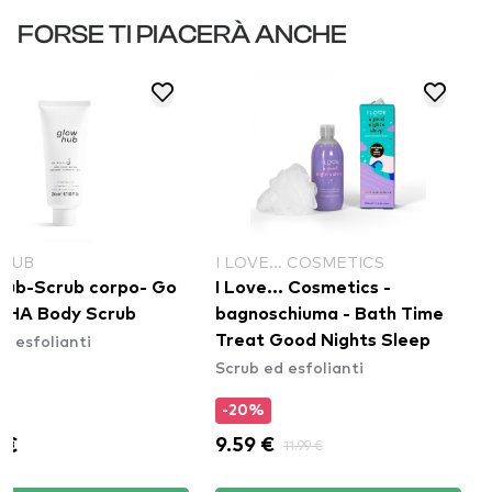
FORSE TI PIACERÀ ANCHE
HUB
I LOVE... COSMETICS
Hub-Scrub corpo- Go
I Love... Cosmetics -
AHA Body Scrub
bagnoschiuma - Bath Time
d esfolianti
Treat Good Nights Sleep
Scrub ed esfolianti
-20%
 €
9.59 €
11.99 €