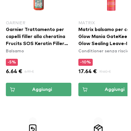
GARNIER
MATRIX
Garnier Trattamento per
Matrix balsamo per cape
capelli filler alla cheratina
Glow Mania GateKeep
Frucits SOS Keratin Filler
Glow Sealing Leave-In
Balsamo
Conditioner senza riscia
Hair Treatment
Conditioner
-5%
-10%
6.64 €
6.99 €
17.64 €
19.60 €
Aggiungi
Aggiungi