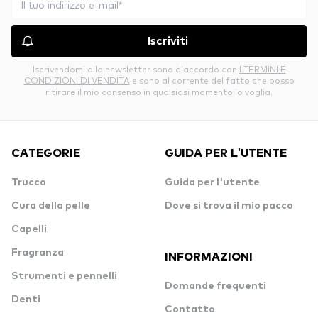
Iscriviti
Iscrivendomi alla newsletter sono d’accordo con
I TERMINI E
CONDIZIONI DI VENDITA
e sono al corrente del fatto che posso
ritirare il mio consenso in qualsiasi momento io voglia.
CATEGORIE
GUIDA PER L'UTENTE
Trucco
Guida per l'utente
Cura della pelle
Dove si trova il mio pacco
Capelli
Fragranza
INFORMAZIONI
Strumenti e pennelli
Domande frequenti
Denti
Contatto