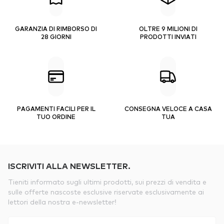
GARANZIA DI RIMBORSO DI
OLTRE 9 MILIONI DI
28 GIORNI
PRODOTTI INVIATI
PAGAMENTI FACILI PER IL
CONSEGNA VELOCE A CASA
TUO ORDINE
TUA
ISCRIVITI ALLA NEWSLETTER.
Tieniti informato sugli ultimi prodotti, sui prezzi di vendita e
sulle offerte nascoste esclusive riservate esclusivamente ai
lettori della nostra e-newsletter!