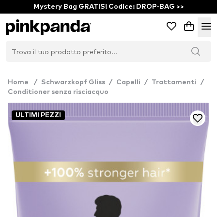
Mystery Bag GRATIS! Codice: DROP-BAG >>
Home
/
Schwarzkopf Gliss
/
Capelli
/
Trattamenti
/
Conditioner senza risciacquo
ULTIMI PEZZI