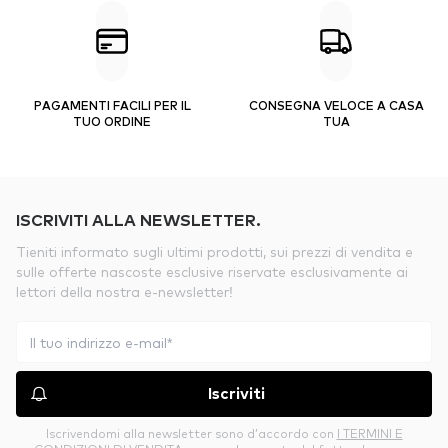
PAGAMENTI FACILI PER IL
CONSEGNA VELOCE A CASA
TUO ORDINE
TUA
ISCRIVITI ALLA NEWSLETTER.
Tieniti informato sugli ultimi prodotti, sui prezzi di vendita e
sulle offerte nascoste esclusive riservate esclusivamente ai
lettori della nostra e-newsletter!
Iscriviti
Iscrivendomi alla newsletter sono d’accordo con
I TERMINI E