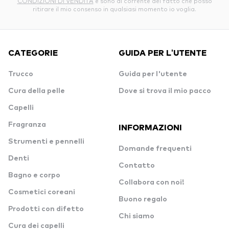
CONDIZIONI DI VENDITA
e sono al corrente del fatto che posso
ritirare il mio consenso in qualsiasi momento io voglia.
CATEGORIE
GUIDA PER L'UTENTE
Trucco
Guida per l'utente
Cura della pelle
Dove si trova il mio pacco
Capelli
Fragranza
INFORMAZIONI
Strumenti e pennelli
Domande frequenti
Denti
Contatto
Bagno e corpo
Collabora con noi!
Cosmetici coreani
Buono regalo
Prodotti con difetto
Chi siamo
Cura dei capelli