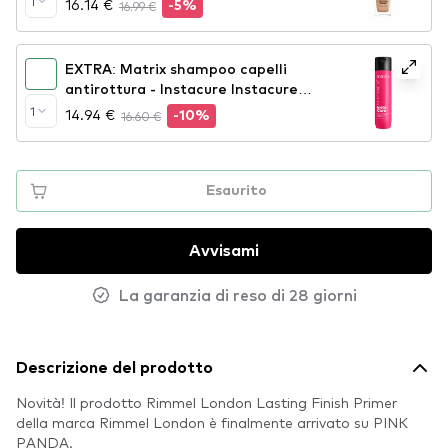
1
16.14 €
16.99 €
-5%
Foundation - True Beige
EXTRA: Matrix shampoo capelli
antirottura - Instacure Instacure
Anti-Breakage Shampoo
1
14.94 €
16.60 €
-10%
Esaurito
Avvisami
La garanzia di reso di 28 giorni
Descrizione del prodotto
Novità! Il prodotto Rimmel London Lasting Finish Primer
della marca Rimmel London è finalmente arrivato su PINK
PANDA.