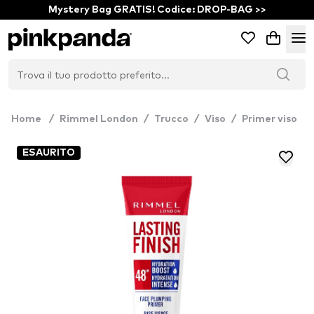
Mystery Bag GRATIS! Codice: DROP-BAG >>
Home
/
Rimmel London
/
Trucco
/
Viso
/
Primer viso
ESAURITO