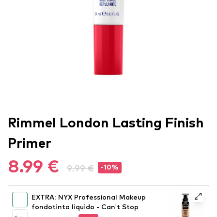
Rimmel London Lasting Finish
Primer
8.99 €
9.99 €
-10%
EXTRA: NYX Professional Makeup
fondotinta liquido - Can't Stop
Won't Stop Full Coverage