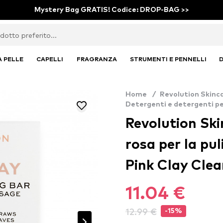
Mystery Bag GRATIS! Codice: DROP-BAG >>
A PELLE
CAPELLI
FRAGRANZA
STRUMENTI E PENNELLI
D
Home
/
Revolution Skinc
Detergenti e detergenti per
Revolution Ski
rosa per la pul
Pink Clay Clea
11.04 €
12.99 €
-15%