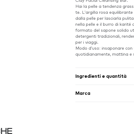
Clay Facial Cleansing Bar.
Hai la pelle a tendenza gras
te. L'argilla rosa equilibrant
dalla pelle per lasciarla pulit
nella pelle e il burro di karit
formato del sapone solido ut
detergenti tradizionali, rend
per i viaggi.
Modo d'uso: insaponare con u
quotidianamente, mattina e 
Ingredienti e quantità
Marca
CHE