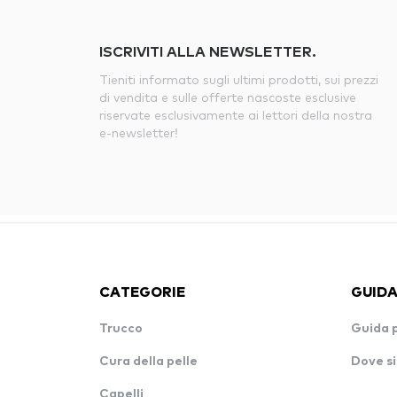
ISCRIVITI ALLA NEWSLETTER.
Tieniti informato sugli ultimi prodotti, sui prezzi
di vendita e sulle offerte nascoste esclusive
riservate esclusivamente ai lettori della nostra
e-newsletter!
CATEGORIE
GUIDA
Trucco
Guida 
Cura della pelle
Dove si
Capelli