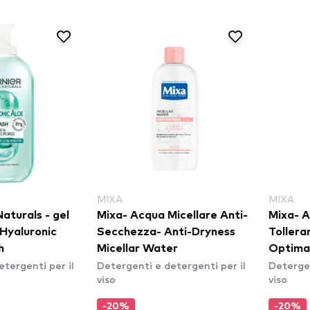
MIXA
GAR
ua Micellare Anti-
Mixa- Acqua Micellare
Gar
- Anti-Dryness
Tolleranza Ottimale-
mice
Water
Optimal Tolerance Micellar
Mic
e detergenti per il
Detergenti e detergenti per il
Dete
Water
viso
viso
-20%
-5