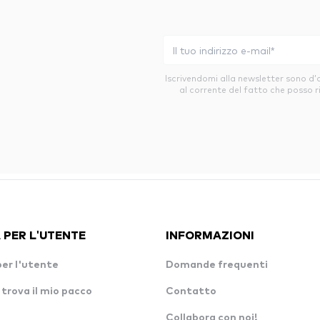
Iscrivendomi alla newsletter sono d
al corrente del fatto che posso r
 PER L'UTENTE
INFORMAZIONI
per l'utente
Domande frequenti
 trova il mio pacco
Contatto
Collabora con noi!