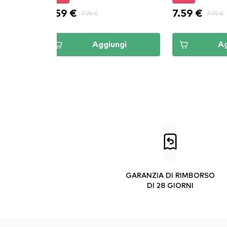
7.59 €
7.99 €
7.99 €
9.
ungi
Aggiungi
GARANZIA DI RIMBORSO
DI 28 GIORNI