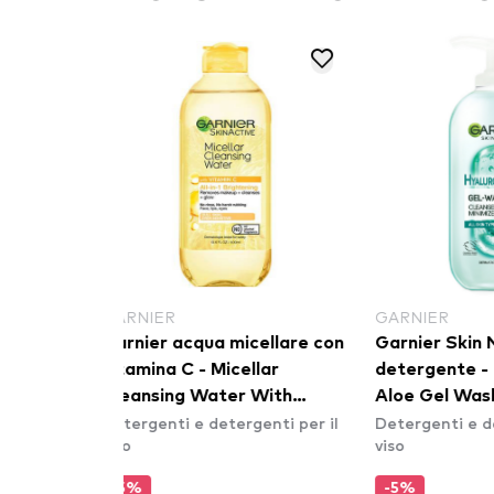
GARNIER
MIXA
icellare con
Garnier Skin Naturals - gel
Mixa- Acq
ellar
detergente - Hyaluronic
Secchezza
r With
Aloe Gel Wash
Micellar 
rgenti per il
Detergenti e detergenti per il
Detergenti 
viso
viso
-5%
-20%