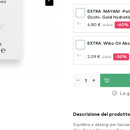
EXTRA: MAYANI -Patc
Occhi- Gold Hydrati
1
4.80 €
11.99 €
-60%
EXTRA: Wibo Oil Abs
1
2.09 €
2.99 €
-30%
La g
Descrizione del prodott
Equilibra e detergi per lascia