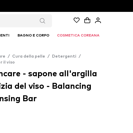
ENTI
BAGNO E CORPO
COSMETICA COREANA
are
/
Cura della pelle
/
Detergenti
/
 il viso
ncare - sapone all'argilla
izia del viso - Balancing
nsing Bar