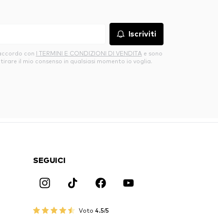
Iscriviti
’accordo con
I TERMINI E CONDIZIONI DI VENDITA
e sono
itirare il mio consenso in qualsiasi momento io voglia.
SEGUICI
Voto
4.5/5