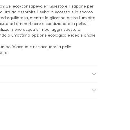
sa? Sei eco-consapevole? Questo è il sapone per
e aiuta ad assorbire il sebo in eccesso e lo sporco
a ed equilibrata, mentre la glicerina attira l'umidità
é aiuta ad ammorbidire e condizionare la pelle. Il
ilizza meno acqua e imballaggi rispetto ai
endolo un'ottima opzione ecologica e ideale anche
n po 'd'acqua e risciacquare la pelle
sera.