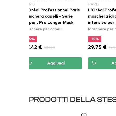
PARIS
PARIS
onnel Paris
L'Oréal Professionnel Paris
L'Oréal Pr
 - Serie
maschera idratante
maschera p
ger Mask
intensiva per ricci - Curl
Serie Expe
lli
Maschere per capelli
Maschere p
Expression Intensive
Mask
Moisturizer Mask
-15%
-15%
29.75 €
27.42 €
35.00 €
ungi
Aggiungi
PRODOTTI DELLA STE