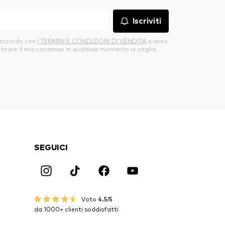
Iscriviti
’accordo con
I TERMINI E CONDIZIONI DI VENDITA
e sono
itirare il mio consenso in qualsiasi momento io voglia.
SEGUICI
Voto
4.5/5
da 1000+ clienti soddisfatti