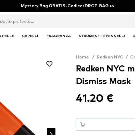
Mystery Bag GRATIS! Codice: DROP-BAG >>
A PELLE
CAPELLI
FRAGRANZA
STRUMENTI E PENNELLI
D
Home
/
Redken NYC
/
Ca
Redken NYC mas
Dismiss Mask
41.20 €