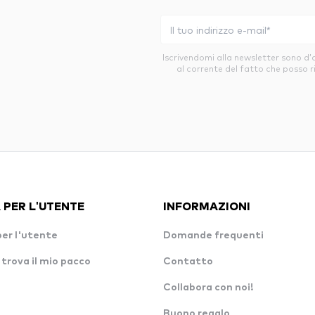
Iscrivendomi alla newsletter sono d
al corrente del fatto che posso r
 PER L'UTENTE
INFORMAZIONI
per l'utente
Domande frequenti
 trova il mio pacco
Contatto
Collabora con noi!
Buono regalo