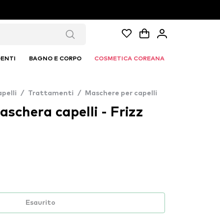
ENTI
BAGNO E CORPO
COSMETICA COREANA
pelli
/
Trattamenti
/
Maschere per capelli
chera capelli - Frizz
Esaurito