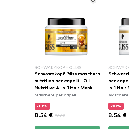
SCHWARZKOPF GLISS
SCHWARZ
Schwarzkopf Gliss maschera
Schwarzk
nutritiva per capelli - Oil
per capel
Nutritive 4-In-1 Hair Mask
In-1 Hair
Maschere per capelli
Maschere 
-10%
-10%
8.54 €
8.54 €
9.49 €