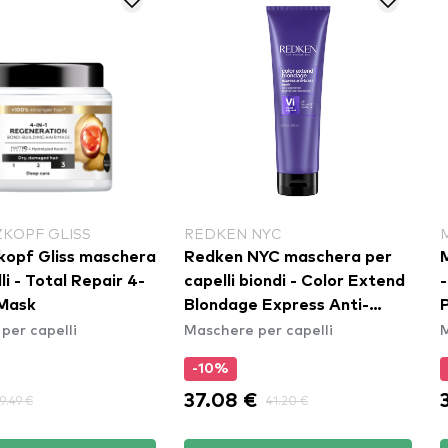
KOPF GLISS
REDKEN NYC
opf Gliss maschera
Redken NYC maschera per
li - Total Repair 4-
capelli biondi - Color Extend
 Mask
Blondage Express Anti-
per capelli
Maschere per capelli
M
Brass Mask
-10%
37.08 €
9.49 €
41.20 €