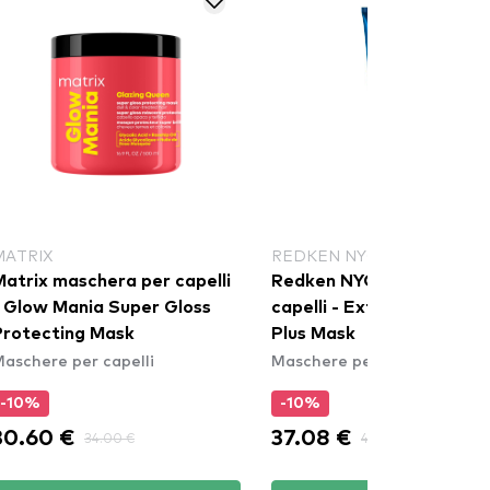
MATRIX
REDKEN NYC
Matrix maschera per capelli
Redken NYC maschera
- Glow Mania Super Gloss
capelli - Extreme Builder
Protecting Mask
Plus Mask
aschere per capelli
Maschere per capelli
-10%
-10%
30.60 €
37.08 €
34.00 €
41.20 €