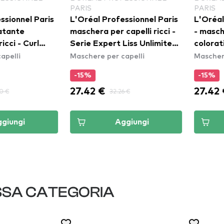
PARIS
PAR
ofessionnel Paris
L'Oréal Professionnel Paris
L'Or
er capelli ricci -
- maschera per capelli
Ser
rt Liss Unlimited
colorati - Serie Expert
Spe
er capelli
Maschere per capelli
Masc
Vitamino Color Mask
-15%
-1
27.42 €
31.
32.26 €
32.26 €
Aggiungi
Aggiungi
SSA CATEGORIA