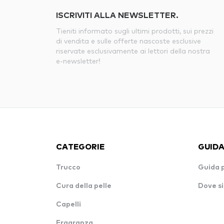
ISCRIVITI ALLA NEWSLETTER.
Tieniti informato sugli ultimi prodotti, sui prezzi
di vendita e sulle offerte nascoste esclusive
riservate esclusivamente ai lettori della nostra
e-newsletter!
CATEGORIE
GUIDA
Trucco
Guida 
Cura della pelle
Dove si
Capelli
Fragranza