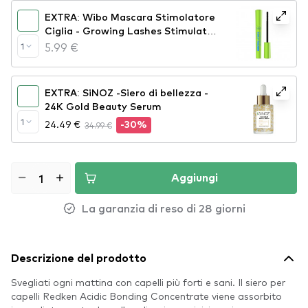
EXTRA: Wibo Mascara Stimolatore
Ciglia - Growing Lashes Stimulator
Mascara (OC096)
5.99 €
1
EXTRA: SiNOZ -Siero di bellezza -
24K Gold Beauty Serum
1
24.49 €
34.99 €
-30%
Aggiungi
La garanzia di reso di 28 giorni
Descrizione del prodotto
Svegliati ogni mattina con capelli più forti e sani. Il siero per
capelli Redken Acidic Bonding Concentrate viene assorbito