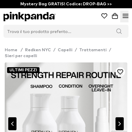
Mystery Bag GRATIS! Codice: DROP-BAG >>
Home
/
Redken NYC
/
Capelli
/
Trattamenti
/
Sieri per capelli
ULTIMI PEZZI