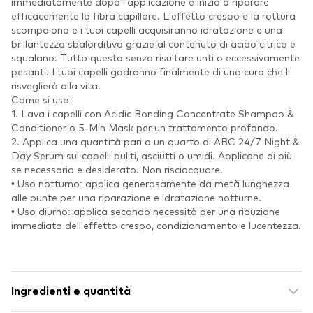
immediatamente dopo l'applicazione e inizia a riparare
efficacemente la fibra capillare. L'effetto crespo e la rottura
scompaiono e i tuoi capelli acquisiranno idratazione e una
brillantezza sbalorditiva grazie al contenuto di acido citrico e
squalano. Tutto questo senza risultare unti o eccessivamente
pesanti. I tuoi capelli godranno finalmente di una cura che li
risveglierà alla vita.
Come si usa:
1. Lava i capelli con Acidic Bonding Concentrate Shampoo &
Conditioner o 5-Min Mask per un trattamento profondo.
2. Applica una quantità pari a un quarto di ABC 24/7 Night &
Day Serum sui capelli puliti, asciutti o umidi. Applicane di più
se necessario e desiderato. Non risciacquare.
• Uso notturno: applica generosamente da metà lunghezza
alle punte per una riparazione e idratazione notturne.
• Uso diurno: applica secondo necessità per una riduzione
immediata dell'effetto crespo, condizionamento e lucentezza.
Ingredienti e quantità