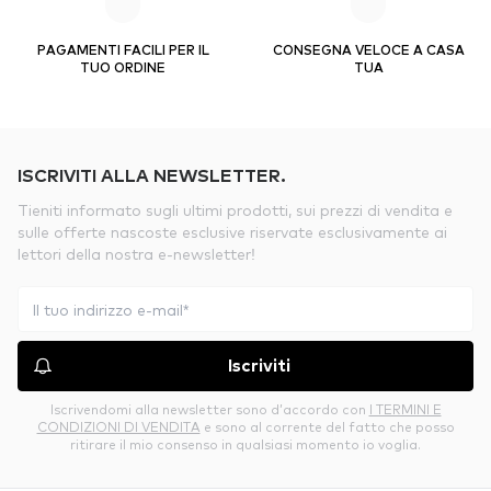
PAGAMENTI FACILI PER IL
CONSEGNA VELOCE A CASA
TUO ORDINE
TUA
ISCRIVITI ALLA NEWSLETTER.
Tieniti informato sugli ultimi prodotti, sui prezzi di vendita e
sulle offerte nascoste esclusive riservate esclusivamente ai
lettori della nostra e-newsletter!
Iscriviti
Iscrivendomi alla newsletter sono d’accordo con
I TERMINI E
CONDIZIONI DI VENDITA
e sono al corrente del fatto che posso
ritirare il mio consenso in qualsiasi momento io voglia.