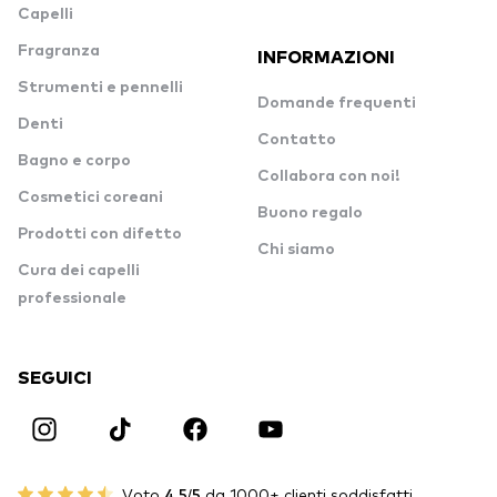
Capelli
Fragranza
INFORMAZIONI
Strumenti e pennelli
Domande frequenti
Denti
Contatto
Bagno e corpo
Collabora con noi!
Cosmetici coreani
Buono regalo
Prodotti con difetto
Chi siamo
Cura dei capelli
professionale
SEGUICI
Voto
4.5/5
da 1000+ clienti soddisfatti