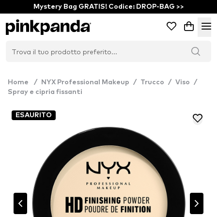
Mystery Bag GRATIS! Codice: DROP-BAG >>
Home
/
NYX Professional Makeup
/
Trucco
/
Viso
/
Spray e cipria fissanti
ESAURITO