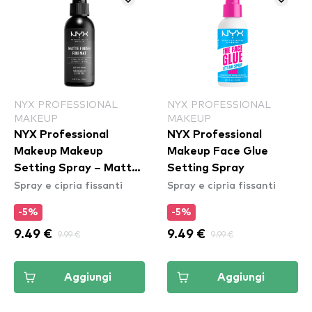
NYX PROFESSIONAL
NYX PROFESSIONAL
MAKEUP
MAKEUP
NYX Professional
NYX Professional
Makeup Makeup
Makeup Face Glue
Setting Spray – Matte
Setting Spray
Spray e cipria fissanti
Spray e cipria fissanti
Finish
-5%
-5%
9.49 €
9.99 €
9.49 €
9.99 €
Aggiungi
Aggiungi