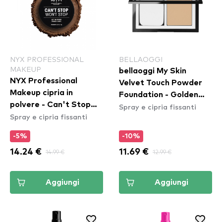
NYX PROFESSIONAL
BELLAOGGI
MAKEUP
bellaoggi My Skin
NYX Professional
Velvet Touch Powder
Makeup cipria in
Foundation - Golden
polvere - Can't Stop
Spray e cipria fissanti
Beige
Spray e cipria fissanti
Won't Stop Setting
Powder - Deep
-5%
-10%
14.24 €
14.99 €
11.69 €
12.99 €
Aggiungi
Aggiungi