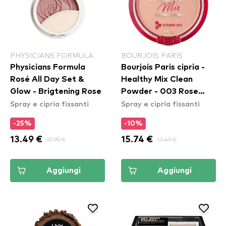
PHYSICIANS FORMULA
BOURJOIS PARIS
Physicians Formula
Bourjois Paris cipria -
Rosé All Day Set &
Healthy Mix Clean
Glow - Brigtening Rose
Powder - 003 Rose
Spray e cipria fissanti
Spray e cipria fissanti
Beige
-25%
-10%
13.49 €
17.99 €
15.74 €
17.49 €
Aggiungi
Aggiungi