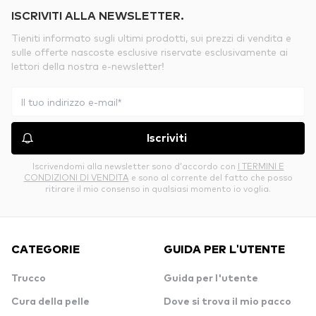
ISCRIVITI ALLA NEWSLETTER.
Tieniti informato sugli ultimi prodotti, sui prezzi di vendita e
sulle offerte nascoste esclusive riservate esclusivamente ai
lettori della nostra e-newsletter!
Iscriviti
Iscrivendomi alla newsletter sono d’accordo con
I TERMINI E
CONDIZIONI DI VENDITA
e sono al corrente del fatto che posso
ritirare il mio consenso in qualsiasi momento io voglia.
CATEGORIE
GUIDA PER L'UTENTE
Trucco
Guida per l'utente
Cura della pelle
Dove si trova il mio pacco