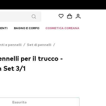
ENTI
BAGNO E CORPO
COSMETICA COREANA
ti e pennelli
/
Set di pennelli
/
nnelli per il trucco -
 Set 3/1
Esaurito