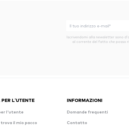
Iscrivendomi alla newsletter sono d
al corrente del fatto che posso r
 PER L'UTENTE
INFORMAZIONI
per l'utente
Domande frequenti
 trova il mio pacco
Contatto