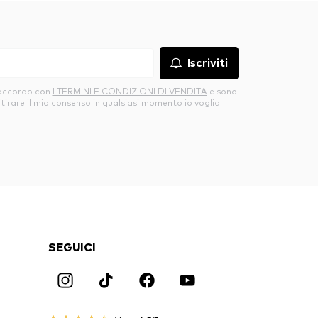
Iscriviti
’accordo con
I TERMINI E CONDIZIONI DI VENDITA
e sono
itirare il mio consenso in qualsiasi momento io voglia.
SEGUICI