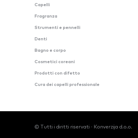
Capelli
Fragranza
Strumenti e pennelli
Denti
Bagno e corpo
Cosmetici coreani
Prodotti con difetto
Cura dei capelli professionale
© Tutti i diritti riservati · Konverzija d.o.o.