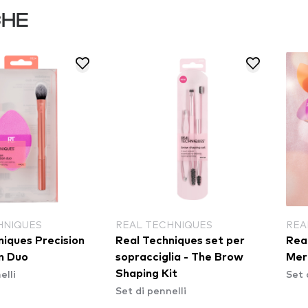
CHE
HNIQUES
REAL TECHNIQUES
REA
niques Precision
Real Techniques set per
Rea
n Duo
sopracciglia - The Brow
Mer
elli
Set 
Shaping Kit
Set di pennelli