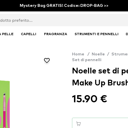
Mystery Bag GRATIS! Codice: DROP-BAG >>
A PELLE
CAPELLI
FRAGRANZA
STRUMENTI E PENNELLI
D
Home
/
Noelle
/
Strumen
Set di pennelli
Noelle set di pe
Make Up Brush
15.90 €