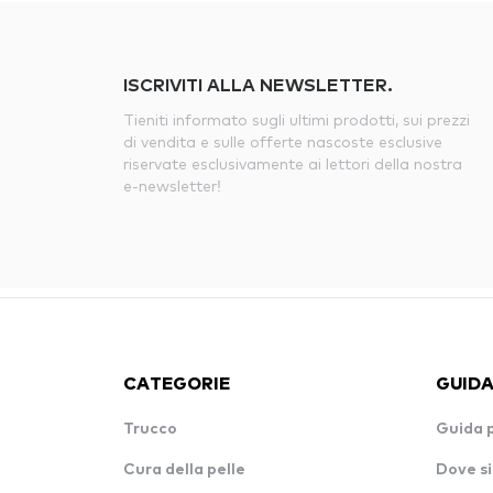
ISCRIVITI ALLA NEWSLETTER.
Tieniti informato sugli ultimi prodotti, sui prezzi
di vendita e sulle offerte nascoste esclusive
riservate esclusivamente ai lettori della nostra
e-newsletter!
CATEGORIE
GUIDA
Trucco
Guida 
Cura della pelle
Dove si