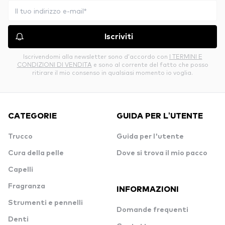
Iscriviti
Iscrivendomi alla newsletter sono d’accordo con
I TERMINI E
CONDIZIONI DI VENDITA
e sono al corrente del fatto che posso
ritirare il mio consenso in qualsiasi momento io voglia.
CATEGORIE
GUIDA PER L'UTENTE
Trucco
Guida per l'utente
Cura della pelle
Dove si trova il mio pacco
Capelli
Fragranza
INFORMAZIONI
Strumenti e pennelli
Domande frequenti
Denti