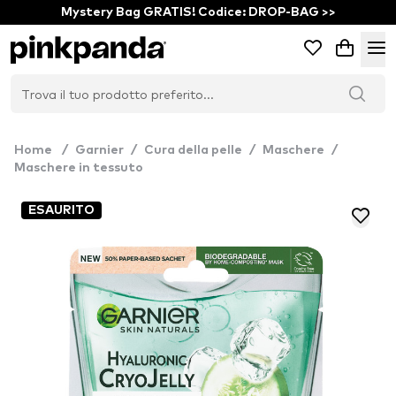
Mystery Bag GRATIS! Codice: DROP-BAG >>
Home
/
Garnier
/
Cura della pelle
/
Maschere
/
Maschere in tessuto
ESAURITO