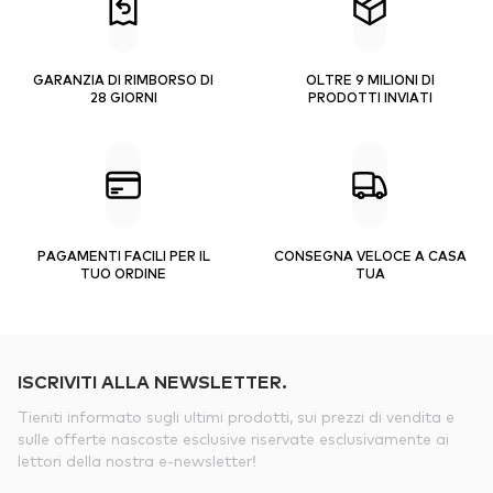
GARANZIA DI RIMBORSO DI
OLTRE 9 MILIONI DI
28 GIORNI
PRODOTTI INVIATI
PAGAMENTI FACILI PER IL
CONSEGNA VELOCE A CASA
TUO ORDINE
TUA
ISCRIVITI ALLA NEWSLETTER.
Tieniti informato sugli ultimi prodotti, sui prezzi di vendita e
sulle offerte nascoste esclusive riservate esclusivamente ai
lettori della nostra e-newsletter!