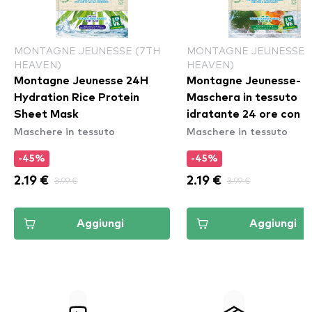
MONTAGNE JEUNESSE (7TH
MONTAGNE JEUNESSE 
HEAVEN)
HEAVEN)
Montagne Jeunesse 24H
Montagne Jeunesse-
Hydration Rice Protein
Maschera in tessuto
Sheet Mask
idratante 24 ore con ol
Maschere in tessuto
Maschere in tessuto
avocado- 24H Hydrati
Avocado Oil Sheet Ma
-45%
-45%
2.19 €
3.99 €
2.19 €
3.99 €
Aggiungi
Aggiungi