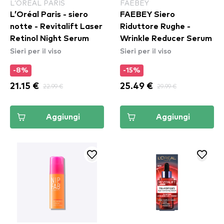
L’ORÉAL PARIS
FAEBEY
L’Oréal Paris - siero
FAEBEY Siero
notte - Revitalift Laser
Riduttore Rughe -
Retinol Night Serum
Wrinkle Reducer Serum
Sieri per il viso
Sieri per il viso
-8%
-15%
21.15 €
22.99 €
25.49 €
29.99 €
Aggiungi
Aggiungi