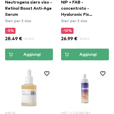
Neutrogena siero viso -
NIP + FAB -
Retinol Boost Anti-Age
concentrato -
Serum
Hyaluronic Fix
Sieri per il viso
Sieri per il viso
Extreme4 Concentrate
2%
-5%
-10%
28.49 €
29.99 €
26.99 €
29.99 €
Aggiungi
Aggiungi
ANUA
HELLO SUNDAY