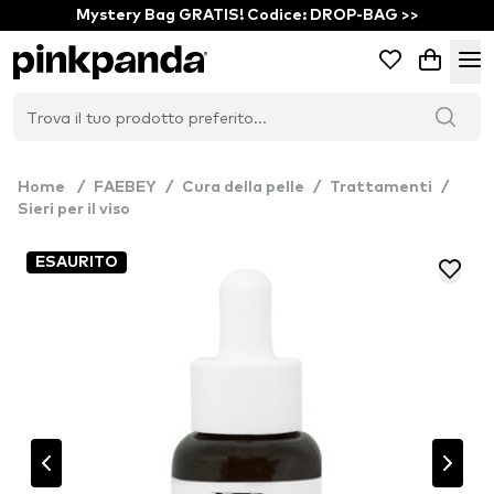
Mystery Bag GRATIS! Codice: DROP-BAG >>
Home
/
FAEBEY
/
Cura della pelle
/
Trattamenti
/
Sieri per il viso
ESAURITO