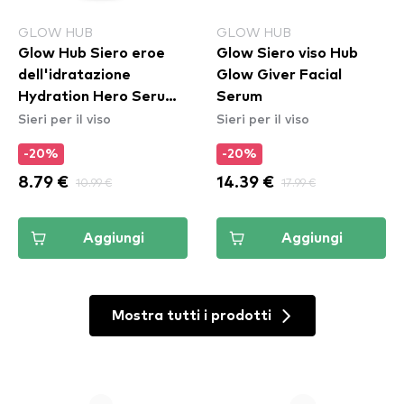
GLOW HUB
GLOW HUB
Glow Hub Siero eroe
Glow Siero viso Hub
dell'idratazione
Glow Giver Facial
Hydration Hero Serum -
Serum
Sieri per il viso
Sieri per il viso
Mini
-20%
-20%
8.79 €
10.99 €
14.39 €
17.99 €
Aggiungi
Aggiungi
Mostra tutti i prodotti