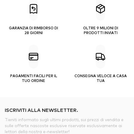
GARANZIA DI RIMBORSO DI
OLTRE 9 MILIONI DI
28 GIORNI
PRODOTTI INVIATI
PAGAMENTI FACILI PER IL
CONSEGNA VELOCE A CASA
TUO ORDINE
TUA
ISCRIVITI ALLA NEWSLETTER.
Tieniti informato sugli ultimi prodotti, sui prezzi di vendita e
sulle offerte nascoste esclusive riservate esclusivamente ai
lettori della nostra e-newsletter!