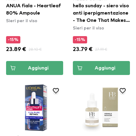
ANUA fiala - Heartleaf
hello sunday - siero viso
80% Ampoule
anti iperpigmentazione
Sieri per il viso
- The One That Makes
Sieri per il viso
You Glow (SPF40)
-15%
-15%
23.89 €
28.10 €
23.79 €
27.99 €
Aggiungi
Aggiungi