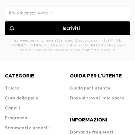
Iscriviti
Iscrivendomi alla newsletter sono d’accordo con
I TERMINI E
CONDIZIONI DI VENDITA
e sono al corrente del fatto che posso
ritirare il mio consenso in qualsiasi momento io voglia.
CATEGORIE
GUIDA PER L'UTENTE
Trucco
Guida per l'utente
Cura della pelle
Dove si trova il mio pacco
Capelli
Fragranza
INFORMAZIONI
Strumenti e pennelli
Domande frequenti