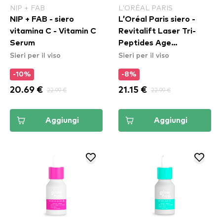
NIP + FAB
L’ORÉAL PARIS
NIP + FAB - siero
L’Oréal Paris siero -
vitamina C - Vitamin C
Revitalift Laser Tri-
Serum
Peptides Age
Sieri per il viso
Sieri per il viso
Correcting Serum
-10%
-8%
20.69 €
22.99 €
21.15 €
22.99 €
Aggiungi
Aggiungi